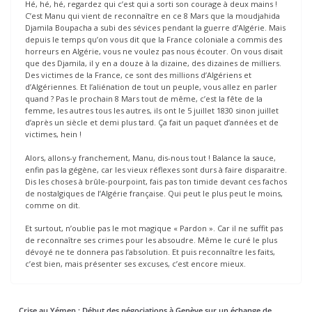
Hé, hé, hé, regardez qui c’est qui a sorti son courage à deux mains !
C’est Manu qui vient de reconnaître en ce 8 Mars que la moudjahida
Djamila Boupacha a subi des sévices pendant la guerre d’Algérie. Mais
depuis le temps qu’on vous dit que la France coloniale a commis des
horreurs en Algérie, vous ne voulez pas nous écouter. On vous disait
que des Djamila, il y en a douze à la dizaine, des dizaines de milliers.
Des victimes de la France, ce sont des millions d’Algériens et
d’Algériennes. Et l’aliénation de tout un peuple, vous allez en parler
quand ? Pas le prochain 8 Mars tout de même, c’est la fête de la
femme, les autres tous les autres, ils ont le 5 juillet 1830 sinon juillet
d’après un siècle et demi plus tard. Ça fait un paquet d’années et de
victimes, hein !
Alors, allons-y franchement, Manu, dis-nous tout ! Balance la sauce,
enfin pas la gégène, car les vieux réflexes sont durs à faire disparaitre.
Dis les choses à brûle-pourpoint, fais pas ton timide devant ces fachos
de nostalgiques de l’Algérie française. Qui peut le plus peut le moins,
comme on dit.
Et surtout, n’oublie pas le mot magique « Pardon ». Car il ne suffit pas
de reconnaître ses crimes pour les absoudre. Même le curé le plus
dévoyé ne te donnera pas l’absolution. Et puis reconnaître les faits,
c’est bien, mais présenter ses excuses, c’est encore mieux.
Crise au Yémen : Début des négociations à Genève sur un échange de