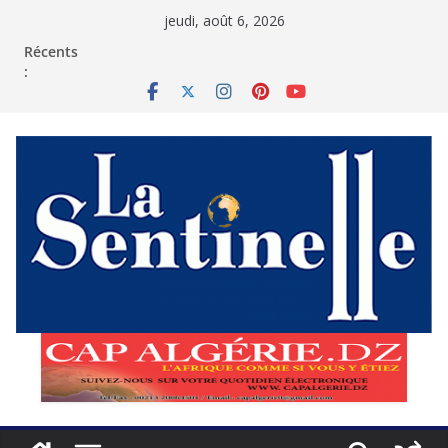
Passer
jeudi, août 6, 2026
au
contenu
Récents
: