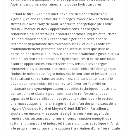
Algérie, dans divers domaines, en plus des hydrocarbures.
Portant le titre : « Le potentiel inexploré des opportunités en
Algérie », ce dossier, étalé sur huit pages, évoque le « partenariat
stratégique avec l’Algérie pour la sécurité énergétique (de l’Italie
NDLR) », mais aussi des « opportunités dans les énergies
renouvelables, les start-ups, produits pharmaceutiques et tourisme.
Tout en rappelant que « l’économie algérienne reste encore
fortement dépendante des hydrocarbures », et que « l’Italie est
traditionnellement présente dans ce secteur, ainsi que dans le
domaine des travaux publics », la diplomatie italienne signale que « à
côté du secteur traditionnel des hydrocarbures, il existe une foule
d’autres opportunités d’investissements, tels que les énergies
renouvelables, le secteur pharmaceutique, l’efficacité énergétique,
l’industrie mécanique, l’agro-industrie, le tourisme et les start-ups ».
Se focalisant sur certains secteurs, il est cité dans cette lettre « le
développement industriel » qui « vise à favoriser l’activité en
instaurant une dynamique autour des pôles techniques industriels,
consortiums et clusters pour permettre le renforcement des
capacités et la diversification des produits », ainsi que « le secteur
pharmaceutique, le marché algérien étant l’un des principaux de la
région Afrique du Nord et Moyen-Orient (MENA) ». Par ailleurs,
ajoute-t-on encore, « les autorités algériennes « envisagent de
rendre trois secteurs économes en consommation énergétique
(bâtiment, transport et industrie) à travers un plan spécifique ». Ainsi,
« le programme comprend le soutien à la création d’une filière locale