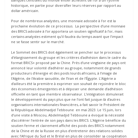
banques centrales du monde entier achètent de l’or à un rythme
historique, en partie pour diversifier leurs réserves par rapport au
dollar américain.
Pour de nombreux analystes, une monnaie adossée à l’or est la
prochaine évolution de ce processus. La perspective d’une monnaie
des BRICS adossée à l’or apportera un soutien significatif à l’or, mais
certains analystes estiment qu’il faudra du temps avant que l’impact
ne se fasse sentir sur le marché.
Le Sommet des BRICS doit également se pencher sur le processus
d’élargissement du groupe et les critères d’adhésion dans le cadre du
format BRICS+ proposé par la Chine. Près d’une vingtaine de pays ont
annoncé leur volonté d’adhérer au groupe, notamment de grands
producteurs d’énergie et des poids lourds africains, à l’image de
l’Algérie, de l’Arabie saoudite, de l’Iran et de l’Égypte. L’Algérie a
d’ailleurs été la première à exprimer son souhait de rejoindre le bloc
des économies émergentes et à déposer une demande d’adhésion
officielle en tant que membre observateur. L’intégration stimulerait
le développement du pays plus que ne l’ont fait jusque-là d’autres
organisations internationales financières, a fait savoir le Président de
la République Abdelmadjid Tebboune en mai 2023. Le 15 juin, lors
d’une visite à Moscou, Abdelmadjid Tebboune a évoqué la nécessité
d’accélérer l’entrée de son pays dans les BRICS. L’Algérie bénéficie du
soutien ferme et clairement affiché des poids des BRICS notamment
de la Chine et de la Russie en plus d’entretenir des relations solides
avec l’Afrique du Sud et le Brésil en plus de consolider sa coopération