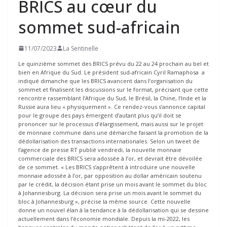
BRICS au cœur du
sommet sud-africain
11/07/2023
La Sentinelle
Le quinzième sommet des BRICS prévu du 22 au 24 prochain au bel et
bien en Afrique du Sud. Le président sud-africain Cyril Ramaphosa a
indiqué dimanche que les BRICS avancent dans l’organisation du
sommet et finalisent les discussions sur le format, précisant que cette
rencontre rassemblant l’Afrique du Sud, le Brésil, la Chine, l’Inde et la
Russie aura lieu « physiquement ». Ce rendez-vous s’annonce capital
pour le groupe des pays émergent d’autant plus qu’il doit se
prononcer sur le processus d’élargissement, mais aussi sur le projet
de monnaie commune dans une démarche faisant la promotion de la
dédollarisation des transactions internationales. Selon un tweet de
l’agence de presse RT publié vendredi, la nouvelle monnaie
commerciale des BRICS sera adossée à l’or, et devrait être dévoilée
de ce sommet. « Les BRICS s’apprêtent à introduire une nouvelle
monnaie adossée à l’or, par opposition au dollar américain soutenu
par le crédit, la décision étant prise un mois avant le sommet du bloc
à Johannesburg. La décision sera prise un mois avant le sommet du
bloc à Johannesburg », précise la même source. Cette nouvelle
donne un nouvel élan à la tendance à la dédollarisation qui se dessine
actuellement dans l’économie mondiale. Depuis la mi-2022, les