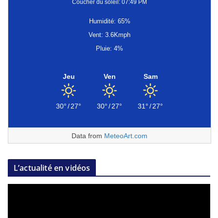
Coucher du soleil: 07:49 PM
Humidité: 65%
Vent: 3.6Kmph
Pluie: 4%
Jeu
Ven
Sam
30°
/
27°
30°
/
27°
31°
/
27°
Data from
MeteoArt.com
L’actualité en vidéos