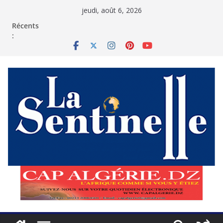
Passer
jeudi, août 6, 2026
au
contenu
Récents
: