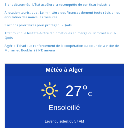
Biens détournés : L’État accélère la reconquête de son tissu industriel
Allocation touristique : Le ministère des Finances dément toute révision ou
annulation des nouvelles mesures
3 actions prioritaires pour protéger El-Qods
Attaf multiplie les tête-à-tête diplomatiques en marge du sommet sur El-
Qods
Algérie-Tchad : Le renforcement de la coopération au cœur de la visite de
Mohamed Boukhari à N’Djamena
Météo à Alger
27°
C
Ensoleillé
Lever du soleil: 05:57 AM