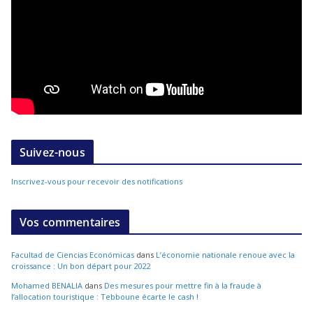
Suivez-nous
Inscrivez-vous pour recevoir des notifications
Vos commentaires
Facultad de Ciencias Económicas
dans
L’économie nationale renoue avec la
croissance : Un bon départ pour 2022
Mohamed BENALIA
dans
Des mesures pour mettre fin à la fraude à
l’allocation touristique : Tebboune écarte le cash !