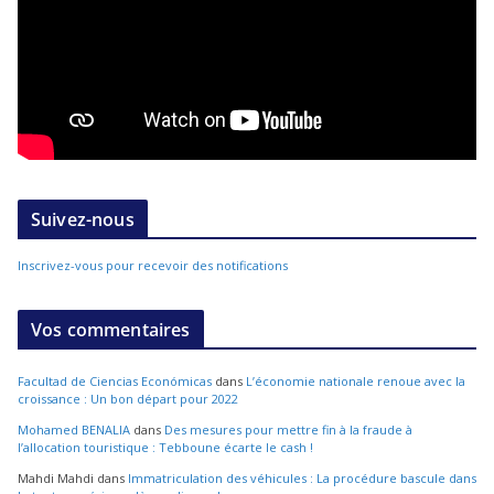
Suivez-nous
Inscrivez-vous pour recevoir des notifications
Vos commentaires
Facultad de Ciencias Económicas
dans
L’économie nationale renoue avec la
croissance : Un bon départ pour 2022
Mohamed BENALIA
dans
Des mesures pour mettre fin à la fraude à
l’allocation touristique : Tebboune écarte le cash !
Mahdi Mahdi
dans
Immatriculation des véhicules : La procédure bascule dans