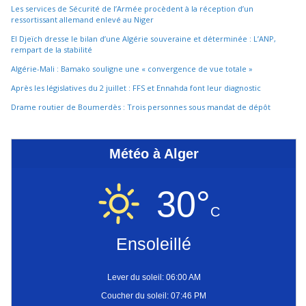
Les services de Sécurité de l’Armée procèdent à la réception d’un
ressortissant allemand enlevé au Niger
El Djeïch dresse le bilan d’une Algérie souveraine et déterminée : L’ANP,
rempart de la stabilité
Algérie-Mali : Bamako souligne une « convergence de vue totale »
Après les législatives du 2 juillet : FFS et Ennahda font leur diagnostic
Drame routier de Boumerdès : Trois personnes sous mandat de dépôt
Météo à Alger
30°
C
Ensoleillé
Lever du soleil: 06:00 AM
Coucher du soleil: 07:46 PM