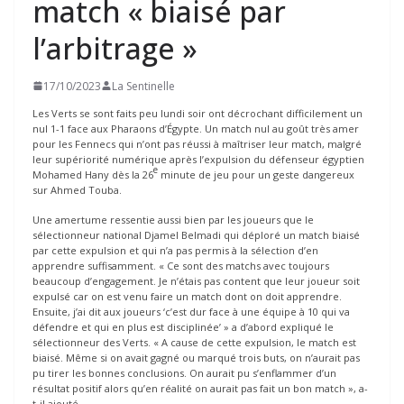
match « biaisé par
l’arbitrage »
17/10/2023
La Sentinelle
Les Verts se sont faits peu lundi soir ont décrochant difficilement un
nul 1-1 face aux Pharaons d’Égypte. Un match nul au goût très amer
pour les Fennecs qui n’ont pas réussi à maîtriser leur match, malgré
leur supériorité numérique après l’expulsion du défenseur égyptien
e
Mohamed Hany dès la 26
minute de jeu pour un geste dangereux
sur Ahmed Touba.
Une amertume ressentie aussi bien par les joueurs que le
sélectionneur national Djamel Belmadi qui déploré un match biaisé
par cette expulsion et qui n’a pas permis à la sélection d’en
apprendre suffisamment. « Ce sont des matchs avec toujours
beaucoup d’engagement. Je n’étais pas content que leur joueur soit
expulsé car on est venu faire un match dont on doit apprendre.
Ensuite, j’ai dit aux joueurs ‘c’est dur face à une équipe à 10 qui va
défendre et qui en plus est disciplinée’ » a d’abord expliqué le
sélectionneur des Verts. « A cause de cette expulsion, le match est
biaisé. Même si on avait gagné ou marqué trois buts, on n’aurait pas
pu tirer les bonnes conclusions. On aurait pu s’enflammer d’un
résultat positif alors qu’en réalité on aurait pas fait un bon match », a-
t-il ajouté.