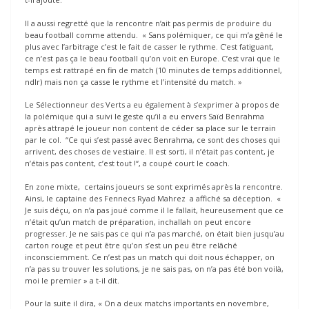
Il a aussi regretté que la rencontre n’ait pas permis de produire du
beau football comme attendu. « Sans polémiquer, ce qui m’a gêné le
plus avec l’arbitrage c’est le fait de casser le rythme. C’est fatiguant,
ce n’est pas ça le beau football qu’on voit en Europe. C’est vrai que le
temps est rattrapé en fin de match (10 minutes de temps additionnel,
ndlr) mais non ça casse le rythme et l’intensité du match. »
Le Sélectionneur des Verts a eu également à s’exprimer à propos de
la polémique qui a suivi le geste qu’il a eu envers Saïd Benrahma
après attrapé le joueur non content de céder sa place sur le terrain
par le col. “Ce qui s’est passé avec Benrahma, ce sont des choses qui
arrivent, des choses de vestiaire. Il est sorti, il n’était pas content, je
n’étais pas content, c’est tout !“, a coupé court le coach.
En zone mixte, certains joueurs se sont exprimés après la rencontre.
Ainsi, le captaine des Fennecs Ryad Mahrez a affiché sa déception. «
Je suis déçu, on n’a pas joué comme il le fallait, heureusement que ce
n’était qu’un match de préparation, inchallah on peut encore
progresser. Je ne sais pas ce qui n’a pas marché, on était bien jusqu’au
carton rouge et peut être qu’on s’est un peu être relâché
inconsciemment. Ce n’est pas un match qui doit nous échapper, on
n’a pas su trouver les solutions, je ne sais pas, on n’a pas été bon voilà,
moi le premier » a t-il dit.
Pour la suite il dira, « On a deux matchs importants en novembre,