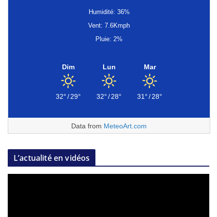
Humidité: 36%
Vent: 7.6Kmph
Pluie: 2%
Dim
Lun
Mar
32°
/
29°
32°
/
28°
31°
/
28°
Data from
MeteoArt.com
L’actualité en vidéos