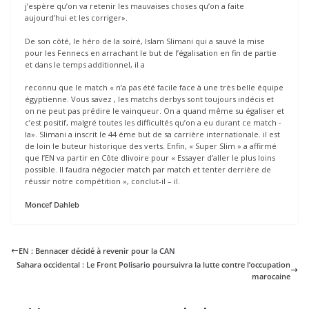
j’espère qu’on va retenir les mauvaises choses qu’on a faite
aujourd’hui et les corriger».
De son côté, le héro de la soiré, Islam Slimani qui a sauvé la mise
pour les Fennecs en arrachant le but de l’égalisation en fin de partie
et dans le temps additionnel, il a
reconnu que le match « n’a pas été facile face à une très belle équipe
égyptienne. Vous savez , les matchs derbys sont toujours indécis et
on ne peut pas prédire le vainqueur. On a quand même su égaliser et
c’est positif, malgré toutes les difficultés qu’on a eu durant ce match -
la». Slimani a inscrit le 44 éme but de sa carrière internationale. il est
de loin le buteur historique des verts. Enfin, « Super Slim » a affirmé
que l’EN va partir en Côte dIivoire pour « Essayer d’aller le plus loins
possible. Il faudra négocier match par match et tenter derrière de
réussir notre compétition », conclut-il – il.
Moncef Dahleb
EN : Bennacer décidé à revenir pour la CAN
Sahara occidental : Le Front Polisario poursuivra la lutte contre l’occupation
marocaine