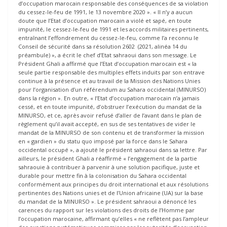
d’occupation marocain responsable des conséquences de sa violation
du cessez-le-feu de 1991, le 13 novembre 2020 ». « Il n’y a aucun
doute que l’Etat d’occupation marocain a violé et sapé, en toute
impunité, le cessez-le-feu de 1991 et les accords militaires pertinents,
entraînant l’effondrement du cessez-le-feu, comme l’a reconnu le
Conseil de sécurité dans sa résolution 2602 (2021, alinéa 14 du
préambule) », a écrit le chef d’Etat sahraoui dans son message. Le
Président Ghali a affirmé que l’Etat d’occupation marocain est « la
seule partie responsable des multiples effets induits par son entrave
continue à la présence et au travail de la Mission des Nations Unies
pour l’organisation d’un référendum au Sahara occidental (MINURSO)
dans la région ». En outre, « l’Etat d’occupation marocain n’a jamais
cessé, et en toute impunité, d’obstruer l’exécution du mandat de la
MINURSO, et ce, après avoir refusé d’aller de l’avant dans le plan de
règlement qu’il avait accepté, en sus de ses tentatives de vider le
mandat de la MINURSO de son contenu et de transformer la mission
en « gardien » du statu quo imposé par la force dans le Sahara
occidental occupé », a ajouté le président sahraoui dans sa lettre. Par
ailleurs, le président Ghali a réaffirmé « l’engagement de la partie
sahraouie à contribuer à parvenir à une solution pacifique, juste et
durable pour mettre fin à la colonisation du Sahara occidental
conformément aux principes du droit international et aux résolutions
pertinentes des Nations unies et de l’Union africaine (UA) sur la base
du mandat de la MINURSO ». Le président sahraoui a dénoncé les
carences du rapport sur les violations des droits de l’Homme par
l’occupation marocaine, affirmant qu’elles « ne reflètent pas l’ampleur