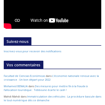
Suivez-nous
Inscrivez-vous pour recevoir des notifications
Vos commentaires
Facultad de Ciencias Económicas
dans
L’économie nationale renoue avec la
croissance : Un bon départ pour 2022
Mohamed BENALIA
dans
Des mesures pour mettre fin à la fraude à
l’allocation touristique : Tebboune écarte le cash !
Mahdi Mahdi
dans
Immatriculation des véhicules : La procédure bascule dans
le tout-numérique dès ce dimanche