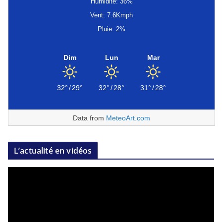
Humidité: 36%
Vent: 7.6Kmph
Pluie: 2%
Dim
Lun
Mar
32°
/
29°
32°
/
28°
31°
/
28°
Data from
MeteoArt.com
L’actualité en vidéos