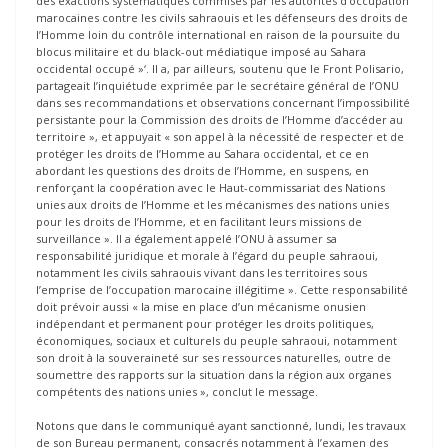
des exactions systématiques commises par les autorités d’occupation
marocaines contre les civils sahraouis et les défenseurs des droits de
l’Homme loin du contrôle international en raison de la poursuite du
blocus militaire et du black-out médiatique imposé au Sahara
occidental occupé »‘. Il a, par ailleurs, soutenu que le Front Polisario,
partageait l’inquiétude exprimée par le secrétaire général de l’ONU
dans ses recommandations et observations concernant l’impossibilité
persistante pour la Commission des droits de l’Homme d’accéder au
territoire », et appuyait « son appel à la nécessité de respecter et de
protéger les droits de l’Homme au Sahara occidental, et ce en
abordant les questions des droits de l’Homme, en suspens, en
renforçant la coopération avec le Haut-commissariat des Nations
unies aux droits de l’Homme et les mécanismes des nations unies
pour les droits de l’Homme, et en facilitant leurs missions de
surveillance ». Il a également appelé l’ONU à assumer sa
responsabilité juridique et morale à l’égard du peuple sahraoui,
notamment les civils sahraouis vivant dans les territoires sous
l’emprise de l’occupation marocaine illégitime ». Cette responsabilité
doit prévoir aussi « la mise en place d’un mécanisme onusien
indépendant et permanent pour protéger les droits politiques,
économiques, sociaux et culturels du peuple sahraoui, notamment
son droit à la souveraineté sur ses ressources naturelles, outre de
soumettre des rapports sur la situation dans la région aux organes
compétents des nations unies », conclut le message.
Notons que dans le communiqué ayant sanctionné, lundi, les travaux
de son Bureau permanent, consacrés notamment à l’examen des