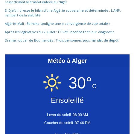
ressortissant allemand enlevé au Niger
El Djeïch dresse le bilan d’une Algérie souveraine et déterminée : L’ANP,
rempart de la stabilité
Algérie-Mali : Bamako souligne une « convergence de vue totale »
Après les législatives du 2 juillet : FFS et Ennahda font leur diagnostic
Drame routier de Boumerdès : Trois personnes sous mandat de dépôt
Météo à Alger
30°
C
Ensoleillé
Lever du soleil: 06:00 AM
Coucher du soleil: 07:46 PM