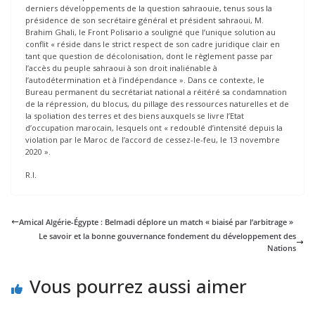
derniers développements de la question sahraouie, tenus sous la
présidence de son secrétaire général et président sahraoui, M.
Brahim Ghali, le Front Polisario a souligné que l’unique solution au
conflit « réside dans le strict respect de son cadre juridique clair en
tant que question de décolonisation, dont le règlement passe par
l’accès du peuple sahraoui à son droit inaliénable à
l’autodétermination et à l’indépendance ». Dans ce contexte, le
Bureau permanent du secrétariat national a réitéré sa condamnation
de la répression, du blocus, du pillage des ressources naturelles et de
la spoliation des terres et des biens auxquels se livre l’Etat
d’occupation marocain, lesquels ont « redoublé d’intensité depuis la
violation par le Maroc de l’accord de cessez-le-feu, le 13 novembre
2020 ».
R.I.
Amical Algérie-Égypte : Belmadi déplore un match « biaisé par l’arbitrage »
Le savoir et la bonne gouvernance fondement du développement des
Nations
Vous pourrez aussi aimer