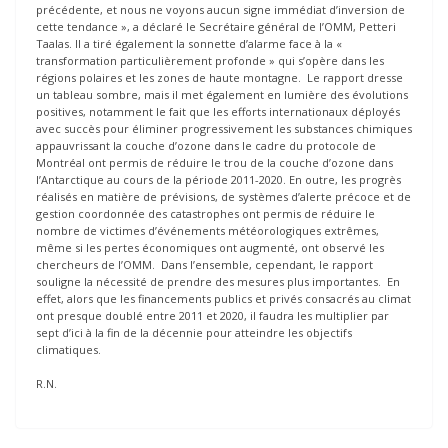
précédente, et nous ne voyons aucun signe immédiat d’inversion de
cette tendance », a déclaré le Secrétaire général de l’OMM, Petteri
Taalas. Il a tiré également la sonnette d’alarme face à la «
transformation particulièrement profonde » qui s’opère dans les
régions polaires et les zones de haute montagne. Le rapport dresse
un tableau sombre, mais il met également en lumière des évolutions
positives, notamment le fait que les efforts internationaux déployés
avec succès pour éliminer progressivement les substances chimiques
appauvrissant la couche d’ozone dans le cadre du protocole de
Montréal ont permis de réduire le trou de la couche d’ozone dans
l’Antarctique au cours de la période 2011-2020. En outre, les progrès
réalisés en matière de prévisions, de systèmes d’alerte précoce et de
gestion coordonnée des catastrophes ont permis de réduire le
nombre de victimes d’événements météorologiques extrêmes,
même si les pertes économiques ont augmenté, ont observé les
chercheurs de l’OMM. Dans l’ensemble, cependant, le rapport
souligne la nécessité de prendre des mesures plus importantes. En
effet, alors que les financements publics et privés consacrés au climat
ont presque doublé entre 2011 et 2020, il faudra les multiplier par
sept d’ici à la fin de la décennie pour atteindre les objectifs
climatiques.
R.N.