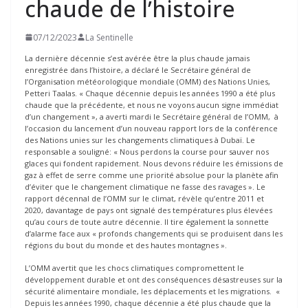
chaude de l’histoire
07/12/2023
La Sentinelle
La dernière décennie s’est avérée être la plus chaude jamais
enregistrée dans l’histoire, a déclaré le Secrétaire général de
l’Organisation météorologique mondiale (OMM) des Nations Unies,
Petteri Taalas. « Chaque décennie depuis les années 1990 a été plus
chaude que la précédente, et nous ne voyons aucun signe immédiat
d’un changement », a averti mardi le Secrétaire général de l’OMM, à
l’occasion du lancement d’un nouveau rapport lors de la conférence
des Nations unies sur les changements climatiques à Dubaï. Le
responsable a souligné: « Nous perdons la course pour sauver nos
glaces qui fondent rapidement. Nous devons réduire les émissions de
gaz à effet de serre comme une priorité absolue pour la planète afin
d’éviter que le changement climatique ne fasse des ravages ». Le
rapport décennal de l’OMM sur le climat, révèle qu’entre 2011 et
2020, davantage de pays ont signalé des températures plus élevées
qu’au cours de toute autre décennie. Il tire également la sonnette
d’alarme face aux « profonds changements qui se produisent dans les
régions du bout du monde et des hautes montagnes ».
L’OMM avertit que les chocs climatiques compromettent le
développement durable et ont des conséquences désastreuses sur la
sécurité alimentaire mondiale, les déplacements et les migrations. «
Depuis les années 1990, chaque décennie a été plus chaude que la