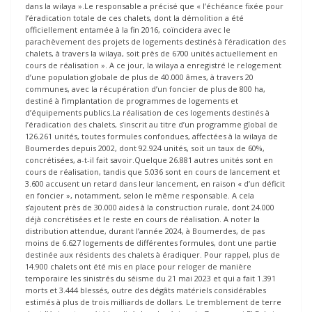
dans la wilaya ».Le responsable a précisé que « l’échéance fixée pour
l’éradication totale de ces chalets, dont la démolition a été
officiellement entamée à la fin 2016, coïncidera avec le
parachèvement des projets de logements destinés à l’éradication des
chalets, à travers la wilaya, soit près de 6700 unités actuellement en
cours de réalisation ». A ce jour, la wilaya a enregistré le relogement
d’une population globale de plus de 40.000 âmes, à travers 20
communes, avec la récupération d’un foncier de plus de 800 ha,
destiné à l’implantation de programmes de logements et
d’équipements publics.La réalisation de ces logements destinés à
l’éradication des chalets, s’inscrit au titre d’un programme global de
126.261 unités, toutes formules confondues, affectées à la wilaya de
Boumerdes depuis 2002, dont 92.924 unités, soit un taux de 60%,
concrétisées, a-t-il fait savoir.Quelque 26.881 autres unités sont en
cours de réalisation, tandis que 5.036 sont en cours de lancement et
3.600 accusent un retard dans leur lancement, en raison « d’un déficit
en foncier », notamment, selon le même responsable. A cela
s’ajoutent près de 30.000 aides à la construction rurale, dont 24.000
déjà concrétisées et le reste en cours de réalisation. A noter la
distribution attendue, durant l’année 2024, à Boumerdes, de pas
moins de 6.627 logements de différentes formules, dont une partie
destinée aux résidents des chalets à éradiquer. Pour rappel, plus de
14.900 chalets ont été mis en place pour reloger de manière
temporaire les sinistrés du séisme du 21 mai 2023 et qui a fait 1.391
morts et 3.444 blessés, outre des dégâts matériels considérables
estimés à plus de trois milliards de dollars. Le tremblement de terre