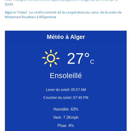
Qods
Algérie-Tchad : Le renforcement de la coopération au cœur de la visite de
Mohamed Boukhari à N’Djamena
Météo à Alger
27°
C
Ensoleillé
Lever du soleil: 05:57 AM
Coucher du soleil: 07:49 PM
Humidité: 63%
Vent: 7.2Kmph
Pluie: 4%