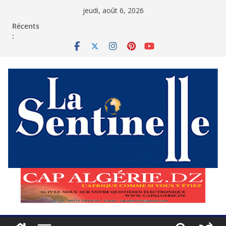
Passer
jeudi, août 6, 2026
au
contenu
Récents
: