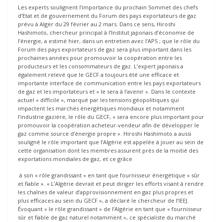
Les experts soulignent l’importance du prochain Sommet des chefs
d’Etat et de gouvernement du Forum des pays exportateurs de gaz
prévu à Alger du 29 février au 2 mars. Dans ce sens, Hiroshi
Hashimoto, chercheur principal à l’Institut japonais d’économie de
l’énergie, a estimé hier, dans un entretien avec l’APS ; que le rôle du
Forum des pays exportateurs de gaz sera plus important dans les
prochaines années pour promouvoir la coopération entre les
producteurs et les consommateurs de gaz. L’expert japonais a
également relevé que le GECF a toujours été une efficace et
importante interface de communication entre les pays exportateurs
de gaz et les importateurs et « le sera à l’avenir ». Dans le contexte
actuel « difficile », marqué par les tensions géopolitiques qui
impactent les marchés énergétiques mondiaux et notamment
l’industrie gazière, le rôle du GECF, « sera encore plus important pour
promouvoir la coopération acheteur-vendeur afin de développer le
gaz comme source d’énergie propre ». Hiroshi Hashimoto a aussi
souligné le rôle important que l’Algérie est appelée à jouer au sein de
cette organisation dont les membres assurent près de la moitié des
exportations mondiales de gaz, et ce grâce
à son « rôle grandissant » en tant que fournisseur énergétique « sûr
et fiable ». « L’Algérie devrait et peut diriger les efforts visant à rendre
les chaînes de valeur d’approvisionnement en gaz plus propres et
plus efficaces au sein du GECF », a déclaré le chercheur de l’IEEJ.
Évoquant « le rôle grandissant » de l’Algérie en tant que « fournisseur
sûr et fiable de gaz naturel notamment », ce spécialiste du marché