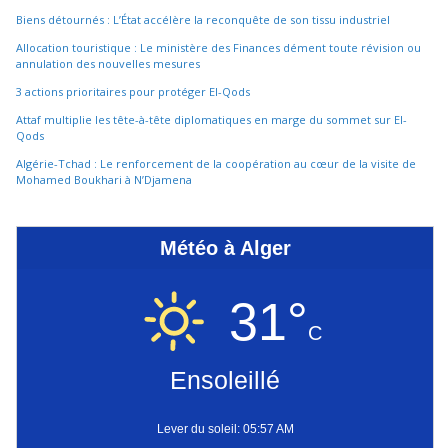
Biens détournés : L’État accélère la reconquête de son tissu industriel
Allocation touristique : Le ministère des Finances dément toute révision ou
annulation des nouvelles mesures
3 actions prioritaires pour protéger El-Qods
Attaf multiplie les tête-à-tête diplomatiques en marge du sommet sur El-
Qods
Algérie-Tchad : Le renforcement de la coopération au cœur de la visite de
Mohamed Boukhari à N’Djamena
Météo à Alger
31°
C
Ensoleillé
Lever du soleil: 05:57 AM