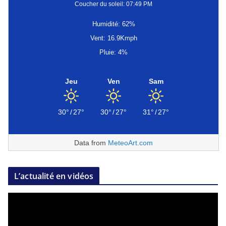
Coucher du soleil: 07:49 PM
Humidité: 62%
Vent: 16.9Kmph
Pluie: 4%
Jeu
Ven
Sam
30°
/
27°
30°
/
27°
31°
/
27°
Data from
MeteoArt.com
L’actualité en vidéos