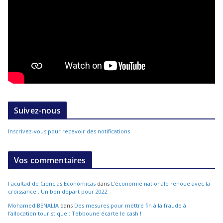
Suivez-nous
Inscrivez-vous pour recevoir des notifications
Vos commentaires
Facultad de Ciencias Económicas
dans
L’économie nationale renoue avec la
croissance : Un bon départ pour 2022
Mohamed BENALIA
dans
Des mesures pour mettre fin à la fraude à
l’allocation touristique : Tebboune écarte le cash !