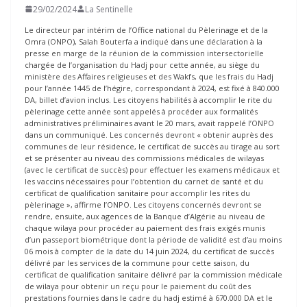
29/02/2024
La Sentinelle
Le directeur par intérim de l’Office national du Pèlerinage et de la
Omra (ONPO), Salah Bouterfa a indiqué dans une déclaration à la
presse en marge de la réunion de la commission intersectorielle
chargée de l’organisation du Hadj pour cette année, au siège du
ministère des Affaires religieuses et des Wakfs, que les frais du Hadj
pour l’année 1445 de l’hégire, correspondant à 2024, est fixé à 840.000
DA, billet d’avion inclus. Les citoyens habilités à accomplir le rite du
pèlerinage cette année sont appelés à procéder aux formalités
administratives préliminaires avant le 20 mars, avait rappelé l’ONPO
dans un communiqué. Les concernés devront « obtenir auprès des
communes de leur résidence, le certificat de succès au tirage au sort
et se présenter au niveau des commissions médicales de wilayas
(avec le certificat de succès) pour effectuer les examens médicaux et
les vaccins nécessaires pour l’obtention du carnet de santé et du
certificat de qualification sanitaire pour accomplir les rites du
pèlerinage », affirme l’ONPO. Les citoyens concernés devront se
rendre, ensuite, aux agences de la Banque d’Algérie au niveau de
chaque wilaya pour procéder au paiement des frais exigés munis
d’un passeport biométrique dont la période de validité est d’au moins
06 mois à compter de la date du 14 juin 2024, du certificat de succès
délivré par les services de la commune pour cette saison, du
certificat de qualification sanitaire délivré par la commission médicale
de wilaya pour obtenir un reçu pour le paiement du coût des
prestations fournies dans le cadre du hadj estimé à 670.000 DA et le