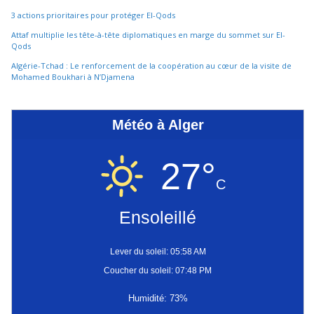
3 actions prioritaires pour protéger El-Qods
Attaf multiplie les tête-à-tête diplomatiques en marge du sommet sur El-
Qods
Algérie-Tchad : Le renforcement de la coopération au cœur de la visite de
Mohamed Boukhari à N’Djamena
Météo à Alger
27°
C
Ensoleillé
Lever du soleil: 05:58 AM
Coucher du soleil: 07:48 PM
Humidité: 73%