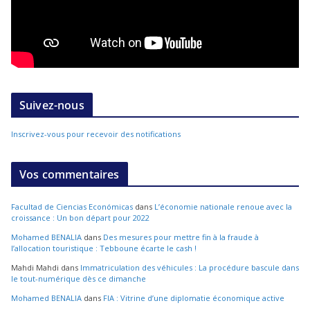
Suivez-nous
Inscrivez-vous pour recevoir des notifications
Vos commentaires
Facultad de Ciencias Económicas
dans
L’économie nationale renoue avec la
croissance : Un bon départ pour 2022
Mohamed BENALIA
dans
Des mesures pour mettre fin à la fraude à
l’allocation touristique : Tebboune écarte le cash !
Mahdi Mahdi
dans
Immatriculation des véhicules : La procédure bascule dans
le tout-numérique dès ce dimanche
Mohamed BENALIA
dans
FIA : Vitrine d’une diplomatie économique active