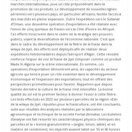
marchés internationaux, joue un rôle prépondérant dans la
promotion de ces produits. Le développement de nouvelles lignes
aériennes vers plusieurs pays, en particulier africains, facilite l’accès à
des marchés en pleine expansion. Outre l’expédition vers le Sultanat
d’Oman, une deuxième opération d’exportation a été réalisée avec
l’envoi de cinq quintaux de fraises vers la Côte d’Ivoire en Afrique.
Ces efforts s’inscrivent dans le cadre de la stratégie des pouvoirs
publics, visant la diversification de l’économie nationale. C’est que
dans le cadre du développement de la filière de la fraise dans la
wilaya de Jijel, des efforts sont déployés afin de réaliser deux
expéditions hebdomadaires depuis l’aéroport d’Alger. Cette réussite
renforce l’espoir de voir la fraise de Jijel s’imposer comme un produit
Made In Algeria sur la scène internationale. En somme, ces
opérations d’exportation démontrent ainsi, les capacités du secteur
agricole qui tend à jouer un rôle essentiel dans le développement
économique et l’expansion des exportations, tout en offrant des
perspectives prometteuses pour l’avenir. Rappelons que depuis
l’année dernière la culture de la fraise s’est intensifiée. La bonne
qualité du sol est le premier facteur à donner l’essor à cette filière.
Les tests effectués en 2023 sur plusieurs parcelles de la région «Est»
de la wilaya de Jijel, réputées pour la fraisiculture, ont été concluants,
suite aux résultats des analyses réalisées par le laboratoire
agronomique et technique de la société Fertial (Annaba). Les bulletins
d’analyse ont fait ressortir les caractéristiques physico-chimiques des
parcelles et la « bonne granulométrie » (argile, limon, sable), et en
matière de rendement, les objectifs avaient tablé sur 55 et 60 tonnes