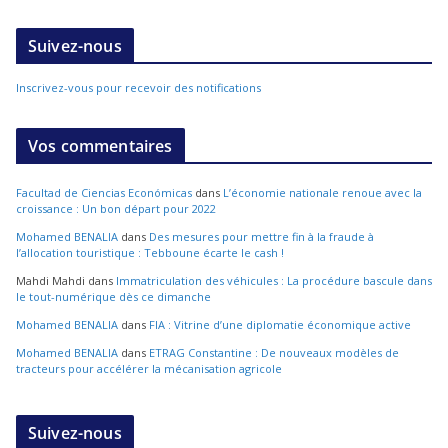
Suivez-nous
Inscrivez-vous pour recevoir des notifications
Vos commentaires
Facultad de Ciencias Económicas
dans
L’économie nationale renoue avec la
croissance : Un bon départ pour 2022
Mohamed BENALIA
dans
Des mesures pour mettre fin à la fraude à
l’allocation touristique : Tebboune écarte le cash !
Mahdi Mahdi
dans
Immatriculation des véhicules : La procédure bascule dans
le tout-numérique dès ce dimanche
Mohamed BENALIA
dans
FIA : Vitrine d’une diplomatie économique active
Mohamed BENALIA
dans
ETRAG Constantine : De nouveaux modèles de
tracteurs pour accélérer la mécanisation agricole
Suivez-nous