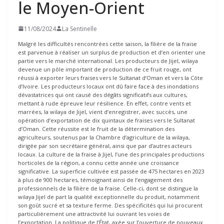
le Moyen-Orient
11/08/2024
La Sentinelle
Malgré les difficultés rencontrées cette saison, la filière de la fraise
est parvenue à réaliser un surplus de production et d’en orienter une
partie vers le marché international. Les producteurs de Jijel, wilaya
devenue un pôle important de production de ce fruit rouge, ont
réussi à exporter leurs fraises vers le Sultanat d’Oman et vers la Côte
d’Ivoire. Les producteurs locaux ont dû faire face à des inondations
dévastatrices qui ont causé des dégâts significatifs aux cultures,
mettant à rude épreuve leur résilience. En effet, contre vents et
marrées, la wilaya de Jijel, vient d’enregistrer, avec succès, une
opération d’exportation de dix quintaux de fraises vers le Sultanat
d’Oman. Cette réussite est le fruit de la détermination des
agriculteurs, soutenus par la Chambre d’agriculture de la wilaya,
dirigée par son secrétaire général, ainsi que par d’autres acteurs
locaux. La culture de la fraise à Jijel, l’une des principales productions
horticoles de la région, a connu cette année une croissance
significative. La superficie cultivée est passée de 475 hectares en 2023
à plus de 900 hectares, témoignant ainsi de l’engagement des
professionnels de la filière de la fraise. Celle-ci, dont se distingue la
wilaya Jijel de part la qualité exceptionnelle du produit, notamment
son goût sucré et sa texture ferme. Des spécificités qui lui procurent
particulièrement une attractivité lui ouvrant les voies de
l’exportation. La politique de l’État, axée sur l’ouverture de nouveaux