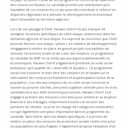
des ressources fiscales. Le candidat promet une distribution plus
équitable de ces ressources, ce qui pourrait contribuer à réduire les
disparités régionales et à stimuler le développement économique
dans l’ensemble du territoire algérien.
Lors de son passage à Chlef, Hassani Cherif n’a pas manqué de
souligner les atouts spécifiques de cette wilaya, notamment dans les
domaines agricole et touristique. Il a exprimé sa conviction que Chlef
pourrait devenir une wilaya « pilote » en matière de développement,
s’engageant à mettre en place de grands projets susceptibles de
stimuler l’économie locale et de créer des emplois. Le programme
du candidat du MSP ne se limite pas aux aspects administratifs et
économiques. Hassani Cherif a également présenté un volet social
ambitieux, qu’il qualifie de « diversifié et durable ». Ce programme
social vise à assurer le bien-être des citoyens en se basant sur la
valorisation des ressources humaines et la participation active de la
population. L’un des axes majeurs de ce volet social concerne le
soutien au pouvoir d’achat, une préoccupation centrale pour les trois
candidats face aux défis économiques actuels. Hassani Cherif s’est
engagé à prendre des mesures concrètes pour améliorer la situation
financière des ménages, notamment à travers la révision des
pensions de retraite. La prise en charge des catégories vulnérables
occupe également une place importante dans le programme du
candidat. Sans entrer dans les détails spécifiques, il a promis de
mettre en place des mesures de protection sociale renforcées pour
les populations les plus fragiles. Il également proposé l’adoption d’un