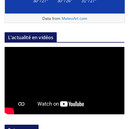
30°
/
27°
30°
/
26°
31°
/
27°
Data from
MeteoArt.com
L’actualité en vidéos