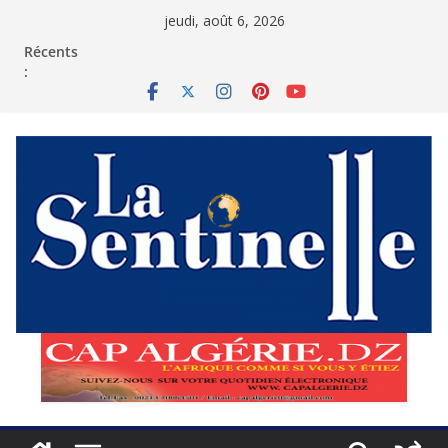
Passer
jeudi, août 6, 2026
au
contenu
Récents
: