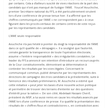
par certains. Cela a d’ailleurs suscité de vives réactions de la part des
candidats qui n’ont pas manqué de fustiger l’ANIE. Youcef Aouchiche,
premier Secrétaire national du FFS, a été particulièrement virulent
lors d’une conférence de presse tenue hier. Il a affirmé que les
chiffres communiqués par l’ANIE « ne correspondent pas » à ceux
figurant dans les procès-verbaux de certains centres de vote reçus
par les représentants des candidats.
L’ANIE seule responsable
Aouchiche n’a pas hésité à pointer du doigt la responsabilité de l’ANIE
dans ce qu’il qualifie de « dérapages ». Il a souligné que l’autorité,
censée garantir la transparence de toute l’opération électorale,
assume « l’entière responsabilité » des irrégularités constatées. Le
leader du FFS a annoncé son intention d’introduire un recours auprès
de la Cour constitutionnelle, démontrant sa détermination à
contester les résultats par les voies légales. Concernant le
communiqué commun, publié dimanche par les représentants des
directions de campagne des trois candidats à la présidentielle, suite à
l’annonce des résultats préliminaires, M. Aouchiche a estimé que
cette initiative « peut jeter les bases d’une nouvelle action politique
et permettre de trouver des terrains d’entente sur des questions
d’intérêt pour la nation ». De son côté, Abdelaali Hassani Cherif,
président du MSP, a lui aussi remis en cause les résultats avancés par
l’ANIE lors d’une conférence de presse. Il a qualifié la présentation des
résultats de « chiffres flous et contradictoires », en contradiction avec