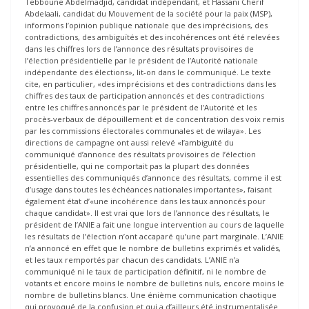
Tebboune Abdelmadjid, candidat indépendant, et Hassani Cherif
Abdelaali, candidat du Mouvement de la société pour la paix (MSP),
informons l’opinion publique nationale que des imprécisions, des
contradictions, des ambiguïtés et des incohérences ont été relevées
dans les chiffres lors de l’annonce des résultats provisoires de
l’élection présidentielle par le président de l’Autorité nationale
indépendante des élections», lit-on dans le communiqué. Le texte
cite, en particulier, «des imprécisions et des contradictions dans les
chiffres des taux de participation annoncés et des contradictions
entre les chiffres annoncés par le président de l’Autorité et les
procès-verbaux de dépouillement et de concentration des voix remis
par les commissions électorales communales et de wilaya». Les
directions de campagne ont aussi relevé «l’ambiguïté du
communiqué d’annonce des résultats provisoires de l’élection
présidentielle, qui ne comportait pas la plupart des données
essentielles des communiqués d’annonce des résultats, comme il est
d’usage dans toutes les échéances nationales importantes», faisant
également état d’«une incohérence dans les taux annoncés pour
chaque candidat». Il est vrai que lors de l’annonce des résultats, le
président de l’ANIE a fait une longue intervention au cours de laquelle
les résultats de l’élection n’ont accaparé qu’une part marginale. L’ANIE
n’a annoncé en effet que le nombre de bulletins exprimés et validés,
et les taux remportés par chacun des candidats. L’ANIE n’a
communiqué ni le taux de participation définitif, ni le nombre de
votants et encore moins le nombre de bulletins nuls, encore moins le
nombre de bulletins blancs. Une énième communication chaotique
qui provoqué de la confusion et qui a d’ailleurs été instrumentalisée