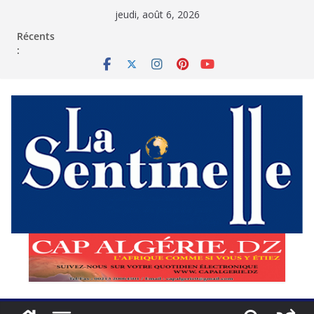
Passer
jeudi, août 6, 2026
au
contenu
Récents
: