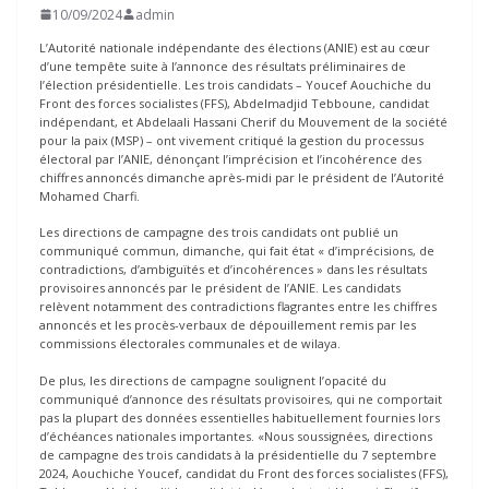
10/09/2024
admin
L’Autorité nationale indépendante des élections (ANIE) est au cœur
d’une tempête suite à l’annonce des résultats préliminaires de
l’élection présidentielle. Les trois candidats – Youcef Aouchiche du
Front des forces socialistes (FFS), Abdelmadjid Tebboune, candidat
indépendant, et Abdelaali Hassani Cherif du Mouvement de la société
pour la paix (MSP) – ont vivement critiqué la gestion du processus
électoral par l’ANIE, dénonçant l’imprécision et l’incohérence des
chiffres annoncés dimanche après-midi par le président de l’Autorité
Mohamed Charfi.
Les directions de campagne des trois candidats ont publié un
communiqué commun, dimanche, qui fait état « d’imprécisions, de
contradictions, d’ambiguïtés et d’incohérences » dans les résultats
provisoires annoncés par le président de l’ANIE. Les candidats
relèvent notamment des contradictions flagrantes entre les chiffres
annoncés et les procès-verbaux de dépouillement remis par les
commissions électorales communales et de wilaya.
De plus, les directions de campagne soulignent l’opacité du
communiqué d’annonce des résultats provisoires, qui ne comportait
pas la plupart des données essentielles habituellement fournies lors
d’échéances nationales importantes. «Nous soussignées, directions
de campagne des trois candidats à la présidentielle du 7 septembre
2024, Aouchiche Youcef, candidat du Front des forces socialistes (FFS),