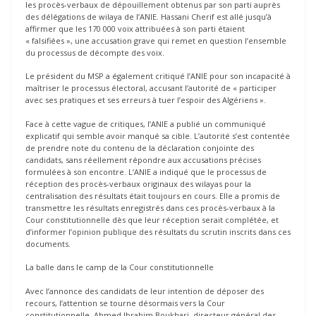
les procès-verbaux de dépouillement obtenus par son parti auprès
des délégations de wilaya de l’ANIE. Hassani Cherif est allé jusqu’à
affirmer que les 170 000 voix attribuées à son parti étaient
« falsifiées », une accusation grave qui remet en question l’ensemble
du processus de décompte des voix.
Le président du MSP a également critiqué l’ANIE pour son incapacité à
maîtriser le processus électoral, accusant l’autorité de « participer
avec ses pratiques et ses erreurs à tuer l’espoir des Algériens ».
Face à cette vague de critiques, l’ANIE a publié un communiqué
explicatif qui semble avoir manqué sa cible. L’autorité s’est contentée
de prendre note du contenu de la déclaration conjointe des
candidats, sans réellement répondre aux accusations précises
formulées à son encontre. L’ANIE a indiqué que le processus de
réception des procès-verbaux originaux des wilayas pour la
centralisation des résultats était toujours en cours. Elle a promis de
transmettre les résultats enregistrés dans ces procès-verbaux à la
Cour constitutionnelle dès que leur réception serait complétée, et
d’informer l’opinion publique des résultats du scrutin inscrits dans ces
documents.
La balle dans le camp de la Cour constitutionnelle
Avec l’annonce des candidats de leur intention de déposer des
recours, l’attention se tourne désormais vers la Cour
constitutionnelle. Ahmed Ibrahim Boukhari, directeur général des