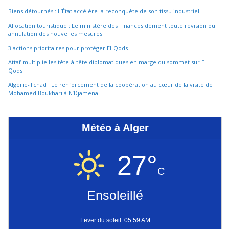
Biens détournés : L’État accélère la reconquête de son tissu industriel
Allocation touristique : Le ministère des Finances dément toute révision ou
annulation des nouvelles mesures
3 actions prioritaires pour protéger El-Qods
Attaf multiplie les tête-à-tête diplomatiques en marge du sommet sur El-
Qods
Algérie-Tchad : Le renforcement de la coopération au cœur de la visite de
Mohamed Boukhari à N’Djamena
Météo à Alger
27°
C
Ensoleillé
Lever du soleil: 05:59 AM