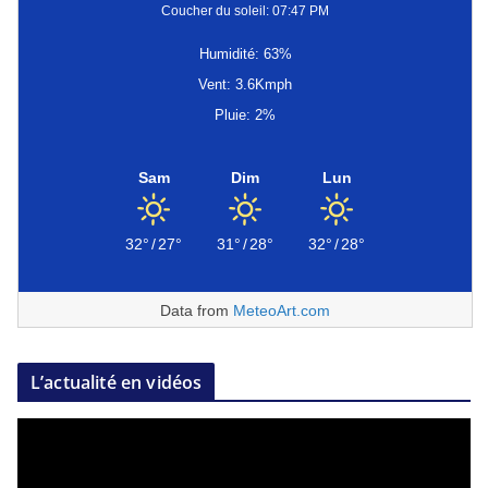
Coucher du soleil: 07:47 PM
Humidité: 63%
Vent: 3.6Kmph
Pluie: 2%
Sam
Dim
Lun
32°
/
27°
31°
/
28°
32°
/
28°
Data from
MeteoArt.com
L’actualité en vidéos