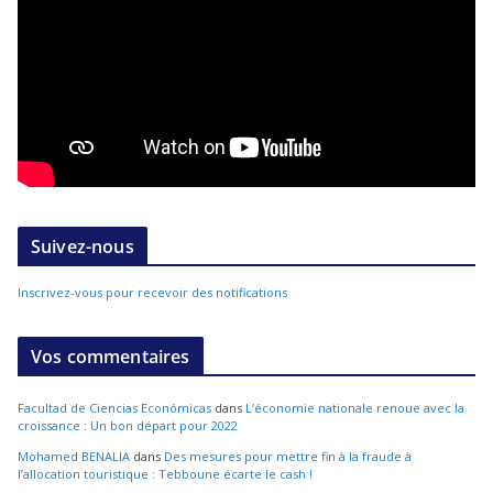
Suivez-nous
Inscrivez-vous pour recevoir des notifications
Vos commentaires
Facultad de Ciencias Económicas
dans
L’économie nationale renoue avec la
croissance : Un bon départ pour 2022
Mohamed BENALIA
dans
Des mesures pour mettre fin à la fraude à
l’allocation touristique : Tebboune écarte le cash !