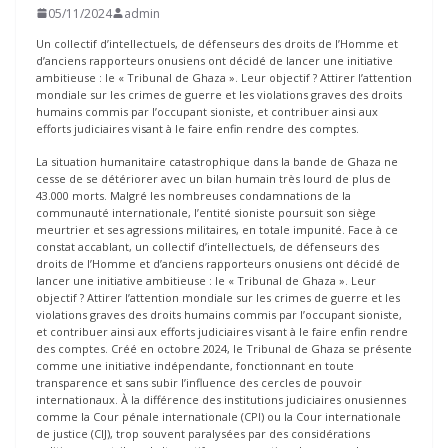
05/11/2024
admin
Un collectif d’intellectuels, de défenseurs des droits de l’Homme et
d’anciens rapporteurs onusiens ont décidé de lancer une initiative
ambitieuse : le « Tribunal de Ghaza ». Leur objectif ? Attirer l’attention
mondiale sur les crimes de guerre et les violations graves des droits
humains commis par l’occupant sioniste, et contribuer ainsi aux
efforts judiciaires visant à le faire enfin rendre des comptes.
La situation humanitaire catastrophique dans la bande de Ghaza ne
cesse de se détériorer avec un bilan humain très lourd de plus de
43.000 morts. Malgré les nombreuses condamnations de la
communauté internationale, l’entité sioniste poursuit son siège
meurtrier et ses agressions militaires, en totale impunité. Face à ce
constat accablant, un collectif d’intellectuels, de défenseurs des
droits de l’Homme et d’anciens rapporteurs onusiens ont décidé de
lancer une initiative ambitieuse : le « Tribunal de Ghaza ». Leur
objectif ? Attirer l’attention mondiale sur les crimes de guerre et les
violations graves des droits humains commis par l’occupant sioniste,
et contribuer ainsi aux efforts judiciaires visant à le faire enfin rendre
des comptes. Créé en octobre 2024, le Tribunal de Ghaza se présente
comme une initiative indépendante, fonctionnant en toute
transparence et sans subir l’influence des cercles de pouvoir
internationaux. À la différence des institutions judiciaires onusiennes
comme la Cour pénale internationale (CPI) ou la Cour internationale
de justice (CIJ), trop souvent paralysées par des considérations