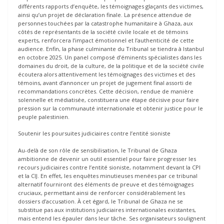
différents rapports d’enquête, les témoignages glaçants des victimes,
ainsi qu’un projet de déclaration finale. La présence attendue de
personnes touchées par la catastrophe humanitaire à Ghaza, aux
côtés de représentants de la société civile locale et de témoins
experts, renforcera l’impact émotionnel et l’authenticité de cette
audience. Enfin, la phase culminante du Tribunal se tiendra à Istanbul
en octobre 2025. Un panel composé d’éminents spécialistes dans les
domaines du droit, de la culture, de la politique et de la société civile
écoutera alors attentivement les témoignages des victimes et des
témoins, avant d’annoncer un projet de jugement final assorti de
recommandations concrètes. Cette décision, rendue de manière
solennelle et médiatisée, constituera une étape décisive pour faire
pression sur la communauté internationale et obtenir justice pour le
peuple palestinien.
Soutenir les poursuites judiciaires contre l’entité sioniste
Au-delà de son rôle de sensibilisation, le Tribunal de Ghaza
ambitionne de devenir un outil essentiel pour faire progresser les
recours judiciaires contre l’entité sioniste, notamment devant la CPI
et la CIJ. En effet, les enquêtes minutieuses menées par ce tribunal
alternatif fourniront des éléments de preuve et des témoignages
cruciaux, permettant ainsi de renforcer considérablement les
dossiers d’accusation. À cet égard, le Tribunal de Ghaza ne se
substitue pas aux institutions judiciaires internationales existantes,
mais entend les épauler dans leur tâche. Ses organisateurs soulignent