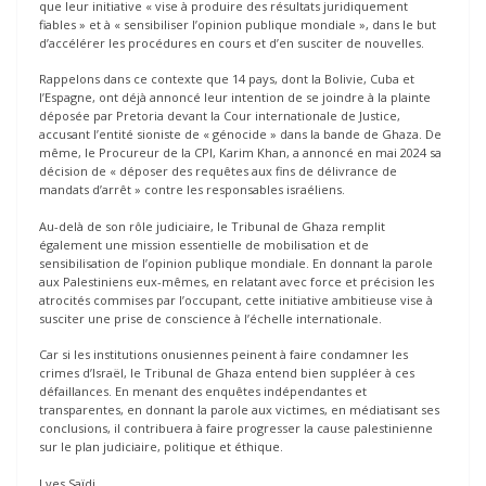
que leur initiative « vise à produire des résultats juridiquement
fiables » et à « sensibiliser l’opinion publique mondiale », dans le but
d’accélérer les procédures en cours et d’en susciter de nouvelles.
Rappelons dans ce contexte que 14 pays, dont la Bolivie, Cuba et
l’Espagne, ont déjà annoncé leur intention de se joindre à la plainte
déposée par Pretoria devant la Cour internationale de Justice,
accusant l’entité sioniste de « génocide » dans la bande de Ghaza. De
même, le Procureur de la CPI, Karim Khan, a annoncé en mai 2024 sa
décision de « déposer des requêtes aux fins de délivrance de
mandats d’arrêt » contre les responsables israéliens.
Au-delà de son rôle judiciaire, le Tribunal de Ghaza remplit
également une mission essentielle de mobilisation et de
sensibilisation de l’opinion publique mondiale. En donnant la parole
aux Palestiniens eux-mêmes, en relatant avec force et précision les
atrocités commises par l’occupant, cette initiative ambitieuse vise à
susciter une prise de conscience à l’échelle internationale.
Car si les institutions onusiennes peinent à faire condamner les
crimes d’Israël, le Tribunal de Ghaza entend bien suppléer à ces
défaillances. En menant des enquêtes indépendantes et
transparentes, en donnant la parole aux victimes, en médiatisant ses
conclusions, il contribuera à faire progresser la cause palestinienne
sur le plan judiciaire, politique et éthique.
Lyes Saïdi