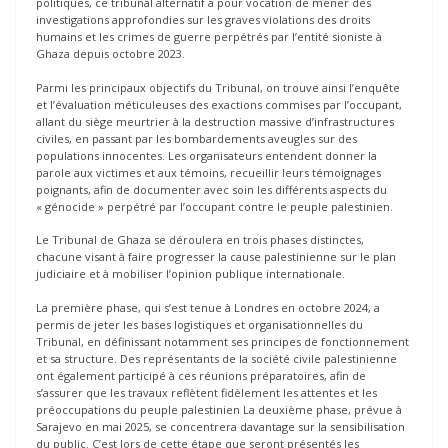
politiques, ce tribunal alternatif a pour vocation de mener des
investigations approfondies sur les graves violations des droits
humains et les crimes de guerre perpétrés par l’entité sioniste à
Ghaza depuis octobre 2023.
Parmi les principaux objectifs du Tribunal, on trouve ainsi l’enquête
et l’évaluation méticuleuses des exactions commises par l’occupant,
allant du siège meurtrier à la destruction massive d’infrastructures
civiles, en passant par les bombardements aveugles sur des
populations innocentes. Les organisateurs entendent donner la
parole aux victimes et aux témoins, recueillir leurs témoignages
poignants, afin de documenter avec soin les différents aspects du
« génocide » perpétré par l’occupant contre le peuple palestinien.
Le Tribunal de Ghaza se déroulera en trois phases distinctes,
chacune visant à faire progresser la cause palestinienne sur le plan
judiciaire et à mobiliser l’opinion publique internationale.
La première phase, qui s’est tenue à Londres en octobre 2024, a
permis de jeter les bases logistiques et organisationnelles du
Tribunal, en définissant notamment ses principes de fonctionnement
et sa structure. Des représentants de la société civile palestinienne
ont également participé à ces réunions préparatoires, afin de
s’assurer que les travaux reflètent fidèlement les attentes et les
préoccupations du peuple palestinien La deuxième phase, prévue à
Sarajevo en mai 2025, se concentrera davantage sur la sensibilisation
du public. C’est lors de cette étape que seront présentés les