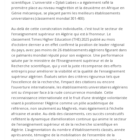
scientifique. L’université « Djilali Liabes » a également raflé la
première place au niveau maghrébin et la deuxième en Afrique en
Génie mécanique, se plaçant parmi les meilleurs établissements
universitaires (classement mondial 301-400).
Au-delà de cette consécration individuelle, c’est tout le secteur de
l’enseignement supérieur en Algérie qui est à l’honneur. Le
classement Times Higher Education (THE) 2025 publié au mois
d’octobre dernier a en effet confirmé la position de leader régional
du pays, avec pas moins de 26 établissements algériens figurant dans
ce palmarès mondial réputé pour son exigence. Une performance
saluée par le ministère de l’Enseignement supérieur et de la
Recherche scientifique, qui y voit la juste récompense des efforts
entrepris pour améliorer la visibilité et la qualité de l’enseignement
supérieur algérien. Évalués selon des critères rigoureux tels que
l’excellence de la recherche, l’impact des citations ou encore
l’ouverture internationale, les établissements universitaires algériens
ont su s’imposer face à la rude concurrence mondiale. Cette
reconnaissance internationale est le fruit d’une stratégie volontariste
visant à positionner l’Algérie comme un pôle académique de
référence, non seulement au Maghreb, mais également à l’échelle
africaine et arabe. Au-delà des classements, ces succès consécutifs
reflètent la dynamique d’amélioration continue qui anime le secteur
de l’enseignement supérieur et de la recherche scientifique en
Algérie. L’augmentation du nombre d’établissements classés, année
après année, témoigne de la mobilisation de l’ensemble de la