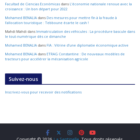
Facultad de Ciencias Económicas
dans
L’économie nationale renoue avec la
croissance : Un bon départ pour 2022
Mohamed BENALIA
dans
Des mesures pour mettre fin à la fraude à
l’allocation touristique : Tebboune écarte le cash !
Mahdi Mahdi
dans
Immatriculation des véhicules : La procédure bascule dans
le tout-numérique dès ce dimanche
Mohamed BENALIA
dans
FIA : Vitrine d’une diplomatie économique active
Mohamed BENALIA
dans
ETRAG Constantine : De nouveaux modèles de
tracteurs pour accélérer la mécanisation agricole
Suivez-nous
Inscrivez-vous pour recevoir des notifications
Copyright © 2026
La Sentinelle
. Tous droits réservés.