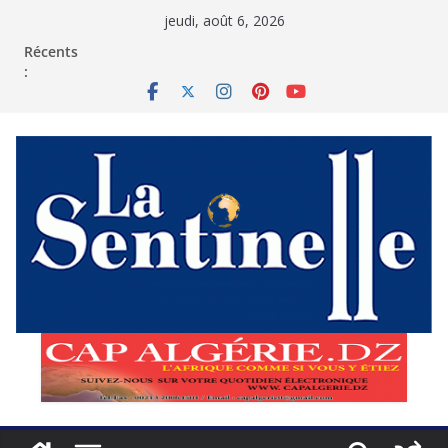
Passer
jeudi, août 6, 2026
au
contenu
Récents
: