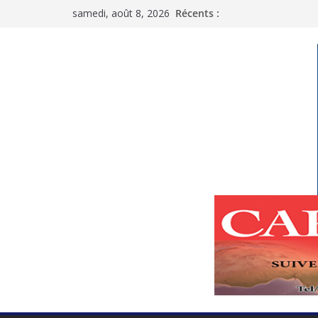
Passer
samedi, août 8, 2026
Récents :
au
contenu