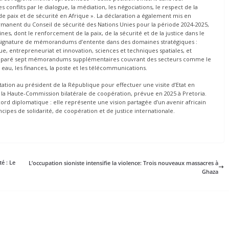
nflits par le dialogue, la médiation, les négociations, le respect de la
de paix et de sécurité en Afrique ». La déclaration a également mis en
anent du Conseil de sécurité des Nations Unies pour la période 2024-2025,
es, dont le renforcement de la paix, de la sécurité et de la justice dans le
la signature de mémorandums d’entente dans des domaines stratégiques :
e, entrepreneuriat et innovation, sciences et techniques spatiales, et
réparé sept mémorandums supplémentaires couvrant des secteurs comme le
n eau, les finances, la poste et les télécommunications.
ation au président de la République pour effectuer une visite d’Etat en
e la Haute-Commission bilatérale de coopération, prévue en 2025 à Pretoria.
d diplomatique : elle représente une vision partagée d’un avenir africain
ncipes de solidarité, de coopération et de justice internationale.
é : Le
L’occupation sioniste intensifie la violence: Trois nouveaux massacres à
Ghaza