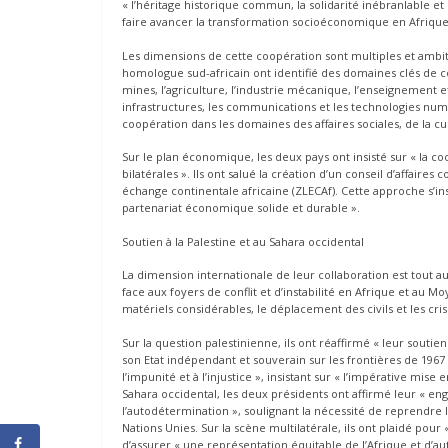
« l’héritage historique commun, la solidarité inébranlable e
faire avancer la transformation socioéconomique en Afrique
Les dimensions de cette coopération sont multiples et ambi
homologue sud-africain ont identifié des domaines clés de c
mines, l’agriculture, l’industrie mécanique, l’enseignement et 
infrastructures, les communications et les technologies numér
coopération dans les domaines des affaires sociales, de la cu
Sur le plan économique, les deux pays ont insisté sur « la 
bilatérales ». Ils ont salué la création d’un conseil d’affaires
échange continentale africaine (ZLECAf). Cette approche s’insc
partenariat économique solide et durable ».
Soutien à la Palestine et au Sahara occidental
La dimension internationale de leur collaboration est tout a
face aux foyers de conflit et d’instabilité en Afrique et au M
matériels considérables, le déplacement des civils et les cr
Sur la question palestinienne, ils ont réaffirmé « leur soutie
son Etat indépendant et souverain sur les frontières de 1967
l’impunité et à l’injustice », insistant sur « l’impérative mis
Sahara occidental, les deux présidents ont affirmé leur « en
l’autodétermination », soulignant la nécessité de reprendre l
Nations Unies. Sur la scène multilatérale, ils ont plaidé pou
d’assurer « une représentation équitable de l’Afrique et d’au