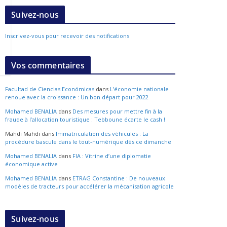
Suivez-nous
Inscrivez-vous pour recevoir des notifications
Vos commentaires
Facultad de Ciencias Económicas
dans
L’économie nationale
renoue avec la croissance : Un bon départ pour 2022
Mohamed BENALIA
dans
Des mesures pour mettre fin à la
fraude à l’allocation touristique : Tebboune écarte le cash !
Mahdi Mahdi
dans
Immatriculation des véhicules : La
procédure bascule dans le tout-numérique dès ce dimanche
Mohamed BENALIA
dans
FIA : Vitrine d’une diplomatie
économique active
Mohamed BENALIA
dans
ETRAG Constantine : De nouveaux
modèles de tracteurs pour accélérer la mécanisation agricole
Suivez-nous