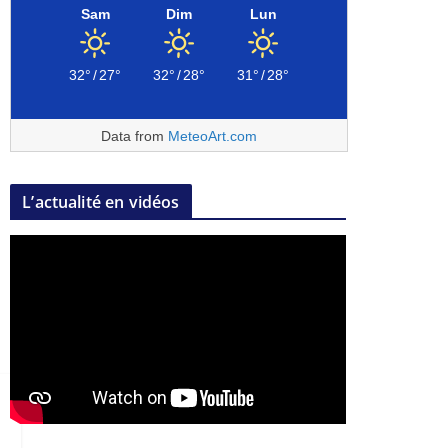
Sam
Dim
Lun
32°
/
27°
32°
/
28°
31°
/
28°
Data from
MeteoArt.com
L’actualité en vidéos