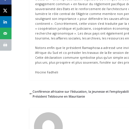
engagement commun « en faveur du règlement pacifique des co
souveraineté des Etats et le renforcement de l’architecture 
lumière le rôle central de l’Algérie comme membre non perm
soulignant son importance « pour défendre les causes africain
continent ». Concrètement, cette vision s’est traduite par 
« coopération juridique et judiciaire, coopération économiqu
recherche agronomique ». Les deux pays ont également p
tourisme, les affaires sociales, les archives, les ressources e
Notons enfin que le président Ramaphosa a adressé une invit
Afrique du Sud et co-présider les travaux de la 8e session d
Cette déclaration commune symbolise plus qu’un simple accor
plus uni, plus prospère et plus souverain, fondée sur des pri
Hocine Fadheli
Conférence africaine sur l’éducation, la jeunesse et l’employabilit
Président Tebboune en Mauritanie