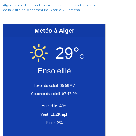
Algérie-Tchad : Le renforcement de la coopération au cœur
de la visite de Mohamed Boukhari à N’Djamena
Météo à Alger
29°
C
Ensoleillé
Lever du soleil: 05:59 AM
Coucher du soleil: 07:47 PM
Humidité: 49%
Vent: 11.2Kmph
Pluie: 3%