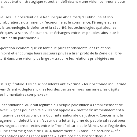
t la coopération stratégique », tout en définissant « une vision commune pour
 ».
tieuses. Le président de la République Abdelmadjid Tebboune et son
ollaboration, notamment « l’économie et le commerce, l’énergie et les
la technologie, la défense et la sécurité, les technologies spatiales, les
iques, la santé, l’éducation, les échanges entre les peuples, ainsi que la
lture et du patrimoine ».
coopération économique en tant que pilier fondamental des relations
 conjoint et encouragé leurs secteurs privés à tirer profit de la Zone de libre-
rit dans une vision plus large : « traduire les relations privilégiées en
ussi significative. Les deux présidents ont exprimé « leur profonde inquiétude
oyen-Orient », déplorant « les lourdes pertes en vies humaines, les dégâts
ises humanitaires complexes ».
n inconditionnel au droit légitime du peuple palestinien à l’établissement de
 avec El-Qods pour capitale ». Ils ont appelé à « mettre fin immédiatement à
e en œuvre des décisions de la Cour internationale de justice ». Concernant le
gagement indéfectible en faveur de la lutte légitime du peuple sahraoui pour
es négociations directes entre le Front Polisario et le Maroc, sous l’égide des
r « une réforme globale de l’ONU, notamment du Conseil de sécurité », afin
tres régions moins représentées ». Cette position s’inscrit dans leur