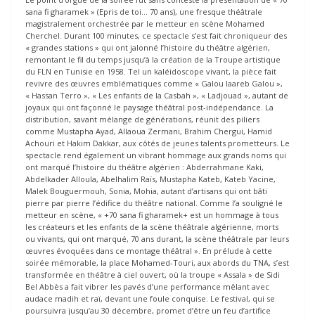
sana fi gharamek » (Epris de toi… 70 ans), une fresque théâtrale
magistralement orchestrée par le metteur en scène Mohamed
Cherchel. Durant 100 minutes, ce spectacle s’est fait chroniqueur des
« grandes stations » qui ont jalonné l’histoire du théâtre algérien,
remontant le fil du temps jusqu’à la création de la Troupe artistique
du FLN en Tunisie en 1958. Tel un kaléidoscope vivant, la pièce fait
revivre des œuvres emblématiques comme « Galou laareb Galou »,
« Hassan Terro », « Les enfants de la Casbah », « Ladjouad », autant de
joyaux qui ont façonné le paysage théâtral post-indépendance. La
distribution, savant mélange de générations, réunit des piliers
comme Mustapha Ayad, Allaoua Zermani, Brahim Chergui, Hamid
Achouri et Hakim Dakkar, aux côtés de jeunes talents prometteurs. Le
spectacle rend également un vibrant hommage aux grands noms qui
ont marqué l’histoire du théâtre algérien : Abderrahmane Kaki,
Abdelkader Alloula, Abelhalim Raïs, Mustapha Kateb, Kateb Yacine,
Malek Bouguermouh, Sonia, Mohia, autant d’artisans qui ont bâti
pierre par pierre l’édifice du théâtre national. Comme l’a souligné le
metteur en scène, « +70 sana fi gharamek+ est un hommage à tous
les créateurs et les enfants de la scène théâtrale algérienne, morts
ou vivants, qui ont marqué, 70 ans durant, la scène théâtrale par leurs
œuvres évoquées dans ce montage théâtral ». En prélude à cette
soirée mémorable, la place Mohamed-Touri, aux abords du TNA, s’est
transformée en théâtre à ciel ouvert, où la troupe « Assala » de Sidi
Bel Abbès a fait vibrer les pavés d’une performance mêlant avec
audace madih et raï, devant une foule conquise. Le festival, qui se
poursuivra jusqu’au 30 décembre, promet d’être un feu d’artifice