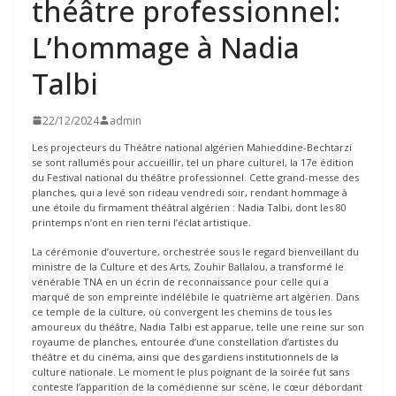
théâtre professionnel:
L’hommage à Nadia
Talbi
22/12/2024
admin
Les projecteurs du Théâtre national algérien Mahieddine-Bechtarzi
se sont rallumés pour accueillir, tel un phare culturel, la 17e édition
du Festival national du théâtre professionnel. Cette grand-messe des
planches, qui a levé son rideau vendredi soir, rendant hommage à
une étoile du firmament théâtral algérien : Nadia Talbi, dont les 80
printemps n’ont en rien terni l’éclat artistique.
La cérémonie d’ouverture, orchestrée sous le regard bienveillant du
ministre de la Culture et des Arts, Zouhir Ballalou, a transformé le
vénérable TNA en un écrin de reconnaissance pour celle qui a
marqué de son empreinte indélébile le quatrième art algérien. Dans
ce temple de la culture, où convergent les chemins de tous les
amoureux du théâtre, Nadia Talbi est apparue, telle une reine sur son
royaume de planches, entourée d’une constellation d’artistes du
théâtre et du cinéma, ainsi que des gardiens institutionnels de la
culture nationale. Le moment le plus poignant de la soirée fut sans
conteste l’apparition de la comédienne sur scène, le cœur débordant