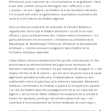
d’émotions, pour exprimer sa « reconnaissance et sa gratitude » face
à une salle comble venue lui témoigner son « affection », son
« soutien » et son « égard » au théâtre et à ses serviteurs dévoués.
Tel un pont jeté entre les générations, sa présence incarnait à elle
seule la riche histoire du théâtre algérien.
Dans un discours empreint de solennité, le ministre Ballalou a
rappelé avec force que le théâtre demeure « un art et un outil
efficace » pour la transmission des « hautes valeurs humaines ». Il a
particulièrement mis en lumière « l’initiative du président de la
République, M. Abdelmadjid Tebboune, d’instituer le baccalauréat
artistique », comme une pierre angulaire dans l’édifice de la
formation artistique nationale.
Cette édition résonne d’autant plus fort qu’elle coïncide avec le 70e
anniversaire du déclenchement de la glorieuse révolution de
libération nationale. Le ministre n’a pas manqué de souligner le « rôle
majeur de l’art et de la culture » qui ont servi de porte-voix à la cause
algérienne pendant la lutte pour l’indépendance, tissant un lien
indéfectible entre les planches et la mémoire nationale. Mohamed
Yahiaoui, commissaire du Festival, a quant à lui évoqué avec passion
« le rôle du théâtre dans l’accompagnement de la vie culturelle en
Algérie », tel un miroir fidèle reflétant les mutations de la société à
travers les époques, porté par des artistes passionnés qui « ont
contribué à l’enrichissement de l’action théâtrale de notre pays ».
Le point d’orgue de la soirée fut sans conteste la présentation de « 70