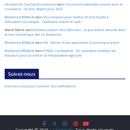
Facultad de Ciencias Económicas
dans
L’économie nationale renoue avec la
croissance : Un bon départ pour 2022
Mohamed BENALIA
dans
Des mesures pour mettre fin à la fraude à
l’allocation touristique : Tebboune écarte le cash !
Mahdi Mahdi
dans
Immatriculation des véhicules : La procédure bascule dans
le tout-numérique dès ce dimanche
Mohamed BENALIA
dans
FIA : Vitrine d’une diplomatie économique active
Mohamed BENALIA
dans
ETRAG Constantine : De nouveaux modèles de
tracteurs pour accélérer la mécanisation agricole
Suivez-nous
Inscrivez-vous pour recevoir des notifications
Copyright © 2026
La Sentinelle
. Tous droits réservés.