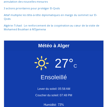
annulation des nouvelles mesures
3 actions prioritaires pour protéger El-Qods
Attaf multiplie les tête-à-tête diplomatiques en marge du sommet sur El-
Qods
Algérie-Tchad : Le renforcement de la coopération au cœur de la visite de
Mohamed Boukhari à N’Djamena
Météo à Alger
27°
C
Ensoleillé
Lever du soleil: 05:58 AM
Coucher du soleil: 07:48 PM
Humidité: 73%