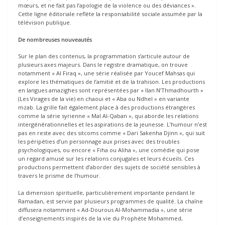
mœurs, et ne fait pas l’apologie de la violence ou des déviances ».
Cette ligne éditoriale reflète la responsabilité sociale assumée par la
télévision publique.
De nombreuses nouveautés
Sur le plan des contenus, la programmation s’articule autour de
plusieurs axes majeurs. Dans le registre dramatique, on trouve
notamment « Al Firaq », une série réalisée par Youcef Mahsas qui
explore les thématiques de l’amitié et de la trahison. Les productions
en langues amazighes sont représentées par « Ilan N’Thmadhourth »
(Les Virages de la vie) en chaoui et « Aba ou Ndhel » en variante
mzab. La grille fait également place à des productions étrangères
comme la série syrienne « Mal Al-Qaban », qui aborde les relations
intergénérationnelles et les aspirations de la jeunesse. L’humour n’est
pas en reste avec des sitcoms comme « Dari Sakenha Djinn », qui suit
les péripéties d’un personnage aux prises avec des troubles
psychologiques, ou encore « Fiha ou Aliha », une comédie qui pose
un regard amusé sur les relations conjugales et leurs écueils. Ces
productions permettent d’aborder des sujets de société sensibles à
travers le prisme de l’humour.
La dimension spirituelle, particulièrement importante pendant le
Ramadan, est servie par plusieurs programmes de qualité. La chaîne
diffusera notamment « Ad-Dourous Al-Mohammadia », une série
d’enseignements inspirés de la vie du Prophète Mohammed,