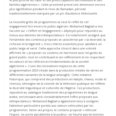
le plus proche du cœur et des préoccupations des individus et des
familles algériennes ». Cette proximité prend une dimension encore
plus significative pendant le mois de Ramadan, période
traditionnellement marquée par un pic d’audience télévisuelle.
La nouvelle grille de programmes se veut le reflet de cet
engagement fort envers le public algérien. Mohamed Baghali a mis
l’accent sur « l’effort et l’engagement » déployés pour répondre au
mieux aux attentes des téléspectateurs. Il a notamment souligné que
l’ensemble des contenus proposés se caractérise par « la diversité, la
richesse et la légèreté », trois critères essentiels pour satisfaire un
public large et varié. Cette approche s’inscrit dans une volonté
affirmée de « proposer un contenu en harmonie avec les goûts du
grand public, tout en contribuant à son raffinement et en respectant
les valeurs et les références fondamentales de la société
algérienne ». L’une des innovations majeures de cette
programmation 2025 réside dans la production inédite de séries en
différentes variantes de la langue amazighe. Cette initiative
historique, qui comprend des productions en kabyle, chaoui, mzab et
chenoui, témoigne de la volonté de la télévision publique de refléter
la diversité linguistique et culturelle de l’Algérie. Ces productions
s’ajoutent au catalogue traditionnel des programmes en langue
arabe, enrichissant ainsi considérablement l’offre proposée aux
téléspectateurs. Mohamed Baghali a également tenu à souligner
l’attention particulière portée aux valeurs véhiculées par les
programmes. Selon ses propos, le contenu proposé « véhicule
l’espoir, ne porte pas atteinte à la pudeur, ne heurte pas les bonnes