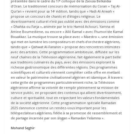
présentée dans le cadre du 17ᵉ colloque de la Zaouïa Belkaïdia
d’Oran. Le traditionnel concours de mémorisation du Coran « Taj Al-
Qur’an » revient pour sa 14ᵉ édition, tandis que « Hadi Al-Arwah »
propose un concours de chants et d’éloges religieux. Le
divertissement culturel n’est pas oublié avec des émissions comme
« Dhahka ou Farja », animée par le trio Hamid Achouri, Yamna et
Amine Boumediene, ou encore « Allô Kamal » avec l’humoriste Kamal
Bouakkaz. La musique trouve sa place avec « Maestro », une émission
qui met en lumière les compositeurs et chefs d’orchestre algériens,
tandis que « Qahwat Al-Fananin » propose des rencontres intimistes
avec des artistes. Cette programmation ambitieuse, diffusée sur les
neuf chaînes de la Télévision algérienne, fait également la part belle
aux traditions culinaires du pays, avec des émissions explorant la
richesse gastronomique des différentes régions. Des programmes
scientifiques et culturels viennent compléter cette offre en mettant
en valeur le patrimoine civilisationnel algérien et islamique. À travers
cette grille de programmes particulièrement riche, la Télévision
algérienne affirme sa volonté de remplir pleinement sa mission de
service public, en proposant des contenus qui allient divertissement,
culture et spiritualité, tout en respectant les valeurs fondamentales
de la société algérienne. Cette programmation spéciale Ramadan
2025 s’annonce comme un rendez-vous important pour les
téléspectateurs algériens, fidèle à sa promesse de rassemblement et
de partage incarnée par son slogan « Ramadan Yelamna ».
Mohand Seghir