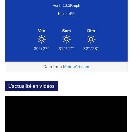
Vent: 13.3Kmph
Pluie: 4%
Ven
Sam
Dim
30°
/
27°
31°
/
27°
32°
/
28°
Data from
MeteoArt.com
L’actualité en vidéos