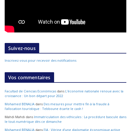
Suivez-nous
Inscrivez-vous pour recevoir des notifications
Vos commentaires
Facultad de Ciencias Económicas
dans
L’économie nationale renoue avec la
croissance : Un bon départ pour 2022
Mohamed BENALIA
dans
Des mesures pour mettre fin à la fraude à
l’allocation touristique : Tebboune écarte le cash !
Mahdi Mahdi
dans
Immatriculation des véhicules : La procédure bascule dans
le tout-numérique dès ce dimanche
Mohamed BENALIA
dans
FIA : Vitrine d’une diplomatie économique active