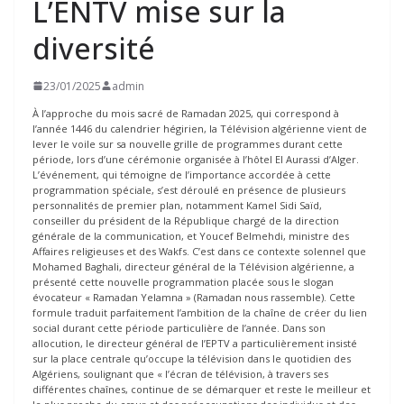
L’ENTV mise sur la
diversité
23/01/2025
admin
À l’approche du mois sacré de Ramadan 2025, qui correspond à
l’année 1446 du calendrier hégirien, la Télévision algérienne vient de
lever le voile sur sa nouvelle grille de programmes durant cette
période, lors d’une cérémonie organisée à l’hôtel El Aurassi d’Alger.
L’événement, qui témoigne de l’importance accordée à cette
programmation spéciale, s’est déroulé en présence de plusieurs
personnalités de premier plan, notamment Kamel Sidi Saïd,
conseiller du président de la République chargé de la direction
générale de la communication, et Youcef Belmehdi, ministre des
Affaires religieuses et des Wakfs. C’est dans ce contexte solennel que
Mohamed Baghali, directeur général de la Télévision algérienne, a
présenté cette nouvelle programmation placée sous le slogan
évocateur « Ramadan Yelamna » (Ramadan nous rassemble). Cette
formule traduit parfaitement l’ambition de la chaîne de créer du lien
social durant cette période particulière de l’année. Dans son
allocution, le directeur général de l’EPTV a particulièrement insisté
sur la place centrale qu’occupe la télévision dans le quotidien des
Algériens, soulignant que « l’écran de télévision, à travers ses
différentes chaînes, continue de se démarquer et reste le meilleur et