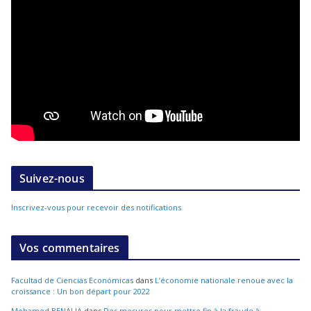
Suivez-nous
Inscrivez-vous pour recevoir des notifications
Vos commentaires
Facultad de Ciencias Económicas
dans
L’économie nationale renoue avec la
croissance : Un bon départ pour 2022
Mohamed BENALIA
dans
Des mesures pour mettre fin à la fraude à