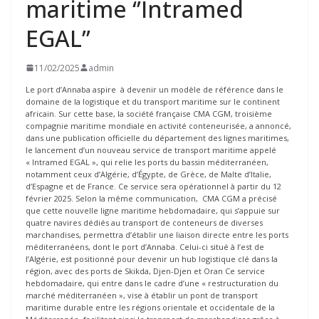
maritime ‘’Intramed
EGAL’’
11/02/2025
admin
Le port d’Annaba aspire à devenir un modèle de référence dans le
domaine de la logistique et du transport maritime sur le continent
africain. Sur cette base, la société française CMA CGM, troisième
compagnie maritime mondiale en activité conteneurisée, a annoncé,
dans une publication officielle du département des lignes maritimes,
le lancement d’un nouveau service de transport maritime appelé
« Intramed EGAL », qui relie les ports du bassin méditerranéen,
notamment ceux d’Algérie, d’Égypte, de Grèce, de Malte d’Italie,
d’Espagne et de France. Ce service sera opérationnel à partir du 12
février 2025. Selon la même communication, CMA CGM a précisé
que cette nouvelle ligne maritime hebdomadaire, qui s’appuie sur
quatre navires dédiés au transport de conteneurs de diverses
marchandises, permettra d’établir une liaison directe entre les ports
méditerranéens, dont le port d’Annaba. Celui-ci situé à l’est de
l’Algérie, est positionné pour devenir un hub logistique clé dans la
région, avec des ports de Skikda, Djen-Djen et Oran Ce service
hebdomadaire, qui entre dans le cadre d’une « restructuration du
marché méditerranéen », vise à établir un pont de transport
maritime durable entre les régions orientale et occidentale de la