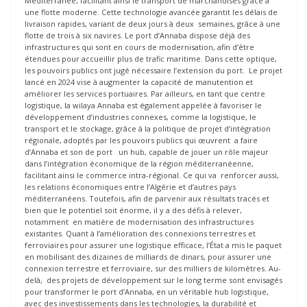
Méditerranée, facilitant ainsi le transport de marchandises grâce à
une flotte moderne. Cette technologie avancée garantit les délais de
livraison rapides, variant de deux jours à deux semaines, grâce à une
flotte de trois à six navires. Le port d’Annaba dispose déjà des
infrastructures qui sont en cours de modernisation, afin d’être
étendues pour accueillir plus de trafic maritime. Dans cette optique,
les pouvoirs publics ont jugé nécessaire l’extension du port. Le projet
lancé en 2024 vise à augmenter la capacité de manutention et
améliorer les services portuaires. Par ailleurs, en tant que centre
logistique, la wilaya Annaba est également appelée à favoriser le
développement d’industries connexes, comme la logistique, le
transport et le stockage, grâce à la politique de projet d’intégration
régionale, adoptés par les pouvoirs publics qui œuvrent a faire
d’Annaba et son de port un hub, capable de jouer un rôle majeur
dans l’intégration économique de la région méditerranéenne,
facilitant ainsi le commerce intra-régional. Ce qui va renforcer aussi,
les relations économiques entre l’Algérie et d’autres pays
méditerranéens. Toutefois, afin de parvenir aux résultats tracés et
bien que le potentiel soit énorme, il y a des défis à relever,
notamment en matière de modernisation des infrastructures
existantes. Quant à l’amélioration des connexions terrestres et
ferroviaires pour assurer une logistique efficace, l’État a mis le paquet
en mobilisant des dizaines de milliards de dinars, pour assurer une
connexion terrestre et ferroviaire, sur des milliers de kilomètres. Au-
delà, des projets de développement sur le long terme sont envisagés
pour transformer le port d’Annaba, en un véritable hub logistique,
avec des investissements dans les technologies, la durabilité et