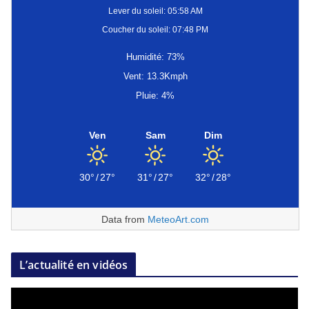
Lever du soleil: 05:58 AM
Coucher du soleil: 07:48 PM
Humidité: 73%
Vent: 13.3Kmph
Pluie: 4%
Ven
Sam
Dim
30°
/
27°
31°
/
27°
32°
/
28°
Data from
MeteoArt.com
L’actualité en vidéos