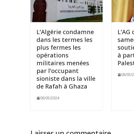
L’Algérie condamne
L’AG 
dans les termes les
samed
plus fermes les
souti
opérations
à par
militaires menées
Pales
par l’occupant
08/05/
sioniste dans la ville
de Rafah à Ghaza
08/05/2024
Laisser un commentaire