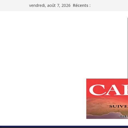
Passer
vendredi, août 7, 2026
Récents :
au
contenu