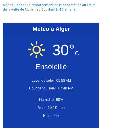
Algérie-Tchad : Le renforcement de la coopération au cœur
de la visite de Mohamed Boukhari à N’Djamena
Météo à Alger
30°
C
Ensoleillé
Lever du soleil: 05:58 AM
Coucher du soleil: 07:48 PM
Humidité: 60%
Vent: 19.1Kmph
Pluie: 4%