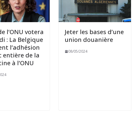
de l’ONU votera
Jeter les bases d’une
i : La Belgique
union douanière
ent l’adhésion
08/05/2024
t entière de la
tine à l’ONU
2024