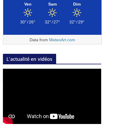
Ven
Sam
Dim
30°
/
26°
32°
/
27°
32°
/
29°
Data from
MeteoArt.com
L’actualité en vidéos