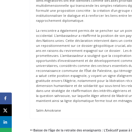
défis migratoires ont été identifiés comme des axes prioritai
multidimensionnelle qui transcende les simples relations dip
formulé une proposition concrète : la création d’un groupe d’
institutionnaliser le dialogue et à renforcer les liens entre le
rapprochement diplomatique.
La rencontre a également permis de se pencher sur un point 
occidental. L’ambassadeur a réaffirmé la position de son pay
des Nations unies. Cette déclaration intervient dans un conte
un repositionnement sur ce dossier géopolitique crucial, al
ans en raisons du revirement espagnol sur ce dossier. Les
prometteuses. L’ambassadeur a souligné que la coopération 
opportunités d’investissement et de développement commerci
universitaires, considérés comme des vecteurs essentiels du 
reconnaissance commune de l’État de Palestine, qui témoign
a salué cette position espagnole, y voyant un signe d’align
gratitude envers l’Algérie, notamment pour la libération réce
dimension humanitaire et de solidarité qui sous-tend les rel
dans une stratégie de réaffirmation des intérêts algériens et 
la question sahraouie, sur laquelle Alger attend de Madrid une
maintient ainsi sa ligne diplomatique ferme tout en ménage
Salm Amokrane
Baisse de l’âge de la retraite des enseignants : L’Exécutif passe à 