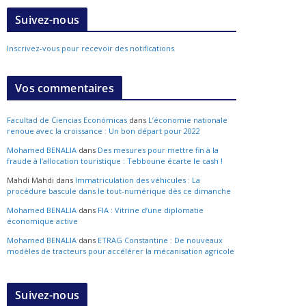
Suivez-nous
Inscrivez-vous pour recevoir des notifications
Vos commentaires
Facultad de Ciencias Económicas
dans
L’économie nationale
renoue avec la croissance : Un bon départ pour 2022
Mohamed BENALIA
dans
Des mesures pour mettre fin à la
fraude à l’allocation touristique : Tebboune écarte le cash !
Mahdi Mahdi
dans
Immatriculation des véhicules : La
procédure bascule dans le tout-numérique dès ce dimanche
Mohamed BENALIA
dans
FIA : Vitrine d’une diplomatie
économique active
Mohamed BENALIA
dans
ETRAG Constantine : De nouveaux
modèles de tracteurs pour accélérer la mécanisation agricole
Suivez-nous