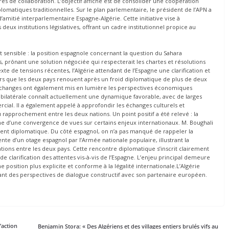
res de collaboration. L’objectif affiché est de consolider une coopération
lomatiques traditionnelles. Sur le plan parlementaire, le président de l’APN a
amitié interparlementaire Espagne-Algérie. Cette initiative vise à
s deux institutions législatives, offrant un cadre institutionnel propice au
sensible : la position espagnole concernant la question du Sahara
s, prônant une solution négociée qui respecterait les chartes et résolutions
xte de tensions récentes, l’Algérie attendant de l’Espagne une clarification et
ors que les deux pays renouent après un froid diplomatique de plus de deux
 échanges ont également mis en lumière les perspectives économiques
bilatérale connaît actuellement une dynamique favorable, avec de larges
al. Il a également appelé à approfondir les échanges culturels et
rapprochement entre les deux nations. Un point positif a été relevé : la
e d’une convergence de vues sur certains enjeux internationaux. M. Boughali
ement diplomatique. Du côté espagnol, on n’a pas manqué de rappeler la
nte d’un otage espagnol par l’Armée nationale populaire, illustrant la
ations entre les deux pays. Cette rencontre diplomatique s’inscrit clairement
de clarification des attentes vis-à-vis de l’Espagne. L’enjeu principal demeure
 position plus explicite et conforme à la légalité internationale.L’Algérie
ant des perspectives de dialogue constructif avec son partenaire européen.
l’action
Benjamin Stora: « Des Algériens et des villages entiers brulés vifs au