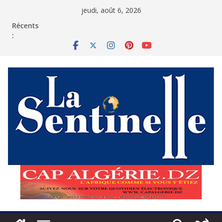
Passer
jeudi, août 6, 2026
au
contenu
Récents
: