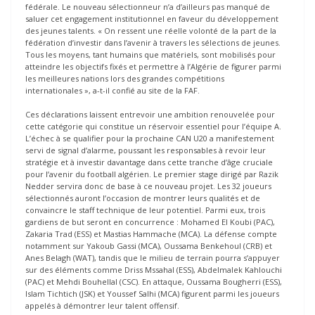
fédérale. Le nouveau sélectionneur n’a d’ailleurs pas manqué de
saluer cet engagement institutionnel en faveur du développement
des jeunes talents. « On ressent une réelle volonté de la part de la
fédération d’investir dans l’avenir à travers les sélections de jeunes.
Tous les moyens, tant humains que matériels, sont mobilisés pour
atteindre les objectifs fixés et permettre à l’Algérie de figurer parmi
les meilleures nations lors des grandes compétitions
internationales », a-t-il confié au site de la FAF.
Ces déclarations laissent entrevoir une ambition renouvelée pour
cette catégorie qui constitue un réservoir essentiel pour l’équipe A.
L’échec à se qualifier pour la prochaine CAN U20 a manifestement
servi de signal d’alarme, poussant les responsables à revoir leur
stratégie et à investir davantage dans cette tranche d’âge cruciale
pour l’avenir du football algérien. Le premier stage dirigé par Razik
Nedder servira donc de base à ce nouveau projet. Les 32 joueurs
sélectionnés auront l’occasion de montrer leurs qualités et de
convaincre le staff technique de leur potentiel. Parmi eux, trois
gardiens de but seront en concurrence : Mohamed El Koubi (PAC),
Zakaria Trad (ESS) et Mastias Hammache (MCA). La défense compte
notamment sur Yakoub Gassi (MCA), Oussama Benkehoul (CRB) et
Anes Belagh (WAT), tandis que le milieu de terrain pourra s’appuyer
sur des éléments comme Driss Mssahal (ESS), Abdelmalek Kahlouchi
(PAC) et Mehdi Bouhellal (CSC). En attaque, Oussama Bougherri (ESS),
Islam Tichtich (JSK) et Youssef Salhi (MCA) figurent parmi les joueurs
appelés à démontrer leur talent offensif.