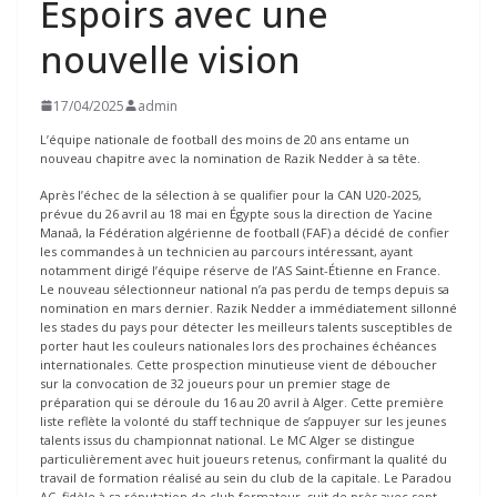
Espoirs avec une
nouvelle vision
17/04/2025
admin
L’équipe nationale de football des moins de 20 ans entame un
nouveau chapitre avec la nomination de Razik Nedder à sa tête.
Après l’échec de la sélection à se qualifier pour la CAN U20-2025,
prévue du 26 avril au 18 mai en Égypte sous la direction de Yacine
Manaâ, la Fédération algérienne de football (FAF) a décidé de confier
les commandes à un technicien au parcours intéressant, ayant
notamment dirigé l’équipe réserve de l’AS Saint-Étienne en France.
Le nouveau sélectionneur national n’a pas perdu de temps depuis sa
nomination en mars dernier. Razik Nedder a immédiatement sillonné
les stades du pays pour détecter les meilleurs talents susceptibles de
porter haut les couleurs nationales lors des prochaines échéances
internationales. Cette prospection minutieuse vient de déboucher
sur la convocation de 32 joueurs pour un premier stage de
préparation qui se déroule du 16 au 20 avril à Alger. Cette première
liste reflète la volonté du staff technique de s’appuyer sur les jeunes
talents issus du championnat national. Le MC Alger se distingue
particulièrement avec huit joueurs retenus, confirmant la qualité du
travail de formation réalisé au sein du club de la capitale. Le Paradou
AC, fidèle à sa réputation de club formateur, suit de près avec sept