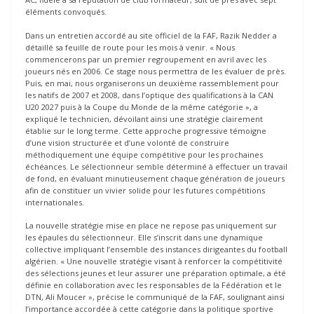
éléments convoqués.
Dans un entretien accordé au site officiel de la FAF, Razik Nedder a
détaillé sa feuille de route pour les mois à venir. « Nous
commencerons par un premier regroupement en avril avec les
joueurs nés en 2006. Ce stage nous permettra de les évaluer de près.
Puis, en mai, nous organiserons un deuxième rassemblement pour
les natifs de 2007 et 2008, dans l’optique des qualifications à la CAN
U20 2027 puis à la Coupe du Monde de la même catégorie », a
expliqué le technicien, dévoilant ainsi une stratégie clairement
établie sur le long terme. Cette approche progressive témoigne
d’une vision structurée et d’une volonté de construire
méthodiquement une équipe compétitive pour les prochaines
échéances. Le sélectionneur semble déterminé à effectuer un travail
de fond, en évaluant minutieusement chaque génération de joueurs
afin de constituer un vivier solide pour les futures compétitions
internationales.
La nouvelle stratégie mise en place ne repose pas uniquement sur
les épaules du sélectionneur. Elle s’inscrit dans une dynamique
collective impliquant l’ensemble des instances dirigeantes du football
algérien. « Une nouvelle stratégie visant à renforcer la compétitivité
des sélections jeunes et leur assurer une préparation optimale, a été
définie en collaboration avec les responsables de la Fédération et le
DTN, Ali Moucer », précise le communiqué de la FAF, soulignant ainsi
l’importance accordée à cette catégorie dans la politique sportive