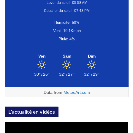
Lever du soleil: 05:58 AM
Coucher du soleil: 07:48 PM
Humidité: 60%
Vent: 19.1Kmph
Pluie: 4%
Ven
Sam
Dim
30°
/
26°
32°
/
27°
32°
/
29°
Data from
MeteoArt.com
L’actualité en vidéos