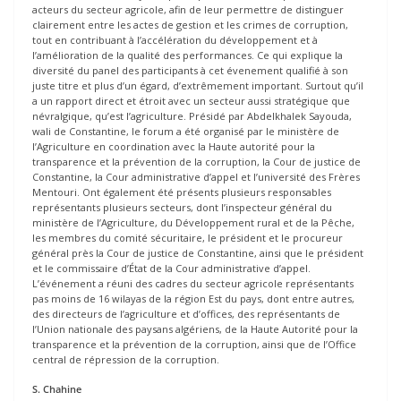
acteurs du secteur agricole, afin de leur permettre de distinguer
clairement entre les actes de gestion et les crimes de corruption,
tout en contribuant à l’accélération du développement et à
l’amélioration de la qualité des performances. Ce qui explique la
diversité du panel des participants à cet évenement qualifié à son
juste titre et plus d’un égard, d’extrêmement important. Surtout qu’il
a un rapport direct et étroit avec un secteur aussi stratégique que
névralgique, qu’est l’agriculture. Présidé par Abdelkhalek Sayouda,
wali de Constantine, le forum a été organisé par le ministère de
l’Agriculture en coordination avec la Haute autorité pour la
transparence et la prévention de la corruption, la Cour de justice de
Constantine, la Cour administrative d’appel et l’université des Frères
Mentouri. Ont également été présents plusieurs responsables
représentants plusieurs secteurs, dont l’inspecteur général du
ministère de l’Agriculture, du Développement rural et de la Pêche,
les membres du comité sécuritaire, le président et le procureur
général près la Cour de justice de Constantine, ainsi que le président
et le commissaire d’État de la Cour administrative d’appel.
L’événement a réuni des cadres du secteur agricole représentants
pas moins de 16 wilayas de la région Est du pays, dont entre autres,
des directeurs de l’agriculture et d’offices, des représentants de
l’Union nationale des paysans algériens, de la Haute Autorité pour la
transparence et la prévention de la corruption, ainsi que de l’Office
central de répression de la corruption.
S
. Chahine