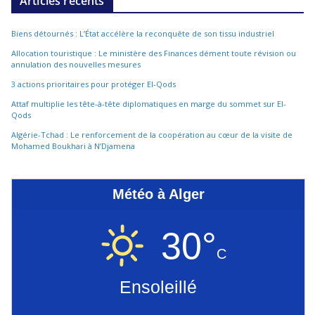
Articles récents
Biens détournés : L’État accélère la reconquête de son tissu industriel
Allocation touristique : Le ministère des Finances dément toute révision ou
annulation des nouvelles mesures
3 actions prioritaires pour protéger El-Qods
Attaf multiplie les tête-à-tête diplomatiques en marge du sommet sur El-
Qods
Algérie-Tchad : Le renforcement de la coopération au cœur de la visite de
Mohamed Boukhari à N’Djamena
Météo à Alger
30°
C
Ensoleillé