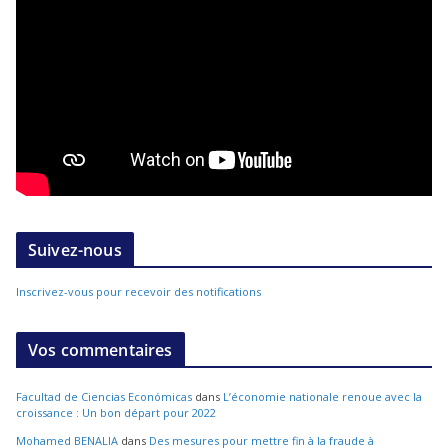
Suivez-nous
Inscrivez-vous pour recevoir des notifications
Vos commentaires
Facultad de Ciencias Económicas
dans
L’économie nationale renoue avec la
croissance : Un bon départ pour 2022
Mohamed BENALIA
dans
Des mesures pour mettre fin à la fraude à