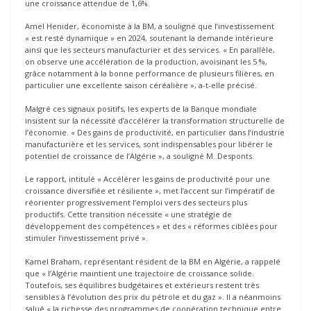
une croissance attendue de 1,6%.
Amel Henider, économiste à la BM, a souligné que l’investissement
« est resté dynamique » en 2024, soutenant la demande intérieure
ainsi que les secteurs manufacturier et des services. « En parallèle,
on observe une accélération de la production, avoisinant les 5 %,
grâce notamment à la bonne performance de plusieurs filières, en
particulier une excellente saison céréalière », a-t-elle précisé.
Malgré ces signaux positifs, les experts de la Banque mondiale
insistent sur la nécessité d’accélérer la transformation structurelle de
l’économie. « Des gains de productivité, en particulier dans l’industrie
manufacturière et les services, sont indispensables pour libérer le
potentiel de croissance de l’Algérie », a souligné M. Desponts.
Le rapport, intitulé « Accélérer les gains de productivité pour une
croissance diversifiée et résiliente », met l’accent sur l’impératif de
réorienter progressivement l’emploi vers des secteurs plus
productifs. Cette transition nécessite « une stratégie de
développement des compétences » et des « réformes ciblées pour
stimuler l’investissement privé ».
Kamel Braham, représentant résident de la BM en Algérie, a rappelé
que « l’Algérie maintient une trajectoire de croissance solide.
Toutefois, ses équilibres budgétaires et extérieurs restent très
sensibles à l’évolution des prix du pétrole et du gaz ». Il a néanmoins
salué « la richesse des programmes de coopération technique entre