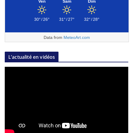
Ven
Sam
Dim
30°
/
26°
31°
/
27°
32°
/
28°
Data from
MeteoArt.com
L’actualité en vidéos