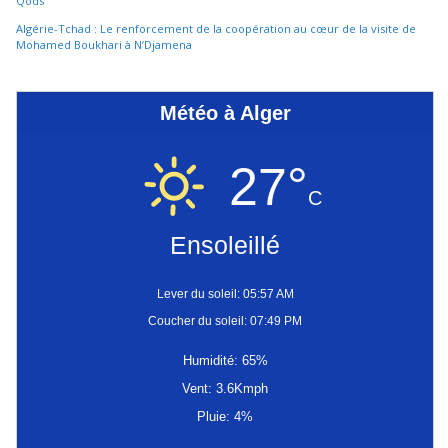
Qods
Algérie-Tchad : Le renforcement de la coopération au cœur de la visite de
Mohamed Boukhari à N’Djamena
Météo à Alger
27°
C
Ensoleillé
Lever du soleil: 05:57 AM
Coucher du soleil: 07:49 PM
Humidité: 65%
Vent: 3.6Kmph
Pluie: 4%