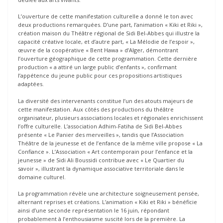
L’ouverture de cette manifestation culturelle a donné le ton avec
deux productions remarquées. D’une part, l’animation « Kiki et Riki »,
création maison du Théâtre régional de Sidi Bel-Abbes qui illustre la
capacité créative locale, et d’autre part, « La Mélodie de l’espoir »,
œuvre de la coopérative « Bent Hawa » d’Alger, démontrant
l’ouverture géographique de cette programmation. Cette dernière
production « a attiré un large public d’enfants », confirmant
l’appétence du jeune public pour ces propositions artistiques
adaptées.
La diversité des intervenants constitue l’un des atouts majeurs de
cette manifestation. Aux côtés des productions du théâtre
organisateur, plusieurs associations locales et régionales enrichissent
l’offre culturelle. L’association Adhim-Fatiha de Sidi Bel-Abbes
présente « Le Panier des merveilles », tandis que l’Association
Théâtre de la jeunesse et de l’enfance de la même ville propose « La
Confiance ». L’Association « Art contemporain pour l’enfance et la
jeunesse » de Sidi Ali Boussidi contribue avec « Le Quartier du
savoir », illustrant la dynamique associative territoriale dans le
domaine culturel.
La programmation révèle une architecture soigneusement pensée,
alternant reprises et créations. L’animation « Kiki et Riki » bénéficie
ainsi d’une seconde représentation le 16 juin, répondant
probablement à l’enthousiasme suscité lors de la première. La