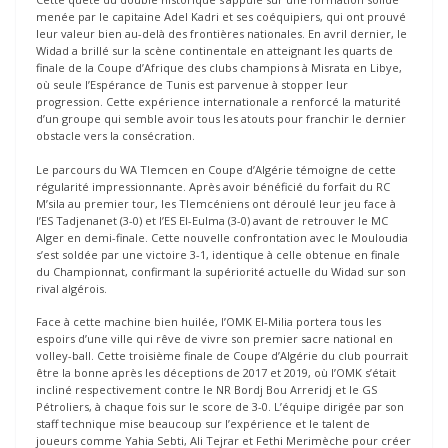
menée par le capitaine Adel Kadri et ses coéquipiers, qui ont prouvé
leur valeur bien au-delà des frontières nationales. En avril dernier, le
Widad a brillé sur la scène continentale en atteignant les quarts de
finale de la Coupe d’Afrique des clubs champions à Misrata en Libye,
où seule l’Espérance de Tunis est parvenue à stopper leur
progression. Cette expérience internationale a renforcé la maturité
d’un groupe qui semble avoir tous les atouts pour franchir le dernier
obstacle vers la consécration.
Le parcours du WA Tlemcen en Coupe d’Algérie témoigne de cette
régularité impressionnante. Après avoir bénéficié du forfait du RC
M’sila au premier tour, les Tlemcéniens ont déroulé leur jeu face à
l’ES Tadjenanet (3-0) et l’ES El-Eulma (3-0) avant de retrouver le MC
Alger en demi-finale. Cette nouvelle confrontation avec le Mouloudia
s’est soldée par une victoire 3-1, identique à celle obtenue en finale
du Championnat, confirmant la supériorité actuelle du Widad sur son
rival algérois.
Face à cette machine bien huilée, l’OMK El-Milia portera tous les
espoirs d’une ville qui rêve de vivre son premier sacre national en
volley-ball. Cette troisième finale de Coupe d’Algérie du club pourrait
être la bonne après les déceptions de 2017 et 2019, où l’OMK s’était
incliné respectivement contre le NR Bordj Bou Arreridj et le GS
Pétroliers, à chaque fois sur le score de 3-0. L’équipe dirigée par son
staff technique mise beaucoup sur l’expérience et le talent de
joueurs comme Yahia Sebti, Ali Tejrar et Fethi Merimèche pour créer