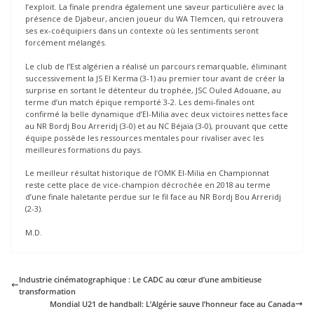
l’exploit. La finale prendra également une saveur particulière avec la
présence de Djabeur, ancien joueur du WA Tlemcen, qui retrouvera
ses ex-coéquipiers dans un contexte où les sentiments seront
forcément mélangés.
Le club de l’Est algérien a réalisé un parcours remarquable, éliminant
successivement la JS El Kerma (3-1) au premier tour avant de créer la
surprise en sortant le détenteur du trophée, JSC Ouled Adouane, au
terme d’un match épique remporté 3-2. Les demi-finales ont
confirmé la belle dynamique d’El-Milia avec deux victoires nettes face
au NR Bordj Bou Arreridj (3-0) et au NC Béjaïa (3-0), prouvant que cette
équipe possède les ressources mentales pour rivaliser avec les
meilleures formations du pays.
Le meilleur résultat historique de l’OMK El-Milia en Championnat
reste cette place de vice-champion décrochée en 2018 au terme
d’une finale haletante perdue sur le fil face au NR Bordj Bou Arreridj
(2-3).
M.D.
Industrie cinématographique : Le CADC au cœur d’une ambitieuse
transformation
Mondial U21 de handball: L’Algérie sauve l’honneur face au Canada