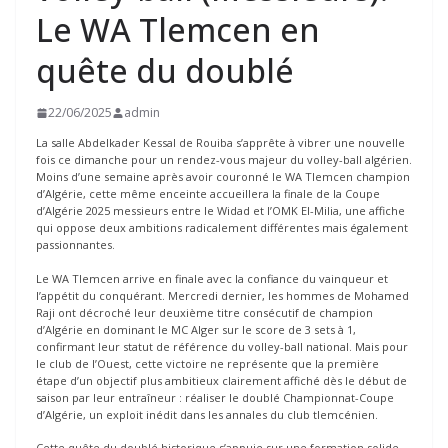
Le WA Tlemcen en
quête du doublé
22/06/2025
admin
La salle Abdelkader Kessal de Rouiba s’apprête à vibrer une nouvelle
fois ce dimanche pour un rendez-vous majeur du volley-ball algérien.
Moins d’une semaine après avoir couronné le WA Tlemcen champion
d’Algérie, cette même enceinte accueillera la finale de la Coupe
d’Algérie 2025 messieurs entre le Widad et l’OMK El-Milia, une affiche
qui oppose deux ambitions radicalement différentes mais également
passionnantes.
Le WA Tlemcen arrive en finale avec la confiance du vainqueur et
l’appétit du conquérant. Mercredi dernier, les hommes de Mohamed
Raji ont décroché leur deuxième titre consécutif de champion
d’Algérie en dominant le MC Alger sur le score de 3 sets à 1,
confirmant leur statut de référence du volley-ball national. Mais pour
le club de l’Ouest, cette victoire ne représente que la première
étape d’un objectif plus ambitieux clairement affiché dès le début de
saison par leur entraîneur : réaliser le doublé Championnat-Coupe
d’Algérie, un exploit inédit dans les annales du club tlemcénien.
Cette quête du doublé historique s’appuie sur une formation solide