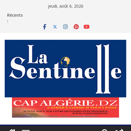
Passer
jeudi, août 6, 2026
au
contenu
Récents
: