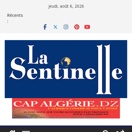
Passer
jeudi, août 6, 2026
au
contenu
Récents
: