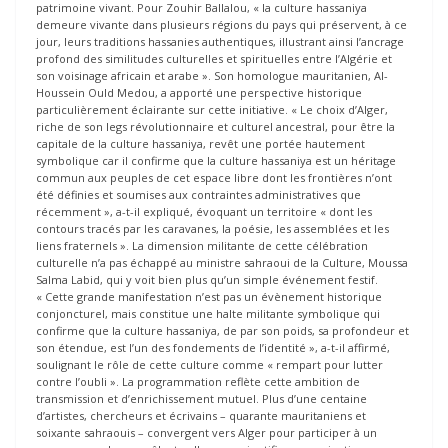
patrimoine vivant. Pour Zouhir Ballalou, « la culture hassaniya
demeure vivante dans plusieurs régions du pays qui préservent, à ce
jour, leurs traditions hassanies authentiques, illustrant ainsi l’ancrage
profond des similitudes culturelles et spirituelles entre l’Algérie et
son voisinage africain et arabe ». Son homologue mauritanien, Al-
Houssein Ould Medou, a apporté une perspective historique
particulièrement éclairante sur cette initiative. « Le choix d’Alger,
riche de son legs révolutionnaire et culturel ancestral, pour être la
capitale de la culture hassaniya, revêt une portée hautement
symbolique car il confirme que la culture hassaniya est un héritage
commun aux peuples de cet espace libre dont les frontières n’ont
été définies et soumises aux contraintes administratives que
récemment », a-t-il expliqué, évoquant un territoire « dont les
contours tracés par les caravanes, la poésie, les assemblées et les
liens fraternels ». La dimension militante de cette célébration
culturelle n’a pas échappé au ministre sahraoui de la Culture, Moussa
Salma Labid, qui y voit bien plus qu’un simple événement festif.
« Cette grande manifestation n’est pas un évènement historique
conjoncturel, mais constitue une halte militante symbolique qui
confirme que la culture hassaniya, de par son poids, sa profondeur et
son étendue, est l’un des fondements de l’identité », a-t-il affirmé,
soulignant le rôle de cette culture comme « rempart pour lutter
contre l’oubli ». La programmation reflète cette ambition de
transmission et d’enrichissement mutuel. Plus d’une centaine
d’artistes, chercheurs et écrivains – quarante mauritaniens et
soixante sahraouis – convergent vers Alger pour participer à un