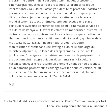
programme dense mêlant colloques scientifiques, projections
cinématographiques et soirées artistiques. Le premier colloque
international « La Culture Hassaniya : identité et profondeur africaine
partagée » réunira dimanche des chercheurs des trois pays pour
débattre des enjeux contemporains de cette culture face à la
mondialisation. L’aspect cinématographique occupe une place
particulière avec une conférence dédiée au « cinéma au service de
la culture hassaniya », illustrant la volonté de moderniser les vecteurs
de transmission de ce patrimoine. Les soirées artistiques mettront à
l’honneur les instruments traditionnels tidinit et ardin, symboles de la
musicalité hassaniya, au Théâtre national algérien. Cette
manifestation s’inscrit dans une stratégie culturelle plus large du
ministère algérien, qui a lancé des projets ambitieux incluant la
publication d’ouvrages sur le patrimoine hassani et la préparation de
productions cinématographiques documentaires. « La culture
hassaniya en Algérie représente un élément vivant de notre identité
et un domaine prometteur d’échange avec les peuples voisins, ce qui
nous incite à réfléchir aux moyens de développer une diplomatie
culturelle dynamique », a conclu Zouhir Ballalou.
M.S.
« La Nuit des Musées » officiellement lancée: Ouvrir l’accès au savoir par l’art
Le couscous algérien à l’honneur à Lisbonne