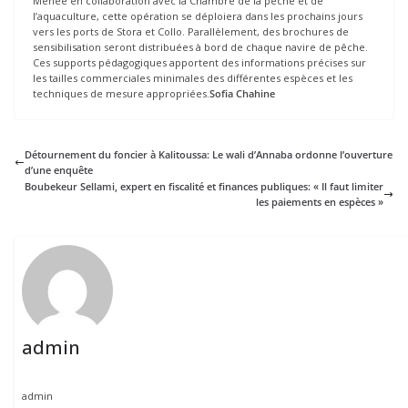
Menée en collaboration avec la Chambre de la pêche et de
l’aquaculture, cette opération se déploiera dans les prochains jours
vers les ports de Stora et Collo. Parallèlement, des brochures de
sensibilisation seront distribuées à bord de chaque navire de pêche.
Ces supports pédagogiques apportent des informations précises sur
les tailles commerciales minimales des différentes espèces et les
techniques de mesure appropriées.
Sofia Chahine
Détournement du foncier à Kalitoussa: Le wali d’Annaba ordonne l’ouverture
d’une enquête
Boubekeur Sellami, expert en fiscalité et finances publiques: « Il faut limiter
les paiements en espèces »
admin
admin