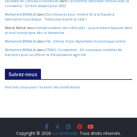
Facultad de Ciencias Económicas
dans
L’économie nationale renoue avec la
croissance : Un bon départ pour 2022
Mohamed BENALIA
dans
Des mesures pour mettre fin à la fraude à
l’allocation touristique : Tebboune écarte le cash !
Mahdi Mahdi
dans
Immatriculation des véhicules : La procédure bascule dans
le tout-numérique dès ce dimanche
Mohamed BENALIA
dans
FIA : Vitrine d’une diplomatie économique active
Mohamed BENALIA
dans
ETRAG Constantine : De nouveaux modèles de
tracteurs pour accélérer la mécanisation agricole
Suivez-nous
Inscrivez-vous pour recevoir des notifications
Copyright © 2026
La Sentinelle
. Tous droits réservés.