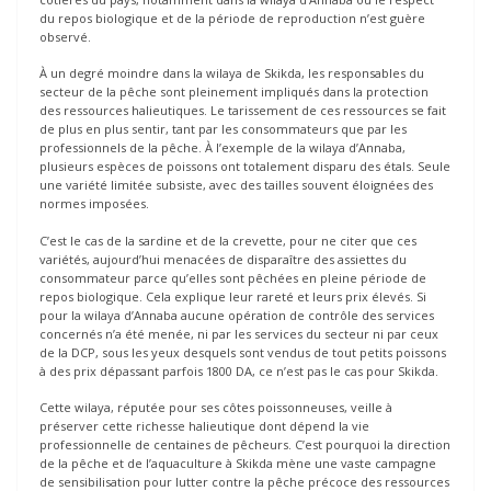
du repos biologique et de la période de reproduction n’est guère
observé.
À un degré moindre dans la wilaya de Skikda, les responsables du
secteur de la pêche sont pleinement impliqués dans la protection
des ressources halieutiques. Le tarissement de ces ressources se fait
de plus en plus sentir, tant par les consommateurs que par les
professionnels de la pêche. À l’exemple de la wilaya d’Annaba,
plusieurs espèces de poissons ont totalement disparu des étals. Seule
une variété limitée subsiste, avec des tailles souvent éloignées des
normes imposées.
C’est le cas de la sardine et de la crevette, pour ne citer que ces
variétés, aujourd’hui menacées de disparaître des assiettes du
consommateur parce qu’elles sont pêchées en pleine période de
repos biologique. Cela explique leur rareté et leurs prix élevés. Si
pour la wilaya d’Annaba aucune opération de contrôle des services
concernés n’a été menée, ni par les services du secteur ni par ceux
de la DCP, sous les yeux desquels sont vendus de tout petits poissons
à des prix dépassant parfois 1800 DA, ce n’est pas le cas pour Skikda.
Cette wilaya, réputée pour ses côtes poissonneuses, veille à
préserver cette richesse halieutique dont dépend la vie
professionnelle de centaines de pêcheurs. C’est pourquoi la direction
de la pêche et de l’aquaculture à Skikda mène une vaste campagne
de sensibilisation pour lutter contre la pêche précoce des ressources