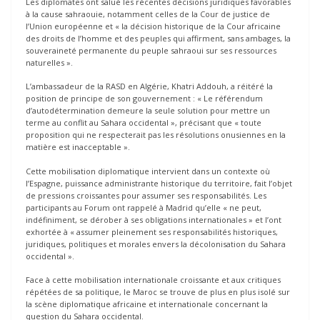
Les diplomates ont salué les récentes décisions juridiques favorables
à la cause sahraouie, notamment celles de la Cour de justice de
l’Union européenne et « la décision historique de la Cour africaine
des droits de l’homme et des peuples qui affirment, sans ambages, la
souveraineté permanente du peuple sahraoui sur ses ressources
naturelles ».
L’ambassadeur de la RASD en Algérie, Khatri Addouh, a réitéré la
position de principe de son gouvernement : « Le référendum
d’autodétermination demeure la seule solution pour mettre un
terme au conflit au Sahara occidental », précisant que « toute
proposition qui ne respecterait pas les résolutions onusiennes en la
matière est inacceptable ».
Cette mobilisation diplomatique intervient dans un contexte où
l’Espagne, puissance administrante historique du territoire, fait l’objet
de pressions croissantes pour assumer ses responsabilités. Les
participants au Forum ont rappelé à Madrid qu’elle « ne peut,
indéfiniment, se dérober à ses obligations internationales » et l’ont
exhortée à « assumer pleinement ses responsabilités historiques,
juridiques, politiques et morales envers la décolonisation du Sahara
occidental ».
Face à cette mobilisation internationale croissante et aux critiques
répétées de sa politique, le Maroc se trouve de plus en plus isolé sur
la scène diplomatique africaine et internationale concernant la
question du Sahara occidental.