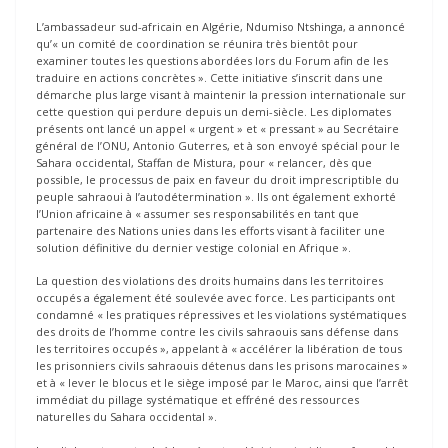
L’ambassadeur sud-africain en Algérie, Ndumiso Ntshinga, a annoncé
qu’« un comité de coordination se réunira très bientôt pour
examiner toutes les questions abordées lors du Forum afin de les
traduire en actions concrètes ». Cette initiative s’inscrit dans une
démarche plus large visant à maintenir la pression internationale sur
cette question qui perdure depuis un demi-siècle. Les diplomates
présents ont lancé un appel « urgent » et « pressant » au Secrétaire
général de l’ONU, Antonio Guterres, et à son envoyé spécial pour le
Sahara occidental, Staffan de Mistura, pour « relancer, dès que
possible, le processus de paix en faveur du droit imprescriptible du
peuple sahraoui à l’autodétermination ». Ils ont également exhorté
l’Union africaine à « assumer ses responsabilités en tant que
partenaire des Nations unies dans les efforts visant à faciliter une
solution définitive du dernier vestige colonial en Afrique ».
La question des violations des droits humains dans les territoires
occupés a également été soulevée avec force. Les participants ont
condamné « les pratiques répressives et les violations systématiques
des droits de l’homme contre les civils sahraouis sans défense dans
les territoires occupés », appelant à « accélérer la libération de tous
les prisonniers civils sahraouis détenus dans les prisons marocaines »
et à « lever le blocus et le siège imposé par le Maroc, ainsi que l’arrêt
immédiat du pillage systématique et effréné des ressources
naturelles du Sahara occidental ».