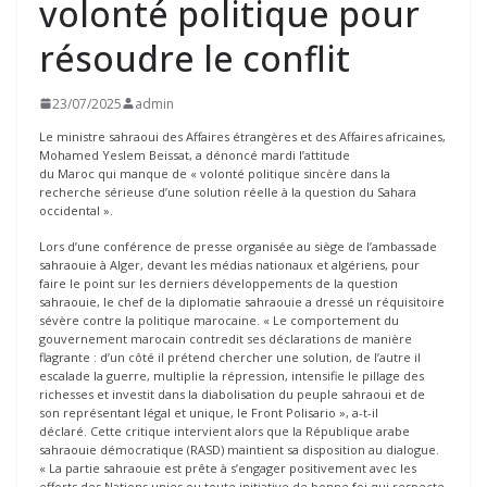
volonté politique pour
résoudre le conflit
23/07/2025
admin
Le ministre sahraoui des Affaires étrangères et des Affaires africaines,
Mohamed Yeslem Beissat, a dénoncé mardi l’attitude
du Maroc qui manque de « volonté politique sincère dans la
recherche sérieuse d’une solution réelle à la question du Sahara
occidental ».
Lors d’une conférence de presse organisée au siège de l’ambassade
sahraouie à Alger, devant les médias nationaux et algériens, pour
faire le point sur les derniers développements de la question
sahraouie, le chef de la diplomatie sahraouie a dressé un réquisitoire
sévère contre la politique marocaine. « Le comportement du
gouvernement marocain contredit ses déclarations de manière
flagrante : d’un côté il prétend chercher une solution, de l’autre il
escalade la guerre, multiplie la répression, intensifie le pillage des
richesses et investit dans la diabolisation du peuple sahraoui et de
son représentant légal et unique, le Front Polisario », a-t-il
déclaré. Cette critique intervient alors que la République arabe
sahraouie démocratique (RASD) maintient sa disposition au dialogue.
« La partie sahraouie est prête à s’engager positivement avec les
efforts des Nations unies ou toute initiative de bonne foi qui respecte