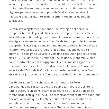
la nature juridique du conflit », a précisé Mohamed Yeslem Beissat,
tout en réaffirmant que son gouvernement « continuera sa lutte
légitime par tous les moyens pour défendre sa souveraineté
nationale et les droits internationalement reconnus du peuple
sahraoui ».
Le ministre a également dénoncé une stratégie délibérée de
temporisation de la part du Maroc. « Ce comportement révèle les
véritables intentions du gouvernement marocain dans le choix d’une
stratégie de stagnation et la recherche de temps pour légitimer son
occupation illégale que condamnent les coutumes et les lois et que
rejettent toutes les cours régionales et internationales », a-t-il
affirmé. Il a souligné que la voie vers une résolution pacifique reste
claire : « Si le Maroc veut vraiment une solution, le chemin le plus
court est d’appliquer ses engagements et promesses signées et
documentées qui sont incluses dans les résolutions du Conseil de
sécurité de l’ONU, de la Cour internationale de justice, de la Cour
africaine de justice et de la Cour de justice de l’Union européenne ».
Ces déclarations font écho aux conclusions du 6e Forum
diplomatique de solidarité avec le peuple sahraoui qui s’est tenu
lundi à Alger, réunissant les ambassadeurs de 21 pays au siège de
l’ambassade d’Afrique du Sud. Les participants ont réaffirmé dans leur
déclaration finale que « le référendum est la seule solution qui
garantit le droit du peuple sahraoui à l’autodétermination,
conformément aux principes et à la Charte des Nations unies ».