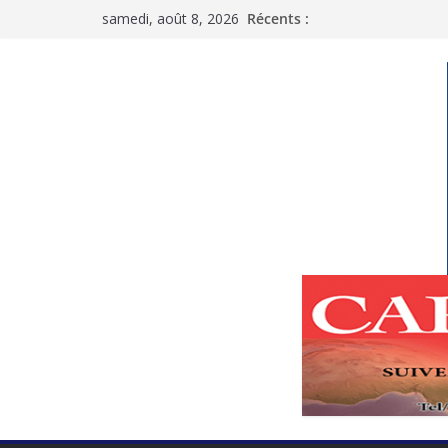
Passer
samedi, août 8, 2026
Récents :
au
contenu