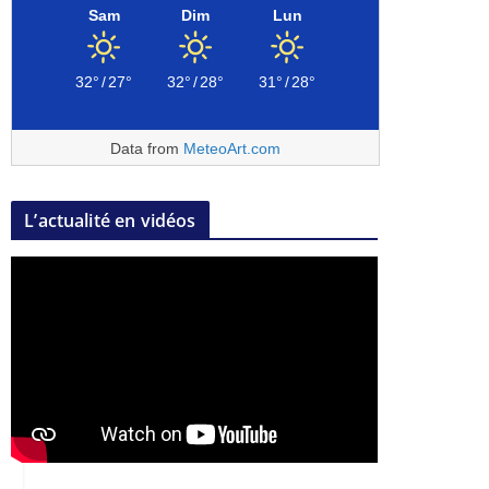
Sam
Dim
Lun
32°
/
27°
32°
/
28°
31°
/
28°
Data from
MeteoArt.com
L’actualité en vidéos