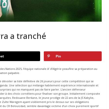
ra a tranché
et
Pin
s Nations 2025, l’équipe nationale A’ d’Algérie peaufine sa préparation au
nation palpable.
 dévoiler sa liste définitive de 26 joueurs pour cette compétition qui se
Ouganda. Une sélection qui mélange habilement expérience internationale et
urprises qui ne manquent pas de faire parler. L’ancien défenseur
céder à des choix cornéliens pour finaliser son groupe. Initialement composée
marquées. Redouane Berkane, le jeune prodige de 22 ans de la JS Kabylie,
e Zulte Waregem ayant visiblement pris le dessus sur ses obligations
it du CR Belouizdad, semble davantage victime d’un choix purement sportif