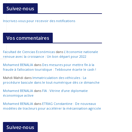
Suivez-nous
Inscrivez-vous pour recevoir des notifications
Vos commentaires
Facultad de Ciencias Económicas
dans
L’économie nationale
renoue avec la croissance : Un bon départ pour 2022
Mohamed BENALIA
dans
Des mesures pour mettre fin à la
fraude à l’allocation touristique : Tebboune écarte le cash !
Mahdi Mahdi
dans
Immatriculation des véhicules : La
procédure bascule dans le tout-numérique dès ce dimanche
Mohamed BENALIA
dans
FIA : Vitrine d’une diplomatie
économique active
Mohamed BENALIA
dans
ETRAG Constantine : De nouveaux
modèles de tracteurs pour accélérer la mécanisation agricole
Suivez-nous