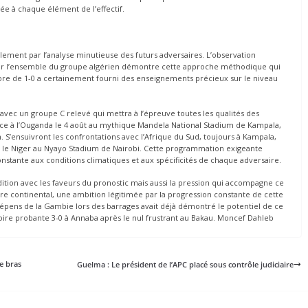
ée à chaque élément de l’effectif.
lement par l’analyse minutieuse des futurs adversaires. L’observation
 par l’ensemble du groupe algérien démontre cette approche méthodique qui
score de 1-0 a certainement fourni des enseignements précieux sur le niveau
avec un groupe C relevé qui mettra à l’épreuve toutes les qualités des
ce à l’Ouganda le 4 août au mythique Mandela National Stadium de Kampala,
S’ensuivront les confrontations avec l’Afrique du Sud, toujours à Kampala,
re le Niger au Nyayo Stadium de Nairobi. Cette programmation exigeante
constante aux conditions climatiques et aux spécificités de chaque adversaire.
dition avec les faveurs du pronostic mais aussi la pression qui accompagne ce
itre continental, une ambition légitimée par la progression constante de cette
dépens de la Gambie lors des barrages avait déjà démontré le potentiel de ce
re probante 3-0 à Annaba après le nul frustrant au Bakau. Moncef Dahleb
de bras
Guelma : Le président de l’APC placé sous contrôle judiciaire