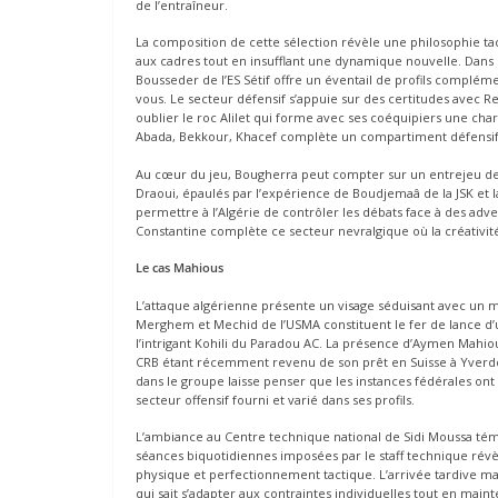
de l’entraîneur.
La composition de cette sélection révèle une philosophie tac
aux cadres tout en insufflant une dynamique nouvelle. Dans l
Bousseder de l’ES Sétif offre un éventail de profils complé
vous. Le secteur défensif s’appuie sur des certitudes avec R
oublier le roc Alilet qui forme avec ses coéquipiers une cha
Abada, Bekkour, Khacef complète un compartiment défensif s
Au cœur du jeu, Bougherra peut compter sur un entrejeu de 
Draoui, épaulés par l’expérience de Boudjemaâ de la JSK et 
permettre à l’Algérie de contrôler les débats face à des adve
Constantine complète ce secteur nevralgique où la créativité
Le cas Mahious
L’attaque algérienne présente un visage séduisant avec un m
Merghem et Mechid de l’USMA constituent le fer de lance d’
l’intrigant Kohili du Paradou AC. La présence d’Aymen Mahio
CRB étant récemment revenu de son prêt en Suisse à Yverdon
dans le groupe laisse penser que les instances fédérales on
secteur offensif fourni et varié dans ses profils.
L’ambiance au Centre technique national de Sidi Moussa tém
séances biquotidiennes imposées par le staff technique révè
physique et perfectionnement tactique. L’arrivée tardive m
qui sait s’adapter aux contraintes individuelles tout en main