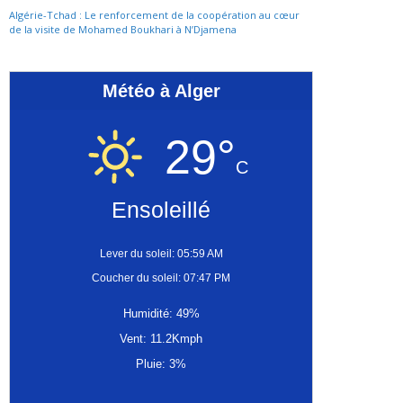
Algérie-Tchad : Le renforcement de la coopération au cœur
de la visite de Mohamed Boukhari à N’Djamena
Météo à Alger
29°
C
Ensoleillé
Lever du soleil: 05:59 AM
Coucher du soleil: 07:47 PM
Humidité: 49%
Vent: 11.2Kmph
Pluie: 3%