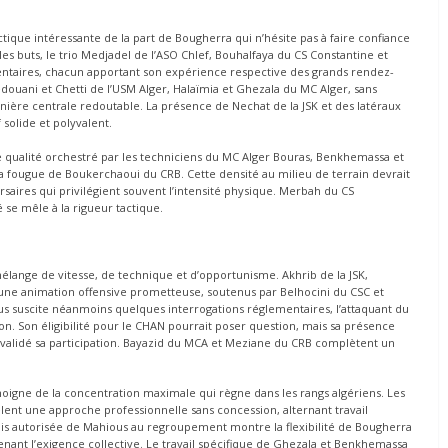
tique intéressante de la part de Bougherra qui n’hésite pas à faire confiance
es buts, le trio Medjadel de l’ASO Chlef, Bouhalfaya du CS Constantine et
mentaires, chacun apportant son expérience respective des grands rendez-
edouani et Chetti de l’USM Alger, Halaïmia et Ghezala du MC Alger, sans
rnière centrale redoutable. La présence de Nechat de la JSK et des latéraux
olide et polyvalent.
qualité orchestré par les techniciens du MC Alger Bouras, Benkhemassa et
la fougue de Boukerchaoui du CRB. Cette densité au milieu de terrain devrait
rsaires qui privilégient souvent l’intensité physique. Merbah du CS
 se mêle à la rigueur tactique.
élange de vitesse, de technique et d’opportunisme. Akhrib de la JSK,
une animation offensive prometteuse, soutenus par Belhocini du CSC et
us suscite néanmoins quelques interrogations réglementaires, l’attaquant du
. Son éligibilité pour le CHAN pourrait poser question, mais sa présence
t validé sa participation. Bayazid du MCA et Meziane du CRB complètent un
oigne de la concentration maximale qui règne dans les rangs algériens. Les
lent une approche professionnelle sans concession, alternant travail
ais autorisée de Mahious au regroupement montre la flexibilité de Bougherra
tenant l’exigence collective. Le travail spécifique de Ghezala et Benkhemassa