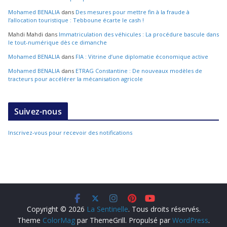
Mohamed BENALIA
dans
Des mesures pour mettre fin à la fraude à
l’allocation touristique : Tebboune écarte le cash !
Mahdi Mahdi
dans
Immatriculation des véhicules : La procédure bascule dans
le tout-numérique dès ce dimanche
Mohamed BENALIA
dans
FIA : Vitrine d’une diplomatie économique active
Mohamed BENALIA
dans
ETRAG Constantine : De nouveaux modèles de
tracteurs pour accélérer la mécanisation agricole
Suivez-nous
Inscrivez-vous pour recevoir des notifications
Copyright © 2026
La Sentinelle
. Tous droits réservés.
Theme
ColorMag
par ThemeGrill. Propulsé par
WordPress
.