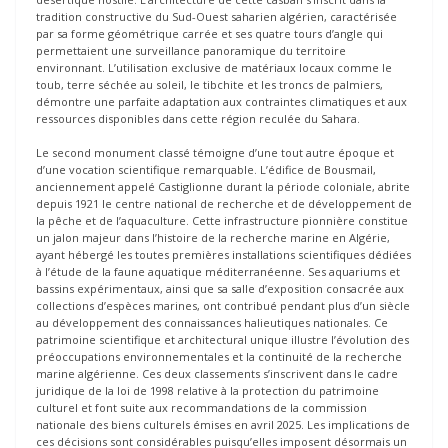
tradition constructive du Sud-Ouest saharien algérien, caractérisée
par sa forme géométrique carrée et ses quatre tours d’angle qui
permettaient une surveillance panoramique du territoire
environnant. L’utilisation exclusive de matériaux locaux comme le
toub, terre séchée au soleil, le tibchite et les troncs de palmiers,
démontre une parfaite adaptation aux contraintes climatiques et aux
ressources disponibles dans cette région reculée du Sahara.
Le second monument classé témoigne d’une tout autre époque et
d’une vocation scientifique remarquable. L’édifice de Bousmail,
anciennement appelé Castiglionne durant la période coloniale, abrite
depuis 1921 le centre national de recherche et de développement de
la pêche et de l’aquaculture. Cette infrastructure pionnière constitue
un jalon majeur dans l’histoire de la recherche marine en Algérie,
ayant hébergé les toutes premières installations scientifiques dédiées
à l’étude de la faune aquatique méditerranéenne. Ses aquariums et
bassins expérimentaux, ainsi que sa salle d’exposition consacrée aux
collections d’espèces marines, ont contribué pendant plus d’un siècle
au développement des connaissances halieutiques nationales. Ce
patrimoine scientifique et architectural unique illustre l’évolution des
préoccupations environnementales et la continuité de la recherche
marine algérienne. Ces deux classements s’inscrivent dans le cadre
juridique de la loi de 1998 relative à la protection du patrimoine
culturel et font suite aux recommandations de la commission
nationale des biens culturels émises en avril 2025. Les implications de
ces décisions sont considérables puisqu’elles imposent désormais un