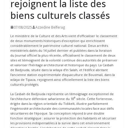
rejoignent la liste des
biens culturels classés
07/08/2025
Azzedine Belferag
Le ministère de la Culture et des Arts vient d’officialiser le classement
de deux monuments historiques d’exception qui enrichissent
considérablement le patrimoine culturel national. Deux arrêtés
ministériels datés du 14 juillet dernier et publiées dans la livraison
du Journal officiel la plus récente, officialisent le classement de deux
sites et témoignent de la volonté continue des autorités de préserver
et valoriser l’héritage architectural et historique du pays. La Casbah
de Badjouda, située dans la wilaya d’In Salah, et l’édifice abritant
l’ancienne station expérimentale d’aquaculture de Bousmail, dans la
wilaya de Tipaza, rejoignent ainsi officiellement la liste des biens
culturels protégés.
La Casbah de Badjouda représente un témoignage exceptionnel de
e
l’architecture défensive saharienne du 18
siècle. Cette forteresse,
érigée dans la région orientale du Tidikelt, illustre parfaitement
l’ingéniosité architecturale des communautés locales face aux défis
sécuritaires de l’époque. Sa conception répond à une double
fonction stratégique : assurer la protection des habitants et sécuriser
les provisions indispensables à la survie dans cet environnement
désertique hostile. L’architecture de cette casbah s’inscrit dans la