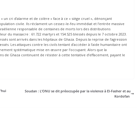
« un cri d’alarme et de colère » face à ce « siège cruel », dénonçant
 population civile. Ils réclament un cessez-le-feu immédiat et l’entrée massive
sraélienne responsable de centaines de morts lors des distributions
mpleur du massacre : 61.722 martyrs et 154.525 blessés depuis le 7 octobre 2023.
ssés sont arrivés dans les hôpitaux de Ghaza. Depuis la reprise de l’agression
essés. Les attaques contre les civils tentant d’accéder à l’aide humanitaire ont
’affamement systématique mise en œuvre par l’occupant. Alors que la
s de Ghaza continuent de résister à cette tentative d’effacement, payant le
’hui
Soudan : L’ONU se dit préoccupée par la violence à El-Fasher et au
Kordofan