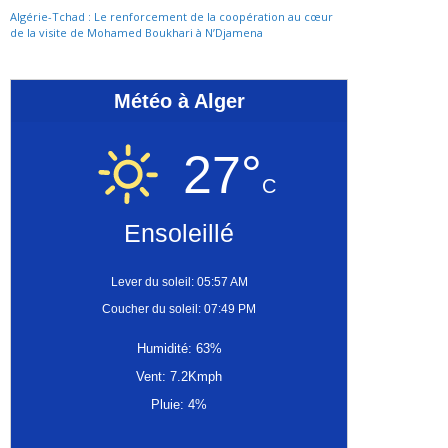
Algérie-Tchad : Le renforcement de la coopération au cœur
de la visite de Mohamed Boukhari à N’Djamena
Météo à Alger
27°
C
Ensoleillé
Lever du soleil: 05:57 AM
Coucher du soleil: 07:49 PM
Humidité: 63%
Vent: 7.2Kmph
Pluie: 4%