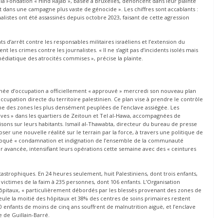
la Fondation « Hind Rajab », basée à Bruxelles, dénoncent dans leur plainte
it dans une campagne plus vaste de génocide ». Les chiffres sont accablants :
alistes ont été assassinés depuis octobre 2023, faisant de cette agression
 d’arrêt contre les responsables militaires israéliens et l’extension du
les crimes contre les journalistes. « Il ne s’agit pas d’incidents isolés mais
édiatique des atrocités commises », précise la plainte.
l’armée d’occupation a officiellement « approuvé » mercredi son nouveau plan
upation directe du territoire palestinien. Ce plan vise à prendre le contrôle
’une des zones les plus densément peuplées de l’enclave assiégée. Les
ves » dans les quartiers de Zeitoun et Tel al-Hawa, accompagnées de
ons sur leurs habitants. Ismaïl al-Thawabta, directeur du bureau de presse
 une nouvelle réalité sur le terrain par la force, à travers une politique de
rovoqué « condamnation et indignation de l’ensemble de la communauté
ur avancée, intensifiant leurs opérations cette semaine avec des « ceintures
atastrophiques. En 24 heures seulement, huit Palestiniens, dont trois enfants,
 victimes de la faim à 235 personnes, dont 106 enfants. L’Organisation
hôpitaux, « particulièrement débordés par les blessés provenant des zones de
seule la moitié des hôpitaux et 38% des centres de soins primaires restent
0 enfants de moins de cinq ans souffrent de malnutrition aiguë, et l’enclave
 de Guillain-Barré.