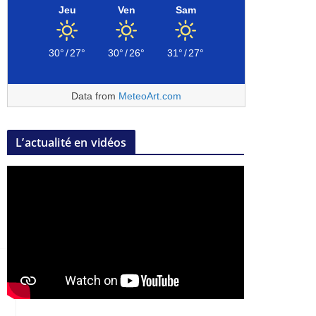
Jeu
Ven
Sam
30°
/
27°
30°
/
26°
31°
/
27°
Data from
MeteoArt.com
L’actualité en vidéos