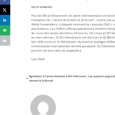
Un cri d’alarme
Plus de 300 professionnels de santé internationaux ont lancé 
l’utilisation de « l’arme de la faim et de la soif » contre une
d’aide humanitaire, critiquant vivement la « pseudo-ONG » i
alimentaires. Les chiffres officiels palestiniens révèlent l’a
Au cours des seules dernières 24 heures, 123 corps et 437 ble
en mars dernier, 10.201 Palestiniens ont été tués et 42.484 bl
fait 1.859 morts et 13.594 blessés, illustrant la stratégie d
communauté internationale semble paralysée, les Palestinien
prix fort de leur refus de disparaître.
Lyes Saïdi
Agression à l’arme blanche à Ain Fekroune : Les auteurs aujourd
devant le tribunal