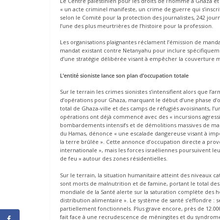
Le Centre palestinien pour les droits de l’homme à Ghaza et 
« un acte criminel manifeste, un crime de guerre qui s’inscr
selon le Comité pour la protection des journalistes, 242 journ
l’une des plus meurtrières de l’histoire pour la profession.
Les organisations plaignantes réclament l’émission de mandats
mandat existant contre Netanyahu pour inclure spécifiquement 
d’une stratégie délibérée visant à empêcher la couverture m
L’entité sioniste lance son plan d’occupation totale
Sur le terrain les crimes sionistes s’intensifient alors que 
d’opérations pour Ghaza, marquant le début d’une phase d’occ
total de Ghaza-ville et des camps de réfugiés avoisinants, l
opérations ont déjà commencé avec des « incursions agressi
bombardements intensifs et de démolitions massives de mais
du Hamas, dénonce « une escalade dangereuse visant à imposer
la terre brûlée ». Cette annonce d’occupation directe a p
internationale », mais les forces israéliennes poursuivent le
de feu » autour des zones résidentielles.
Sur le terrain, la situation humanitaire atteint des niveaux c
sont morts de malnutrition et de famine, portant le total des
mondiale de la Santé alerte sur la saturation complète des 
distribution alimentaire ». Le système de santé s’effondre : 
partiellement fonctionnels. Plus grave encore, près de 12.00
fait face à une recrudescence de méningites et du syndrome