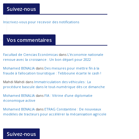
Suivez-nous
Inscrivez-vous pour recevoir des notifications
Vos commentaires
Facultad de Ciencias Económicas
dans
L’économie nationale
renoue avec la croissance : Un bon départ pour 2022
Mohamed BENALIA
dans
Des mesures pour mettre fin à la
fraude à l’allocation touristique : Tebboune écarte le cash !
Mahdi Mahdi
dans
Immatriculation des véhicules : La
procédure bascule dans le tout-numérique dès ce dimanche
Mohamed BENALIA
dans
FIA : Vitrine d’une diplomatie
économique active
Mohamed BENALIA
dans
ETRAG Constantine : De nouveaux
modèles de tracteurs pour accélérer la mécanisation agricole
Suivez-nous