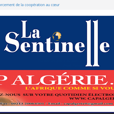
forcement de la coopération au cœur
ed Boukhari à N’Djamena
t accélère la reconquête de son tissu
: Le ministère des Finances dément
lation des nouvelles mesures
pour protéger El-Qods
e-à-tête diplomatiques en marge du