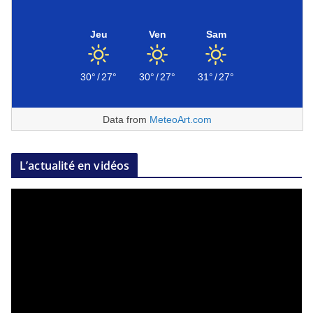
Jeu
Ven
Sam
30°
/
27°
30°
/
27°
31°
/
27°
Data from
MeteoArt.com
L’actualité en vidéos