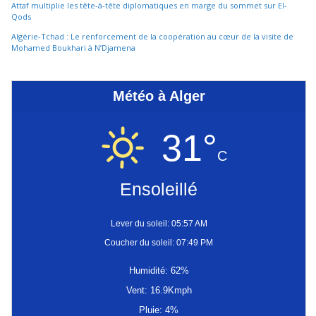
Attaf multiplie les tête-à-tête diplomatiques en marge du sommet sur El-
Qods
Algérie-Tchad : Le renforcement de la coopération au cœur de la visite de
Mohamed Boukhari à N’Djamena
Météo à Alger
31°
C
Ensoleillé
Lever du soleil: 05:57 AM
Coucher du soleil: 07:49 PM
Humidité: 62%
Vent: 16.9Kmph
Pluie: 4%