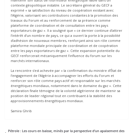
maintenir son statut de fournisseur énergétique fiable dans un
contexte géopolitique instable. Le secrétaire général du GECF a
exprimé « sa satisfaction du niveau de coopération existant avec
l’Algérie, valorisant ses contributions constantes à la promotion des
travaux du Forum et au renforcement de sa présence comme
plateforme de coordination et de consultation entre les pays
exportateurs de gaz ». Il a souligné que « ce dernier continue d’attirer
l’intérêt d’un nombre de pays, ce qui a ouvert la porte à la possibilité
d’adhésion de nouveaux membres, renforçant ainsi son rôle comme
plateforme mondiale principale de coordination et de coopération
entre les pays exportateurs de gaz ». Cette expansion potentielle du
GECF renforcerait mécaniquement l’influence du forum sur les
marchés internationaux.
La rencontre s’est achevée par « la confirmation du ministre d’État de
l’engagement de l’Algérie à accompagner les efforts du Forum et
renforcer son rôle comme pays actif et responsable sur les marchés
énergétiques mondiaux, notamment dans le domaine du gaz ». Cette
déclaration finale témoigne de la volonté algérienne de maintenir sa
position de leader régional tout en contribuant à la stabilité des
approvisionnements énergétiques mondiaux.
Samira Ghrib
Pétrole : Les cours en baisse, minés par la perspective d’un apaisement des