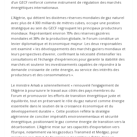
d’un GECF renforcé comme instrument de régulation des marchés
énergétiques internationaux.
L’Algérie, qui détient les dixièmes réserves mondiales de gaz naturel
avec plus de 4 300 milliards de mètres cubes, occupe une position
stratégique au sein du GECF regroupant les principaux producteurs
mondiaux. Représentant environ 70% des réserves gazières
mondiales et 38% de la production globale, le Forum constitue un
levier diplomatique et économique majeur. Les deux responsables
ont examiné « les développements des marchés gaziers mondiaux et
leurs perspectives d’avenir, confirmant la nécessité d’intensifier les
consultations et l’échange d’expériences pour garantir la stabilité des
marchés et soutenir les investissements capables de répondre à la
demande croissante de cette énergie, au service des intérêts des
producteurs et des consommateurs ».
Le ministre Arkab a solennellement « renouvelé l’engagement de
l’Algérie à poursuivre le travail aux côtés des pays membres du
Forum et promouvoir les efforts de transition énergétique juste et
équilibrée, tout en préservant le rôle du gaz naturel comme énergie
essentielle dans le soutien de la croissance économique et du
développement durable ». Cette position reflète la stratégie
algérienne de concilier impératifs environnementaux et sécurité
énergétique, positionnant le gaz comme énergie de transition vers la
décarbonation. L’Algérie mise sur ses capacités d’exportation vers
l’Europe, notamment via les gazoducs Transmed et Medgaz, pour