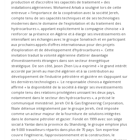
production et d’accroître les capacités de traitement » des
installations algériennes. Mohamed Arkab a souligné lors de cette
entrevue « l’importance de la coopération avec la société Jereh,
compte tenu de ses capacités techniques et de ses technologies
modernes dans le domaine de l’exploitation et du traitement des
hydrocarbures », appelant explicitement la compagnie chinoise « à
renforcer sa présence en Algérie et à élargir ses investissements en
intensifiant ses échanges avec le groupe Sonatrach et en participant
aux prochains appels d’offres internationaux pour des projets
d’exploration et de développement d’hydrocarbures ». Cette
invitation traduit la volonté algérienne d’attirer davantage
d’investissements étrangers dans son secteur énergétique
stratégique. De son côté, Jason Zhen Liu a exprimé « le grand intérêt
accordé par Jereh au marché algérien et à sa contribution au
développement de l’industrie pétrolière et gazière en s’appuyant sur
les dernières technologies ». Le responsable chinois a également
affirmé « la disponibilité de la société à élargir ses investissements
compte tenu des relations privilégiées unissant les deux pays,
notamment dans le secteur des hydrocarbures », a précisé le
communiqué ministériel. Jereh Oil & Gas Engineering Corporation,
filiale détenue intégralement par le groupe Jereh, s’est imposée
comme un acteur majeur de la fourniture de solutions intégrées
dans le domaine pétrolier et gazier. Fondé en 1999 avec son siège
social à Yantai dans la province du Shandong, le groupe emploie plus
de 9.000 travailleurs répartis dans plus de 70 pays. Son expertise
couvre l’ingénierie, l’approvisionnement et la construction, le