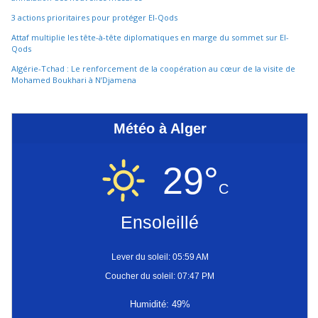
3 actions prioritaires pour protéger El-Qods
Attaf multiplie les tête-à-tête diplomatiques en marge du sommet sur El-
Qods
Algérie-Tchad : Le renforcement de la coopération au cœur de la visite de
Mohamed Boukhari à N’Djamena
Météo à Alger
29°
C
Ensoleillé
Lever du soleil: 05:59 AM
Coucher du soleil: 07:47 PM
Humidité: 49%