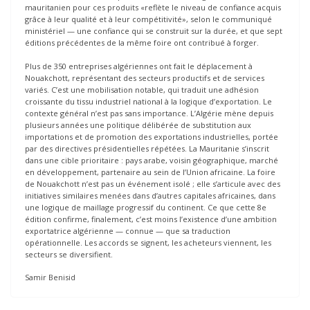
mauritanien pour ces produits «reflète le niveau de confiance acquis
grâce à leur qualité et à leur compétitivité», selon le communiqué
ministériel — une confiance qui se construit sur la durée, et que sept
éditions précédentes de la même foire ont contribué à forger.
Plus de 350 entreprises algériennes ont fait le déplacement à
Nouakchott, représentant des secteurs productifs et de services
variés. C’est une mobilisation notable, qui traduit une adhésion
croissante du tissu industriel national à la logique d’exportation. Le
contexte général n’est pas sans importance. L’Algérie mène depuis
plusieurs années une politique délibérée de substitution aux
importations et de promotion des exportations industrielles, portée
par des directives présidentielles répétées. La Mauritanie s’inscrit
dans une cible prioritaire : pays arabe, voisin géographique, marché
en développement, partenaire au sein de l’Union africaine. La foire
de Nouakchott n’est pas un événement isolé ; elle s’articule avec des
initiatives similaires menées dans d’autres capitales africaines, dans
une logique de maillage progressif du continent. Ce que cette 8e
édition confirme, finalement, c’est moins l’existence d’une ambition
exportatrice algérienne — connue — que sa traduction
opérationnelle. Les accords se signent, les acheteurs viennent, les
secteurs se diversifient.
Samir Benisid