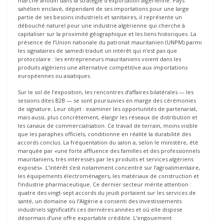
marché anodin dans la stratégie d’exportation algérienne. Pays
sahélien enclavé, dépendant de ses importations pour une large
partie de ses besoins industriels et sanitaires, il représente un
débouché naturel pour une industrie algérienne qui cherche à
capitaliser sur la proximité géographique et les liens historiques. La
présence de l’Union nationale du patronat mauritanien (UNPM) parmi
les signataires de samedi traduit un intérêt qui n’est pas que
protocolaire : les entrepreneurs mauritaniens voient dans les
produits algériens une alternative compétitive aux importations
européennes ou asiatiques.
Sur le sol de l’exposition, les rencontres d’affaires bilatérales — les
sessions dites B2B — se sont poursuivies en marge des cérémonies
de signature. Leur objet : examiner les opportunités de partenariat,
mais aussi, plus concrètement, élargir les réseaux de distribution et
les canaux de commercialisation. Ce travail de terrain, moins visible
que les paraphes officiels, conditionne en réalité la durabilité des
accords conclus. La fréquentation du salon a, selon le ministère, été
marquée par «une forte affluence des familles et des professionnels
mauritaniens, très intéressés par les produits et services algériens
exposés». L’intérêt s’est notamment concentré sur l’agroalimentaire,
les équipements électroménagers, les matériaux de construction et
l’industrie pharmaceutique. Ce dernier secteur mérite attention :
quatre des vingt-sept accords du jeudi portaient sur les services de
santé, un domaine où l’Algérie a consenti des investissements
industriels significatifs ces dernières années et où elle dispose
désormais d’une offre exportable crédible. L’engouement