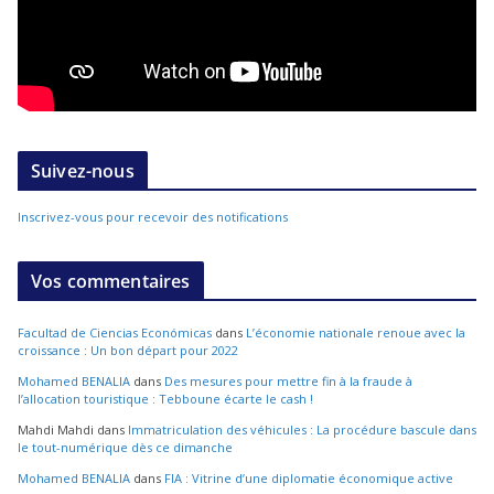
Suivez-nous
Inscrivez-vous pour recevoir des notifications
Vos commentaires
Facultad de Ciencias Económicas
dans
L’économie nationale renoue avec la
croissance : Un bon départ pour 2022
Mohamed BENALIA
dans
Des mesures pour mettre fin à la fraude à
l’allocation touristique : Tebboune écarte le cash !
Mahdi Mahdi
dans
Immatriculation des véhicules : La procédure bascule dans
le tout-numérique dès ce dimanche
Mohamed BENALIA
dans
FIA : Vitrine d’une diplomatie économique active