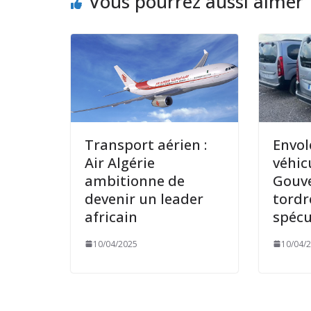
Vous pourrez aussi aimer
Transport aérien :
Envol
Air Algérie
véhic
ambitionne de
Gouv
devenir un leader
tordr
africain
spécu
10/04/2025
10/04/