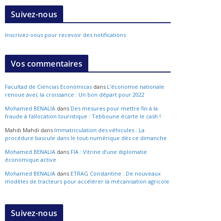
Suivez-nous
Inscrivez-vous pour recevoir des notifications
Vos commentaires
Facultad de Ciencias Económicas
dans
L’économie nationale
renoue avec la croissance : Un bon départ pour 2022
Mohamed BENALIA
dans
Des mesures pour mettre fin à la
fraude à l’allocation touristique : Tebboune écarte le cash !
Mahdi Mahdi
dans
Immatriculation des véhicules : La
procédure bascule dans le tout-numérique dès ce dimanche
Mohamed BENALIA
dans
FIA : Vitrine d’une diplomatie
économique active
Mohamed BENALIA
dans
ETRAG Constantine : De nouveaux
modèles de tracteurs pour accélérer la mécanisation agricole
Suivez-nous