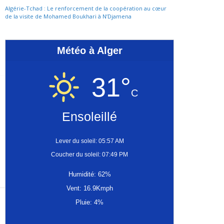
Algérie-Tchad : Le renforcement de la coopération au cœur
de la visite de Mohamed Boukhari à N’Djamena
Météo à Alger
31°
C
Ensoleillé
Lever du soleil: 05:57 AM
Coucher du soleil: 07:49 PM
Humidité: 62%
Vent: 16.9Kmph
Pluie: 4%