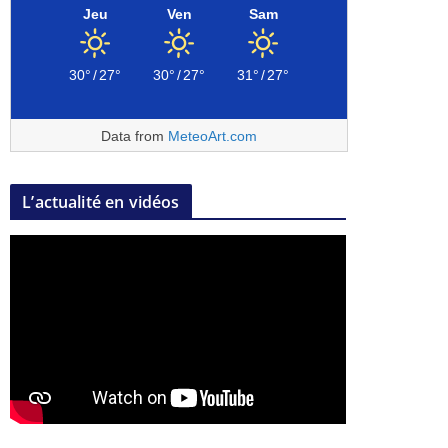
Jeu
Ven
Sam
30°
/
27°
30°
/
27°
31°
/
27°
Data from
MeteoArt.com
L’actualité en vidéos