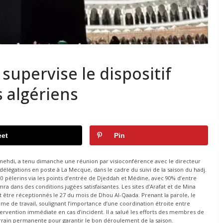
supervise le dispositif
s algériens
et
Pin
elmehdi, a tenu dimanche une réunion par visioconférence avec le directeur
 délégations en poste à La Mecque, dans le cadre du suivi de la saison du hadj.
00 pèlerins via les points d’entrée de Djeddah et Médine, avec 90% d’entre
ra dans des conditions jugées satisfaisantes. Les sites d’Arafat et de Mina
t être réceptionnés le 27 du mois de Dhou Al-Qaada. Prenant la parole, le
hme de travail, soulignant l’importance d’une coordination étroite entre
ervention immédiate en cas d’incident. Il a salué les efforts des membres de
errain permanente pour garantir le bon déroulement de la saison.