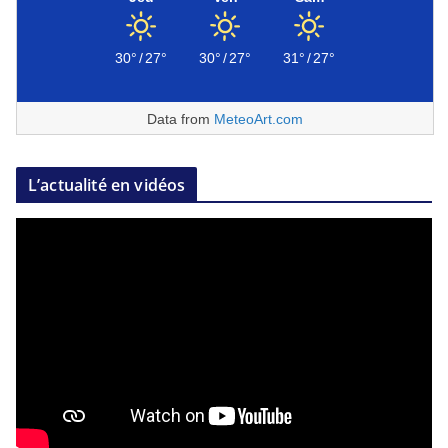
30°
/
27°
30°
/
27°
31°
/
27°
Data from
MeteoArt.com
L’actualité en vidéos