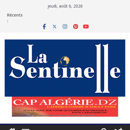
Passer
jeudi, août 6, 2026
au
contenu
Récents
: