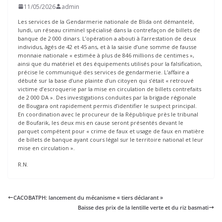
11/05/2026
admin
Les services de la Gendarmerie nationale de Blida ont démantelé,
lundi, un réseau criminel spécialisé dans la contrefaçon de billets de
banque de 2 000 dinars. L’opération a abouti à l’arrestation de deux
individus, âgés de 42 et 45 ans, et à la saisie d’une somme de fausse
monnaie nationale « estimée à plus de 846 millions de centimes »,
ainsi que du matériel et des équipements utilisés pour la falsification,
précise le communiqué des services de gendarmerie. L’affaire a
débuté sur la base d’une plainte d’un citoyen qui s’était « retrouvé
victime d’escroquerie par la mise en circulation de billets contrefaits
de 2 000 DA ». Des investigations conduites par la brigade régionale
de Bougara ont rapidement permis d’identifier le suspect principal.
En coordination avec le procureur de la République près le tribunal
de Boufarik, les deux mis en cause seront présentés devant le
parquet compétent pour « crime de faux et usage de faux en matière
de billets de banque ayant cours légal sur le territoire national et leur
mise en circulation ».
R.N.
CACOBATPH: lancement du mécanisme « tiers déclarant »
Baisse des prix de la lentille verte et du riz basmati