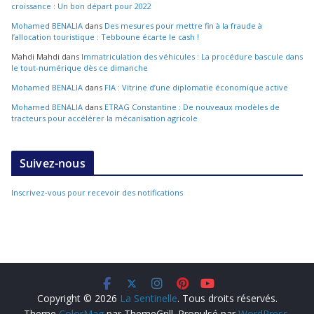
croissance : Un bon départ pour 2022
Mohamed BENALIA
dans
Des mesures pour mettre fin à la fraude à
l’allocation touristique : Tebboune écarte le cash !
Mahdi Mahdi
dans
Immatriculation des véhicules : La procédure bascule dans
le tout-numérique dès ce dimanche
Mohamed BENALIA
dans
FIA : Vitrine d’une diplomatie économique active
Mohamed BENALIA
dans
ETRAG Constantine : De nouveaux modèles de
tracteurs pour accélérer la mécanisation agricole
Suivez-nous
Inscrivez-vous pour recevoir des notifications
Copyright © 2026
La Sentinelle
. Tous droits réservés.
Theme
ColorMag
par ThemeGrill. Propulsé par
WordPress
.