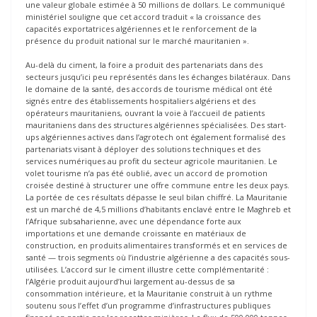
une valeur globale estimée à 50 millions de dollars. Le communiqué
ministériel souligne que cet accord traduit « la croissance des
capacités exportatrices algériennes et le renforcement de la
présence du produit national sur le marché mauritanien ».
Au-delà du ciment, la foire a produit des partenariats dans des
secteurs jusqu’ici peu représentés dans les échanges bilatéraux. Dans
le domaine de la santé, des accords de tourisme médical ont été
signés entre des établissements hospitaliers algériens et des
opérateurs mauritaniens, ouvrant la voie à l’accueil de patients
mauritaniens dans des structures algériennes spécialisées. Des start-
ups algériennes actives dans l’agrotech ont également formalisé des
partenariats visant à déployer des solutions techniques et des
services numériques au profit du secteur agricole mauritanien. Le
volet tourisme n’a pas été oublié, avec un accord de promotion
croisée destiné à structurer une offre commune entre les deux pays.
La portée de ces résultats dépasse le seul bilan chiffré. La Mauritanie
est un marché de 4,5 millions d’habitants enclavé entre le Maghreb et
l’Afrique subsaharienne, avec une dépendance forte aux
importations et une demande croissante en matériaux de
construction, en produits alimentaires transformés et en services de
santé — trois segments où l’industrie algérienne a des capacités sous-
utilisées. L’accord sur le ciment illustre cette complémentarité :
l’Algérie produit aujourd’hui largement au-dessus de sa
consommation intérieure, et la Mauritanie construit à un rythme
soutenu sous l’effet d’un programme d’infrastructures publiques