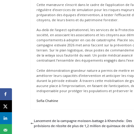
Cette manœuvre s’inscrit dans le cadre de l’application de l’a
régulière d’exercices de simulation pour les risques majeurs 
préparation des équipes d’intervention, à tester l’efficacité
citoyens, de leurs biens et du patrimoine forestier.
Au-delà de l’aspect opérationnel, les services de la Protect
société, en associant les associations et les citoyens aux dé
comportements à adopter en cas de catastrophe. Placée sous 
campagne estivale 2026 met ainsi l’accent sur la préventio
terrain. Sur le plan logistique, deux postes de commandement
de la wilaya sous l’autorité du wali. Un poste médical avancé d
centralisant l’ensemble des équipements engagés dans l’exe
Cette démonstration grandeur nature a permis de mettre en lu
améliorer leurs capacités d’intervention et anticiper les ris
durant la période estivale. À travers cette mobilisation de gr
aucune place à l’improvisation, en faisant de l’anticipation, 
indispensable pour protéger les populations et préserver le 
Sofia Chahine
Lancement de la campagne moisson-battage à Khenchela : Des
prévisions de récolte de plus de 1,2 million de quintaux de céré