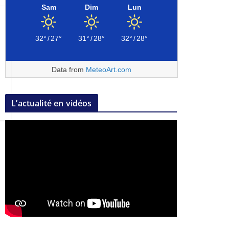
Sam
Dim
Lun
32°
/
27°
31°
/
28°
32°
/
28°
Data from
MeteoArt.com
L’actualité en vidéos