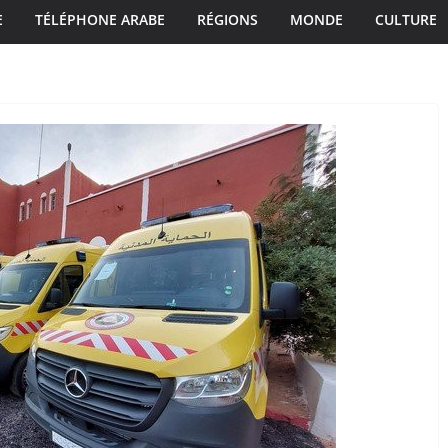
E
TÉLÉPHONE ARABE
RÉGIONS
MONDE
CULTURE