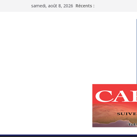
Passer
samedi, août 8, 2026
Récents :
au
contenu