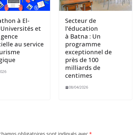
thon à El-
Secteur de
 Universités et
l’éducation
ligence
à Batna : Un
cielle au service
programme
ourisme
exceptionnel de
gique
près de 100
milliards de
2026
centimes
08/04/2026
champs obligatoires sont indiqués avec
*