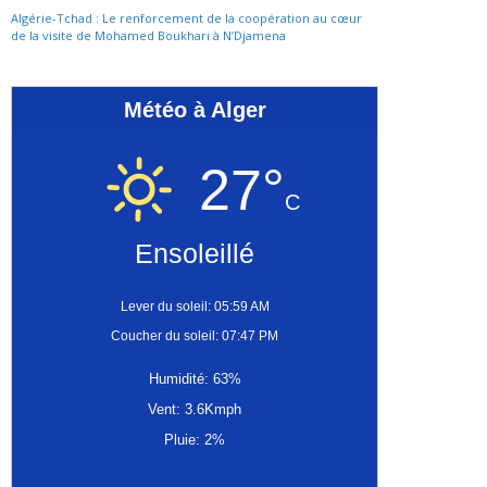
Algérie-Tchad : Le renforcement de la coopération au cœur
de la visite de Mohamed Boukhari à N’Djamena
Météo à Alger
27°
C
Ensoleillé
Lever du soleil: 05:59 AM
Coucher du soleil: 07:47 PM
Humidité: 63%
Vent: 3.6Kmph
Pluie: 2%