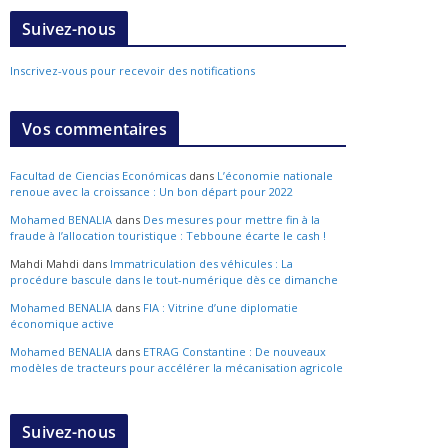
Suivez-nous
Inscrivez-vous pour recevoir des notifications
Vos commentaires
Facultad de Ciencias Económicas
dans
L’économie nationale
renoue avec la croissance : Un bon départ pour 2022
Mohamed BENALIA
dans
Des mesures pour mettre fin à la
fraude à l’allocation touristique : Tebboune écarte le cash !
Mahdi Mahdi
dans
Immatriculation des véhicules : La
procédure bascule dans le tout-numérique dès ce dimanche
Mohamed BENALIA
dans
FIA : Vitrine d’une diplomatie
économique active
Mohamed BENALIA
dans
ETRAG Constantine : De nouveaux
modèles de tracteurs pour accélérer la mécanisation agricole
Suivez-nous