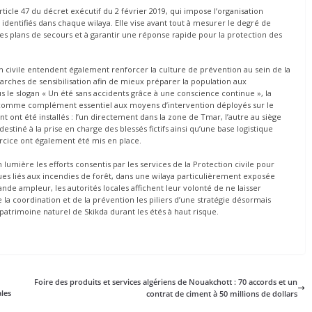
rticle 47 du décret exécutif du 2 février 2019, qui impose l’organisation
identifiés dans chaque wilaya. Elle vise avant tout à mesurer le degré de
 des plans de secours et à garantir une réponse rapide pour la protection des
ion civile entendent également renforcer la culture de prévention au sein de la
marches de sensibilisation afin de mieux préparer la population aux
le slogan « Un été sans accidents grâce à une conscience continue », la
n comme complément essentiel aux moyens d’intervention déployés sur le
 ont été installés : l’un directement dans la zone de Tmar, l’autre au siège
estiné à la prise en charge des blessés fictifs ainsi qu’une base logistique
rcice ont également été mis en place.
mière les efforts consentis par les services de la Protection civile pour
ques liés aux incendies de forêt, dans une wilaya particulièrement exposée
ande ampleur, les autorités locales affichent leur volonté de ne laisser
de la coordination et de la prévention les piliers d’une stratégie désormais
patrimoine naturel de Skikda durant les étés à haut risque.
Foire des produits et services algériens de Nouakchott : 70 accords et un
ales
contrat de ciment à 50 millions de dollars