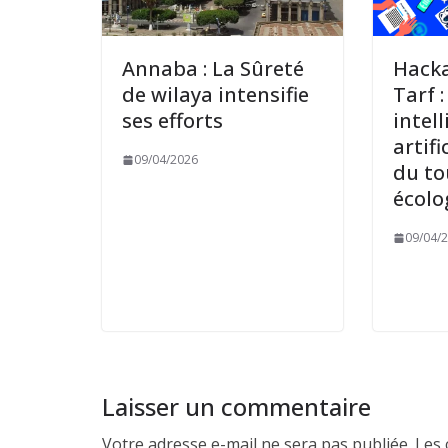
Annaba : La Sûreté
Hacka
de wilaya intensifie
Tarf :
ses efforts
intel
artifi
09/04/2026
du t
écolo
09/04/
Laisser un commentaire
Votre adresse e-mail ne sera pas publiée.
Les 