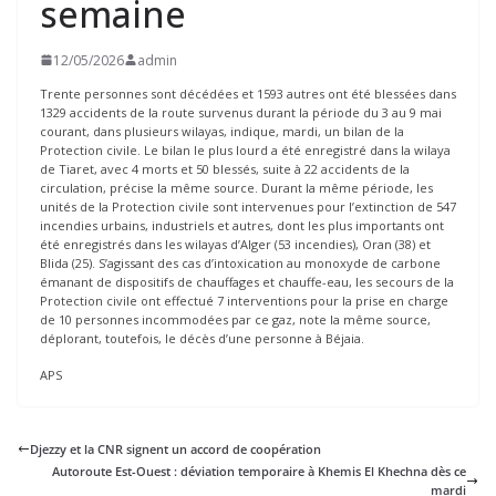
semaine
12/05/2026
admin
Trente personnes sont décédées et 1593 autres ont été blessées dans
1329 accidents de la route survenus durant la période du 3 au 9 mai
courant, dans plusieurs wilayas, indique, mardi, un bilan de la
Protection civile. Le bilan le plus lourd a été enregistré dans la wilaya
de Tiaret, avec 4 morts et 50 blessés, suite à 22 accidents de la
circulation, précise la même source. Durant la même période, les
unités de la Protection civile sont intervenues pour l’extinction de 547
incendies urbains, industriels et autres, dont les plus importants ont
été enregistrés dans les wilayas d’Alger (53 incendies), Oran (38) et
Blida (25). S’agissant des cas d’intoxication au monoxyde de carbone
émanant de dispositifs de chauffages et chauffe-eau, les secours de la
Protection civile ont effectué 7 interventions pour la prise en charge
de 10 personnes incommodées par ce gaz, note la même source,
déplorant, toutefois, le décès d’une personne à Béjaia.
APS
Djezzy et la CNR signent un accord de coopération
Autoroute Est-Ouest : déviation temporaire à Khemis El Khechna dès ce
mardi