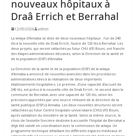
nouveaux hôpitaux à
Draâ Errich et Berrahal
12/05/2026
admin
La wilaya d’Annaba se dote de deux nouveaux hôpitaux : l’un de 240
lits à la nouvelle ville de Draâ Errich, l’autre de 120 lits à Berrahal. Les
deux projets, qui seront rattachés au futur CHU d’El Bouni, ont franchi
des étapes administratives décisives, selon la Direction de la santé et
de la population (DSP) d’Annaba.
La Direction de la santé et de la population (DSP) de la wilaya
d’Annaba a annoncé de nouvelles avancées dans les procédures
administratives liées à la réalisation de deux importants
établissements hospitaliers. Le premier, d’une capacité d’accueil de
240 lits, est prévu à la nouvelle ville de Draâ Errich ; le second dans la
commune de Berrahal, avec une capacité de 120 lits, selon les
précisions apportées par une source relevant de la direction de la
santé publique (DSP) à Annaba. Les deux nouvelles structures seront
rattachées au futur Centre hospitalo-universitaire (CHU) d’El Bouni,
après validation du ministère de la Santé. Selon la même source, le
choix de l’assiette foncière destinée à accueillir l’hôpital de Berrahal a
déjà été validé en coordination avec la commission de wilaya. Un
programme technique détaillant les différents espaces médicaux et
administratifs nécessaires au projet a également été élaboré et devra