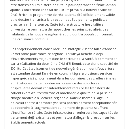
être transmis au ministère de tutelle pour approbation finale, a-t-on
ajouté. Concernant l’hôpital de 240 lits prévu à la nouvelle ville de
Draâ Errich, le programme de réalisation a été officiellement validé
et le dossier transmis à la direction des Équipements publics, a
précisé la même source. Cette future structure hospitalière
universitaire permettra de rapprocher les soins spécialisés des
habitants de la nouvelle agglomération, dont la population connaît
une croissance continue.
Ces projets viennent consolider une stratégie visant à faire d’Annaba
un véritable pôle sanitaire régional. La wilaya bénéficie déjà
d’investissements majeurs dans le secteur de la santé, à commencer
par la réalisation du deuxième CHU d’El Bouni, doté d’une capacité de
500 lits. Cet établissement de nouvelle génération, dont l’ouverture
est attendue durant l’année en cours, intégrera plusieurs services
hyperspécialisés, notamment dans les domaines des greffes rénales
et hépatiques. Cette montée en puissance des structures
hospitalières devrait considérablement réduire les transferts de
patients vers d’autres wilayas et améliorer la qualité de la prise en
charge médicale à l’échelle régionale. Dans le même sillage, un
nouveau centre d’hémodialyse sera prochainement réceptionné afin
de répondre à l’augmentation du nombre de patients souffrant
d’insuffisance rénale. Cette infrastructure renforcera les capacités de
traitement déjà existantes et permettra d’alléger la pression sur les
établissements actuels.