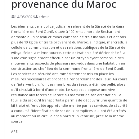
provenance du Maroc
14/05/2026
admin
Les éléments de la police judiciaire relevant de la Sûreté de la daïra
frontalière de Beni Ounif, située à 100 km au nord de Bechar, ont
démantelé un réseau criminel composé de trois individus et ont saisi
plus de 10 kg de kif traité provenant du Maroc, a indiqué, mercredi, la
cellule de communication et des relations publiques de la Sûreté de
wilaya. Selon la même source, cette opération a été déclenchée à la
suite d’un signalement effectué par un citoyen ayant remarqué des
mouvements suspects de plusieurs individus dans une habitation en
construction au chef-lieu de la commune frontalière de Beni Ounif.
Les services de sécurité ont immédiatement mis en place les
mesures nécessaires et procédé à l’encerclement des lieux. Au cours
de l’intervention, l’un des membres du réseau a été interpellé, alors
qu’il circulait à bord d’une moto. Le suspect a opposé une vive
résistance aux forces de l’ordre au moment de son arrestation. La
fouille du sac qu’il transportait a permis de découvrir une quantité de
kif traité et l’enquête approfondie menée par les services de sécurité
a conduit à l’identification de ses deux complices, qui ont été arrêtés
au moment où ils circulaient à bord d’un véhicule, précise la même
source.
APS