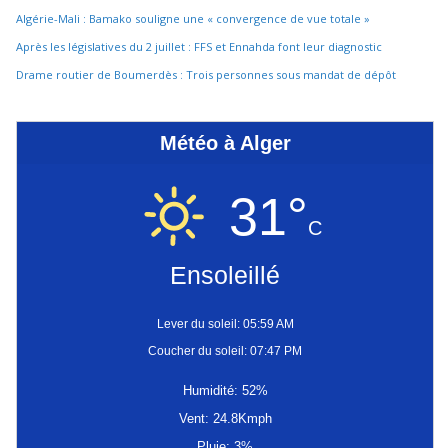
Algérie-Mali : Bamako souligne une « convergence de vue totale »
Après les législatives du 2 juillet : FFS et Ennahda font leur diagnostic
Drame routier de Boumerdès : Trois personnes sous mandat de dépôt
Météo à Alger
31°
C
Ensoleillé
Lever du soleil: 05:59 AM
Coucher du soleil: 07:47 PM
Humidité: 52%
Vent: 24.8Kmph
Pluie: 3%