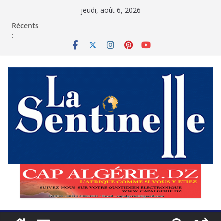
Passer
jeudi, août 6, 2026
au
contenu
Récents
: