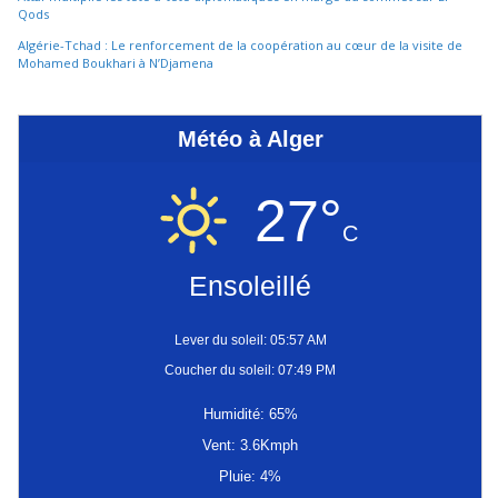
Qods
Algérie-Tchad : Le renforcement de la coopération au cœur de la visite de
Mohamed Boukhari à N’Djamena
Météo à Alger
27°
C
Ensoleillé
Lever du soleil: 05:57 AM
Coucher du soleil: 07:49 PM
Humidité: 65%
Vent: 3.6Kmph
Pluie: 4%