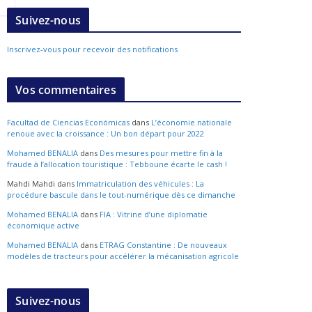
Suivez-nous
Inscrivez-vous pour recevoir des notifications
Vos commentaires
Facultad de Ciencias Económicas
dans
L’économie nationale
renoue avec la croissance : Un bon départ pour 2022
Mohamed BENALIA
dans
Des mesures pour mettre fin à la
fraude à l’allocation touristique : Tebboune écarte le cash !
Mahdi Mahdi
dans
Immatriculation des véhicules : La
procédure bascule dans le tout-numérique dès ce dimanche
Mohamed BENALIA
dans
FIA : Vitrine d’une diplomatie
économique active
Mohamed BENALIA
dans
ETRAG Constantine : De nouveaux
modèles de tracteurs pour accélérer la mécanisation agricole
Suivez-nous