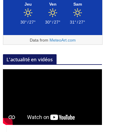
Jeu
Ven
Sam
30°
/
27°
30°
/
27°
31°
/
27°
Data from
MeteoArt.com
L’actualité en vidéos