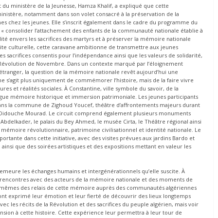
t du ministère de la Jeunesse, Hamza Khalif, a expliqué que cette
ministère, notamment dans son volet consacré à la préservation de la
nes chez les jeunes. Elle s’inscrit également dans le cadre du programme du
 « consolider l’attachement des enfants de la communauté nationale établie à
élité envers les sacrifices des martyrs et à préserver la mémoire nationale
site culturelle, cette caravane ambitionne de transmettre aux jeunes
les sacrifices consentis pour l’indépendance ainsi que les valeurs de solidarité,
a Révolution de Novembre. Dans un contexte marqué par l’éloignement
’étranger, la question de la mémoire nationale revêt aujourd’hui une
l ne s’agit plus uniquement de commémorer l’histoire, mais de la faire vivre
es et réalités sociales. À Constantine, ville symbole du savoir, de la
ugue mémoire historique et immersion patrimoniale. Les jeunes participants
 dans la commune de Zighoud Youcef, théâtre d’affrontements majeurs durant
os Didouche Mourad. Le circuit comprend également plusieurs monuments
Abdelkader, le palais du Bey Ahmed, le musée Cirta, le Théâtre régional ainsi
mémoire révolutionnaire, patrimoine civilisationnel et identité nationale. Le
rtante dans cette initiative, avec des visites prévues aux jardins Bardo et
ainsi que des soirées artistiques et des expositions mettant en valeur les
demeure les échanges humains et intergénérationnels qu’elle suscite. À
s rencontres avec des acteurs de la mémoire nationale et des moments de
eux-mêmes des relais de cette mémoire auprès des communautés algériennes
e ont exprimé leur émotion et leur fierté de découvrir des lieux longtemps
ec les récits de la Révolution et des sacrifices du peuple algérien, mais voir
sion à cette histoire. Cette expérience leur permettra à leur tour de