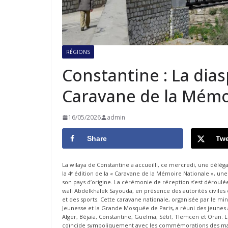
RÉGIONS
Constantine : La dia
Caravane de la Mémo
16/05/2026
admin
Share
Twe
La wilaya de Constantine a accueilli, ce mercredi, une délég
la 4ᵉ édition de la « Caravane de la Mémoire Nationale », une 
son pays d’origine. La cérémonie de réception s’est déroulée à
wali Abdelkhalek Sayouda, en présence des autorités civiles e
et des sports. Cette caravane nationale, organisée par le min
Jeunesse et la Grande Mosquée de Paris, a réuni des jeunes âg
Alger, Béjaïa, Constantine, Guelma, Sétif, Tlemcen et Oran.
coïncide symboliquement avec les commémorations des mass