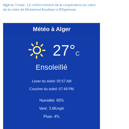
Algérie-Tchad : Le renforcement de la coopération au cœur
de la visite de Mohamed Boukhari à N’Djamena
Météo à Alger
27°
C
Ensoleillé
Lever du soleil: 05:57 AM
Coucher du soleil: 07:49 PM
Humidité: 65%
Vent: 3.6Kmph
Pluie: 4%