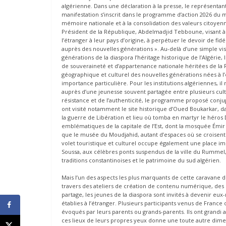
algérienne. Dans une déclaration à la presse, le représentan
manifestation s’inscrit dans le programme d’action 2026 du 
mémoire nationale et à la consolidation des valeurs citoyen
Président de la République, Abdelmadjid Tebboune, visant à
l’étranger à leur pays d’origine, à perpétuer le devoir de fid
auprès des nouvelles générations ». Au-delà d’une simple vi
générations de la diaspora l’héritage historique de l’Algérie, 
de souveraineté et d’appartenance nationale héritées de l
géographique et culturel des nouvelles générations nées à l
importance particulière. Pour les institutions algériennes, i
auprès d’une jeunesse souvent partagée entre plusieurs cultur
résistance et de l’authenticité, le programme proposé conj
ont visité notamment le site historique d’Oued Boukarkar,
la guerre de Libération et lieu où tomba en martyr le hér
emblématiques de la capitale de l’Est, dont la mosquée Émir 
que le musée du Moudjahid, autant d’espaces où se croisent 
volet touristique et culturel occupe également une place impo
Soussa, aux célèbres ponts suspendus de la ville du Rummel, 
traditions constantinoises et le patrimoine du sud algérien.
Mais l’un des aspects les plus marquants de cette caravane 
travers des ateliers de création de contenu numérique, de
partage, les jeunes de la diaspora sont invités à devenir 
établies à l’étranger. Plusieurs participants venus de Franc
évoqués par leurs parents ou grands-parents. Ils ont grandi av
ces lieux de leurs propres yeux donne une toute autre dimen