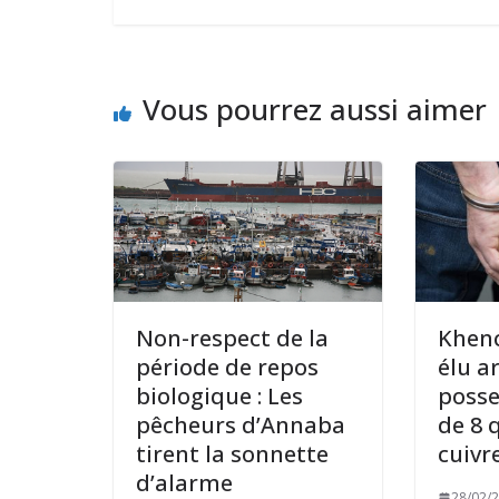
Vous pourrez aussi aimer
Non-respect de la
Khenc
période de repos
élu a
biologique : Les
posse
pêcheurs d’Annaba
de 8 
tirent la sonnette
cuivr
d’alarme
28/02/