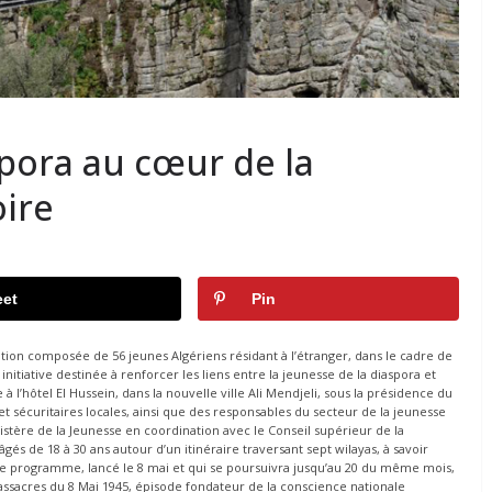
spora au cœur de la
ire
et
Pin
ation composée de 56 jeunes Algériens résidant à l’étranger, dans le cadre de
initiative destinée à renforcer les liens entre la jeunesse de la diaspora et
 l’hôtel El Hussein, dans la nouvelle ville Ali Mendjeli, sous la présidence du
t sécuritaires locales, ainsi que des responsables du secteur de la jeunesse
istère de la Jeunesse en coordination avec le Conseil supérieur de la
és de 18 à 30 ans autour d’un itinéraire traversant sept wilayas, à savoir
 Le programme, lancé le 8 mai et qui se poursuivra jusqu’au 20 du même mois,
acres du 8 Mai 1945, épisode fondateur de la conscience nationale