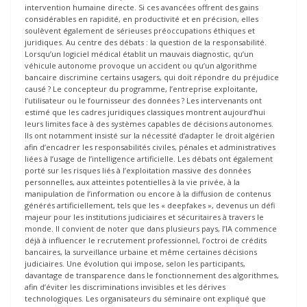
intervention humaine directe. Si ces avancées offrent des gains
considérables en rapidité, en productivité et en précision, elles
soulèvent également de sérieuses préoccupations éthiques et
juridiques. Au centre des débats : la question de la responsabilité.
Lorsqu’un logiciel médical établit un mauvais diagnostic, qu’un
véhicule autonome provoque un accident ou qu’un algorithme
bancaire discrimine certains usagers, qui doit répondre du préjudice
causé ? Le concepteur du programme, l’entreprise exploitante,
l’utilisateur ou le fournisseur des données ? Les intervenants ont
estimé que les cadres juridiques classiques montrent aujourd’hui
leurs limites face à des systèmes capables de décisions autonomes.
Ils ont notamment insisté sur la nécessité d’adapter le droit algérien
afin d’encadrer les responsabilités civiles, pénales et administratives
liées à l’usage de l’intelligence artificielle. Les débats ont également
porté sur les risques liés à l’exploitation massive des données
personnelles, aux atteintes potentielles à la vie privée, à la
manipulation de l’information ou encore à la diffusion de contenus
générés artificiellement, tels que les « deepfakes », devenus un défi
majeur pour les institutions judiciaires et sécuritaires à travers le
monde. Il convient de noter que dans plusieurs pays, l’IA commence
déjà à influencer le recrutement professionnel, l’octroi de crédits
bancaires, la surveillance urbaine et même certaines décisions
judiciaires. Une évolution qui impose, selon les participants,
davantage de transparence dans le fonctionnement des algorithmes,
afin d’éviter les discriminations invisibles et les dérives
technologiques. Les organisateurs du séminaire ont expliqué que