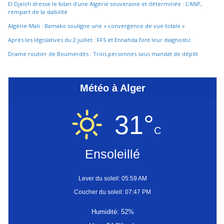
El Djeïch dresse le bilan d’une Algérie souveraine et déterminée : L’ANP,
rempart de la stabilité
Algérie-Mali : Bamako souligne une « convergence de vue totale »
Après les législatives du 2 juillet : FFS et Ennahda font leur diagnostic
Drame routier de Boumerdès : Trois personnes sous mandat de dépôt
Météo à Alger
31°
C
Ensoleillé
Lever du soleil: 05:59 AM
Coucher du soleil: 07:47 PM
Humidité: 52%