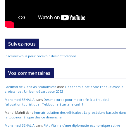
Suivez-nous
Inscrivez-vous pour recevoir des notifications
Vos commentaires
Facultad de Ciencias Económicas
dans
L’économie nationale renoue avec la
croissance : Un bon départ pour 2022
Mohamed BENALIA
dans
Des mesures pour mettre fin à la fraude à
l’allocation touristique : Tebboune écarte le cash !
Mahdi Mahdi
dans
Immatriculation des véhicules : La procédure bascule dans
le tout-numérique dès ce dimanche
Mohamed BENALIA
dans
FIA : Vitrine d’une diplomatie économique active