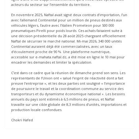
acteurs du secteur sur l’ensemble du territoire.
En novembre 2025, Naftal avait signé deux contrats d’importation, l’un
avec l’allemand Continental pour un million de pneus destinés aux
véhicules légers, l’autre avec l’italien Prometeon pour 500 000
pneumatiques Pirelli pour poids lourds. Ces achats faisaient suite à
une décision présidentielle du 28 août 2025 chargeant officiellement
Naftal de sécuriser le marché national. Mi-mai 2026, 340 000 unités
Continental auraient déjà été commercialisées, avec un taux
d’écoulement proche de 90 %. Une plateforme numérique,
accessible sur e-mahata.naftal.dz, a été mise en ligne le 10 mai pour
encadrer les demandes et limiter la spéculation.
C’est dans ce cadre que la réunion de dimanche prend son sens. Les
représentants de l’Union ont « salué l’esprit de réactivité dont a fait
preuve l’entreprise », et les deux parties ont souligné « l’importance
de poursuivre le travail et la coordination commune au service des
transporteurs et du dynamisme économique national ». Les besoins
annuels du pays sont estimés à 6,5 millions de pneus, et Naftal
travaille sur une cible globale de 8,3 millions d’unités, importations et
production locale confondues.
Chokri Hafed