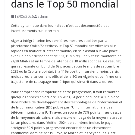
dans le Top 50 mondial
18/05/2026
admin
Cette dynamique dans les indices n’est pas déconnectée des
investissements sur le terrain.
Alger a intégré, selon les dernières mesures publiées par la
plateforme Ookla/Speedtest, le Top 50 mondial des villes les plus
rapides en matière d’internet mobile, en se classant à la 48e place
avec un débit descendant de 163,31 Mbit/s, une vitesse montante de
24,30 Mbit/s et un temps de latence de 18 millisecondes. Ce résultat,
qui représente un bond de 68 places depuis le mois de septembre
2025 où la Capitale pointait à la 116e position, survient moins de six
mois après le lancement officiel de la 5G en Algérie et confirme une
trajectoire de rattrapage numérique qui s’inscrit dans la durée.
Pour comprendre l’ampleur de cette progression, il faut remonter
quelques années en arrière. En 2023, l’Algérie occupait la 88e place
dans l’Indice de développement des technologies de l’information et
de la communication (IDI) publié par l’Union internationale des
télécommunications (UIT), avec un score de 77,8 points — au-dessus
de la moyenne africaine, mais encore en deçà de la moyenne arabe.
Un an plus tard, dans l’édition 2024 de ce même indice, le pays
atteignait 80,9 points, progressant encore dans un classement
continental dominé par la Libye, le Maroc et les Seychelles. C’est