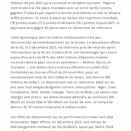
l’édition de juin 2025 qui a constitué le véritable tournant : l’Algérie
s’est hissée à la 74e place mondiale avec un score de 86,1 points,
gagnant 15 places par rapport à l’année précédente où elle se situait à
la 89e position. Ce score la place au-dessus des moyennes mondiale
(78 points), arabe (77,6 points) et africaine (56,1 points). Depuis 2021, le
pays aura ainsi gagné 43 places dans ce classement de référence.
Cette dynamique dans les indices institutionnels n’est pas
déconnectée des investissements sur le terrain. Le lancement officiel
de la 5G, le 3 décembre 2025, est intervenu près de neuf ans après
l’introduction de la 4G en octobre 2016, une technologie qui couvre
aujourd’hui près de 90 % des 54,87 millions d’abonnés mobiles
recensés dans le pays. Les trois opérateurs — Mobilis, Djezzy et
Ooredoo — ont obtenu leurs licences officielles en juillet 2025,
formalisées au Journal officiel du 24 novembre, pour un
investissement total de 63,9 milliards de dinars, soit environ 492
millions de dollars. Le déploiement suit un calendrier étalé sur six
ans, avec huit wilayas désignées comme zones pilotes : Alger, Oran,
Constantine, Sétif, Skikda, Ouargla, Tlemcen et Blida. Les cahiers des
charges sont précis : les débits doivent atteindre au minimum 300
Mbit/s en mode NSA et 500 Mbit/s en mode SA, avec un temps de
latence de 10 millisecondes puis 4 millisecondes.
Les effets du déploiement sur les performances réseau sont déjà
mesurables. Alger affiche, en décembre 2025, une vitesse de
téléchargement médiane de 102,56 Mbit/s, suivie par Sétif à 76,94