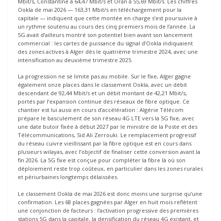
Mbit/s, Constantine à 64,47 Mbit/s et Oran à 55,69 Mbit/s. Les chiffres
Ookla de mai 2026 — 163,31 Mbit/s en téléchargement pour la
capitale — indiquent que cette montée en charge s’est poursuivie à
un rythme soutenu au cours des cinq premiers mois de l’année. La
5G avait d’ailleurs montré son potentiel bien avant son lancement
commercial : les cartes de puissance du signal d’Ookla indiquaient
des zones actives à Alger dès le quatrième trimestre 2024, avec une
intensification au deuxième trimestre 2025.
La progression ne se limite pas au mobile. Sur le fixe, Alger gagne
également onze places dans le classement Ookla, avec un débit
descendant de 92,44 Mbit/s et un débit montant de 42,21 Mbit/s,
portés par l’expansion continue des réseaux de fibre optique. Ce
chantier est lui aussi en cours d’accélération : Algérie Télécom
prépare le basculement de son réseau 4G LTE vers la 5G fixe, avec
une date butoir fixée à début 2027 par le ministre de la Poste et des
Télécommunications, Sid Ali Zerrouki. Le remplacement progressif
du réseau cuivre vieillissant par la fibre optique est en cours dans
plusieurs wilayas, avec l’objectif de finaliser cette conversion avant la
fin 2026. La 5G fixe est conçue pour compléter la fibre là où son
déploiement reste trop coûteux, en particulier dans les zones rurales
et périurbaines longtemps délaissées.
Le classement Ookla de mai 2026 est donc moins une surprise qu’une
confirmation. Les 68 places gagnées par Alger en huit mois reflètent
une conjonction de facteurs : l’activation progressive des premières
stations 5G dans la capitale, la densification du réseau 4G existant, et