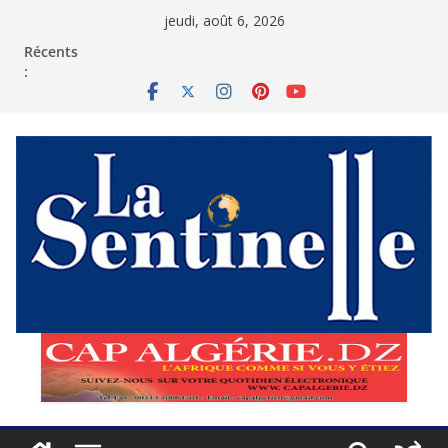
Passer
jeudi, août 6, 2026
au
contenu
Récents
: