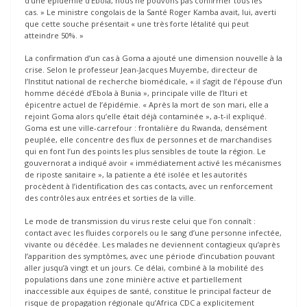
d’une épidémie d’Ebola, nous ne pouvons pas confirmer tous les
cas. » Le ministre congolais de la Santé Roger Kamba avait, lui, averti
que cette souche présentait « une très forte létalité qui peut
atteindre 50%. »
La confirmation d’un cas à Goma a ajouté une dimension nouvelle à la
crise. Selon le professeur Jean-Jacques Muyembe, directeur de
l’Institut national de recherche biomédicale, « il s’agit de l’épouse d’un
homme décédé d’Ebola à Bunia », principale ville de l’Ituri et
épicentre actuel de l’épidémie. « Après la mort de son mari, elle a
rejoint Goma alors qu’elle était déjà contaminée », a-t-il expliqué.
Goma est une ville-carrefour : frontalière du Rwanda, densément
peuplée, elle concentre des flux de personnes et de marchandises
qui en font l’un des points les plus sensibles de toute la région. Le
gouvernorat a indiqué avoir « immédiatement activé les mécanismes
de riposte sanitaire », la patiente a été isolée et les autorités
procèdent à l’identification des cas contacts, avec un renforcement
des contrôles aux entrées et sorties de la ville.
Le mode de transmission du virus reste celui que l’on connaît :
contact avec les fluides corporels ou le sang d’une personne infectée,
vivante ou décédée. Les malades ne deviennent contagieux qu’après
l’apparition des symptômes, avec une période d’incubation pouvant
aller jusqu’à vingt et un jours. Ce délai, combiné à la mobilité des
populations dans une zone minière active et partiellement
inaccessible aux équipes de santé, constitue le principal facteur de
risque de propagation régionale qu’Africa CDC a explicitement