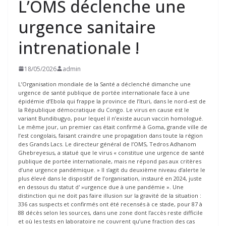
L’OMS déclenche une
urgence sanitaire
intrenationale !
18/05/2026
admin
L’Organisation mondiale de la Santé a déclenché dimanche une
urgence de santé publique de portée internationale face à une
épidémie d’Ebola qui frappe la province de l’Ituri, dans le nord-est de
la République démocratique du Congo. Le virus en cause est le
variant Bundibugyo, pour lequel il n’existe aucun vaccin homologué.
Le même jour, un premier cas était confirmé à Goma, grande ville de
l’est congolais, faisant craindre une propagation dans toute la région
des Grands Lacs. Le directeur général de l’OMS, Tedros Adhanom
Ghebreyesus, a statué que le virus « constitue une urgence de santé
publique de portée internationale, mais ne répond pas aux critères
d’une urgence pandémique. » Il s’agit du deuxième niveau d’alerte le
plus élevé dans le dispositif de l’organisation, instauré en 2024, juste
en dessous du statut d' »urgence due à une pandémie ». Une
distinction qui ne doit pas faire illusion sur la gravité de la situation :
336 cas suspects et confirmés ont été recensés à ce stade, pour 87 à
88 décès selon les sources, dans une zone dont l’accès reste difficile
et où les tests en laboratoire ne couvrent qu’une fraction des cas