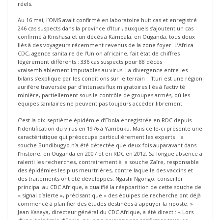
réels.
Au 16 mai, l’OMS avait confirmé en laboratoire huit cas et enregistré
246 cas suspects dans la province d’Ituri, auxquels s’ajoutent un cas
confirmé à Kinshasa et un décès à Kampala, en Ouganda, tous deux
liés à des voyageurs récemment revenus de la zone foyer. L’Africa
CDC, agence sanitaire de l’Union africaine, fait état de chiffres
légèrement différents : 336 cas suspects pour 88 décès
vraisemblablement imputables au virus. La divergence entre les
bilans s’explique par les conditions sur le terrain : l’Ituri est une région
aurifère traversée par d’intenses flux migratoires liés à l’activité
minière, partiellement sous le contrôle de groupes armés, où les
équipes sanitaires ne peuvent pas toujours accéder librement.
C’est la dix-septième épidémie d’Ebola enregistrée en RDC depuis
l’identification du virus en 1976 à Yambuku. Mais celle-ci présente une
caractéristique qui préoccupe particulièrement les experts : la
souche Bundibugyo n’a été détectée que deux fois auparavant dans
l’histoire, en Ouganda en 2007 et en RDC en 2012. Sa longue absence a
ralenti les recherches, contrairement à la souche Zaïre, responsable
des épidémies les plus meurtrières, contre laquelle des vaccins et
des traitements ont été développés. Ngashi Ngongo, conseiller
principal au CDC Afrique, a qualifié la réapparition de cette souche de
« signal d’alerte », précisant que « des équipes de recherche ont déjà
commencé à planifier des études destinées à appuyer la riposte. »
Jean Kaseya, directeur général du CDC Afrique, a été direct : « Lors