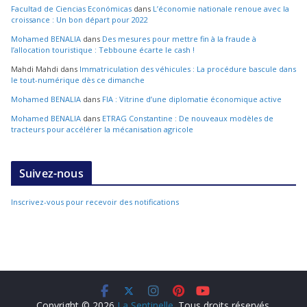
Facultad de Ciencias Económicas
dans
L’économie nationale renoue avec la
croissance : Un bon départ pour 2022
Mohamed BENALIA
dans
Des mesures pour mettre fin à la fraude à
l’allocation touristique : Tebboune écarte le cash !
Mahdi Mahdi
dans
Immatriculation des véhicules : La procédure bascule dans
le tout-numérique dès ce dimanche
Mohamed BENALIA
dans
FIA : Vitrine d’une diplomatie économique active
Mohamed BENALIA
dans
ETRAG Constantine : De nouveaux modèles de
tracteurs pour accélérer la mécanisation agricole
Suivez-nous
Inscrivez-vous pour recevoir des notifications
Copyright © 2026
La Sentinelle
. Tous droits réservés.