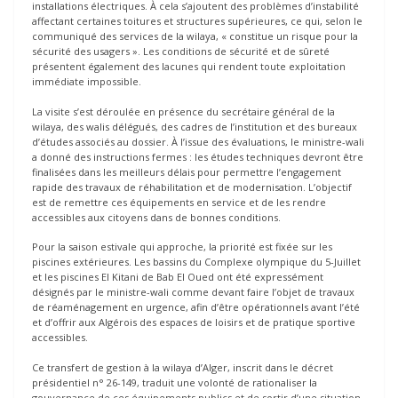
installations électriques. À cela s’ajoutent des problèmes d’instabilité
affectant certaines toitures et structures supérieures, ce qui, selon le
communiqué des services de la wilaya, « constitue un risque pour la
sécurité des usagers ». Les conditions de sécurité et de sûreté
présentent également des lacunes qui rendent toute exploitation
immédiate impossible.
La visite s’est déroulée en présence du secrétaire général de la
wilaya, des walis délégués, des cadres de l’institution et des bureaux
d’études associés au dossier. À l’issue des évaluations, le ministre-wali
a donné des instructions fermes : les études techniques devront être
finalisées dans les meilleurs délais pour permettre l’engagement
rapide des travaux de réhabilitation et de modernisation. L’objectif
est de remettre ces équipements en service et de les rendre
accessibles aux citoyens dans de bonnes conditions.
Pour la saison estivale qui approche, la priorité est fixée sur les
piscines extérieures. Les bassins du Complexe olympique du 5-Juillet
et les piscines El Kitani de Bab El Oued ont été expressément
désignés par le ministre-wali comme devant faire l’objet de travaux
de réaménagement en urgence, afin d’être opérationnels avant l’été
et d’offrir aux Algérois des espaces de loisirs et de pratique sportive
accessibles.
Ce transfert de gestion à la wilaya d’Alger, inscrit dans le décret
présidentiel n° 26-149, traduit une volonté de rationaliser la
gouvernance de ces équipements publics et de sortir d’une situation