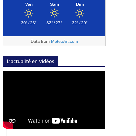
Ven
Sam
Dim
30°
/
26°
32°
/
27°
32°
/
29°
Data from
MeteoArt.com
L’actualité en vidéos