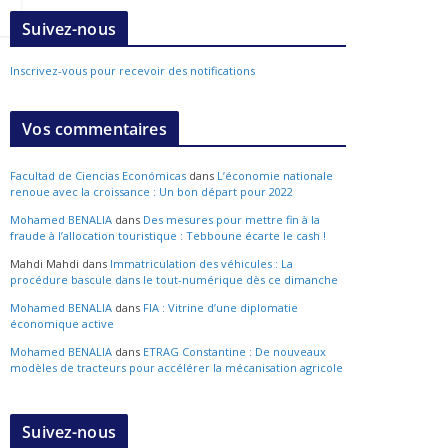
Suivez-nous
Inscrivez-vous pour recevoir des notifications
Vos commentaires
Facultad de Ciencias Económicas
dans
L’économie nationale
renoue avec la croissance : Un bon départ pour 2022
Mohamed BENALIA
dans
Des mesures pour mettre fin à la
fraude à l’allocation touristique : Tebboune écarte le cash !
Mahdi Mahdi
dans
Immatriculation des véhicules : La
procédure bascule dans le tout-numérique dès ce dimanche
Mohamed BENALIA
dans
FIA : Vitrine d’une diplomatie
économique active
Mohamed BENALIA
dans
ETRAG Constantine : De nouveaux
modèles de tracteurs pour accélérer la mécanisation agricole
Suivez-nous