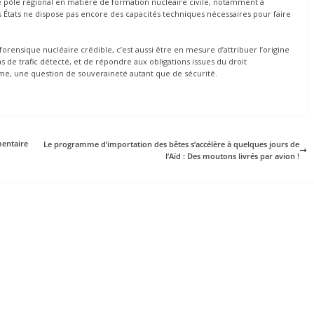
de pôle régional en matière de formation nucléaire civile, notamment à
s États ne dispose pas encore des capacités techniques nécessaires pour faire
orensique nucléaire crédible, c’est aussi être en mesure d’attribuer l’origine
s de trafic détecté, et de répondre aux obligations issues du droit
mme, une question de souveraineté autant que de sécurité.
entaire
Le programme d’importation des bêtes s’accélère à quelques jours de
l’Aïd : Des moutons livrés par avion !