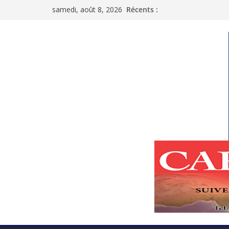
Passer
samedi, août 8, 2026
Récents :
au
contenu